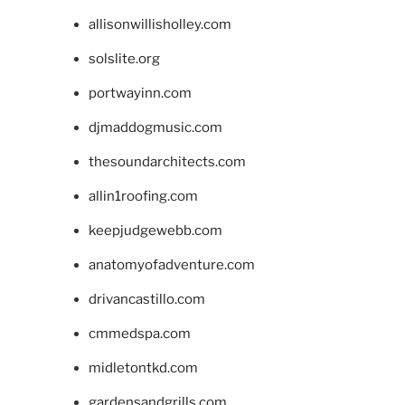
allisonwillisholley.com
solslite.org
portwayinn.com
djmaddogmusic.com
thesoundarchitects.com
allin1roofing.com
keepjudgewebb.com
anatomyofadventure.com
drivancastillo.com
cmmedspa.com
midletontkd.com
gardensandgrills.com