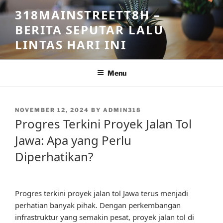
Skip
318MAINSTREETT8H –
to
BERITA SEPUTAR LALU
content
LINTAS HARI INI
Menu
POSTED
NOVEMBER 12, 2024
BY
ADMIN318
ON
Progres Terkini Proyek Jalan Tol
Jawa: Apa yang Perlu
Diperhatikan?
Progres terkini proyek jalan tol Jawa terus menjadi
perhatian banyak pihak. Dengan perkembangan
infrastruktur yang semakin pesat, proyek jalan tol di