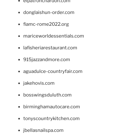
elpatronchardon.com
donglaishun-order.com
fiamc-rome2022.org
mariceworldessentials.com
lafisheriarestaurant.com
915jazzandmore.com
aguadulce-countryfair.com
jakehovis.com
bosswingsduluth.com
birminghamautocare.com
tonyscountrykitchen.com
jbellasnailspa.com