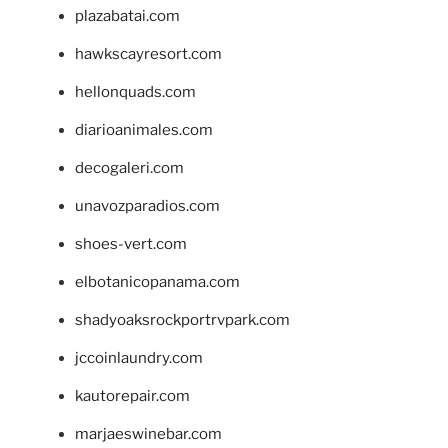
plazabatai.com
hawkscayresort.com
hellonquads.com
diarioanimales.com
decogaleri.com
unavozparadios.com
shoes-vert.com
elbotanicopanama.com
shadyoaksrockportrvpark.com
jccoinlaundry.com
kautorepair.com
marjaeswinebar.com