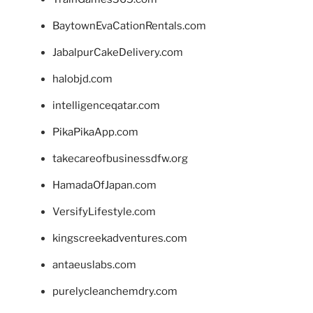
BaytownEvaCationRentals.com
JabalpurCakeDelivery.com
halobjd.com
intelligenceqatar.com
PikaPikaApp.com
takecareofbusinessdfw.org
HamadaOfJapan.com
VersifyLifestyle.com
kingscreekadventures.com
antaeuslabs.com
purelycleanchemdry.com