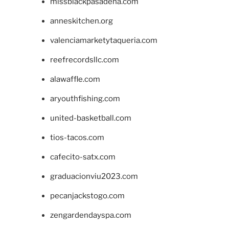
missblackpasadena.com
anneskitchen.org
valenciamarketytaqueria.com
reefrecordsllc.com
alawaffle.com
aryouthfishing.com
united-basketball.com
tios-tacos.com
cafecito-satx.com
graduacionviu2023.com
pecanjackstogo.com
zengardendayspa.com