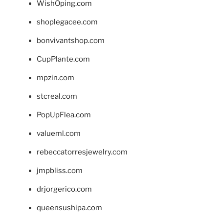
WishOping.com
shoplegacee.com
bonvivantshop.com
CupPlante.com
mpzin.com
stcreal.com
PopUpFlea.com
valueml.com
rebeccatorresjewelry.com
jmpbliss.com
drjorgerico.com
queensushipa.com