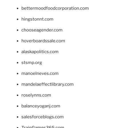
bettermoodfoodcorporation.com
hingstonnt.com
chooseagender.com
hoverboardssale.com
alaskapolitics.com
stsmp.org
manoelneves.com
mandelaeffectlibrary.com
roselynns.com
balanceyoganj.com
salesforceblogs.com
TrainGames365.com