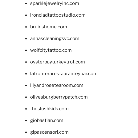
sparklejewelryinc.com
ironcladtattoostudio.com
bruinshome.com
annascleaningsvc.com
wolfcitytattoo.com
oysterbayturkeytrot.com
lafronterarestauranteybar.com
lilyandrosetearoom.com
olivesburgberrypatch.com
theslushkids.com
giobastian.com
glpascensori.com