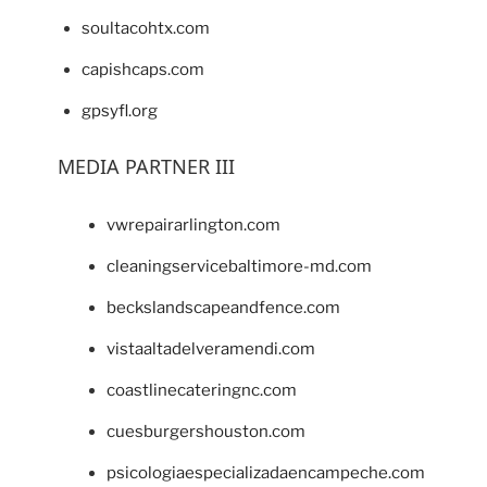
soultacohtx.com
capishcaps.com
gpsyfl.org
MEDIA PARTNER III
vwrepairarlington.com
cleaningservicebaltimore-md.com
beckslandscapeandfence.com
vistaaltadelveramendi.com
coastlinecateringnc.com
cuesburgershouston.com
psicologiaespecializadaencampeche.com