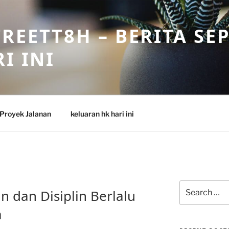
REETT8H – BERITA SE
I INI
Proyek Jalanan
keluaran hk hari ini
Search
 dan Disiplin Berlalu
for:
a