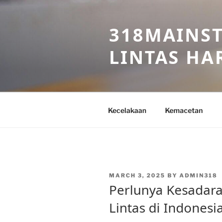
Skip
to
318MAINST
content
LINTAS HAR
Kecelakaan
Kemacetan
POSTED
MARCH 3, 2025
BY
ADMIN318
ON
Perlunya Kesadaran
Lintas di Indonesi