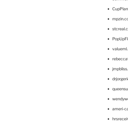
CupPlan
mpzin.c
stcreal.
PopUpFl
valueml
rebecca
jmpblis
drjorger
queensu
wendyw
ameri-
hrsrece