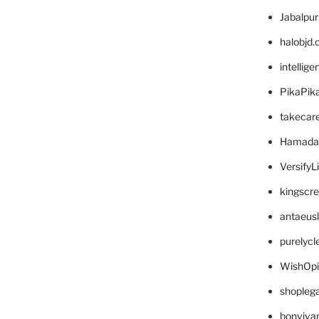
Jabalpu
halobjd
intellig
PikaPik
takecar
Hamada
VersifyL
kingscr
antaeus
purelyc
WishOp
shopleg
bonviva