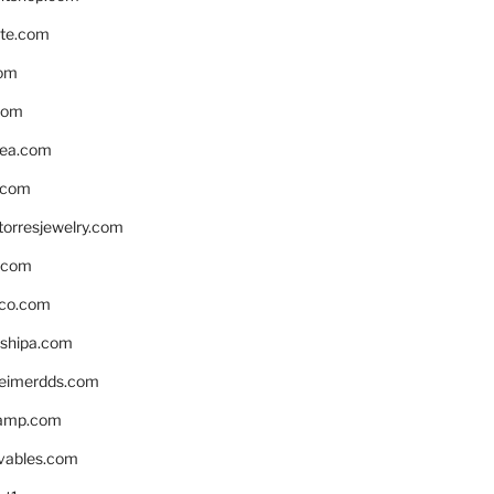
te.com
om
com
ea.com
.com
torresjewelry.com
s.com
ico.com
shipa.com
eimerdds.com
camp.com
ivables.com