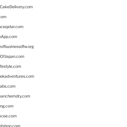
rCakeDelivery.com
.com
enceqatar.com
aApp.com
eofbusinessdfw.org
OfJapan.com
ifestyle.com
eekadventures.com
labs.com
leanchemdry.com
ing.com
acee.com
ntshop.com