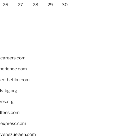
26
27
28
29
30
hcareers.com
xperience.com
edthefilm.com
ds-bg.org
ves.org
tees.com
rsexpress.com
venezuelaen.com