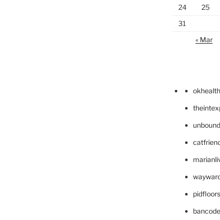
24
25
31
« Mar
okhealt
theinte
unbound
catfrien
marianli
wayward
pidfloo
bancode