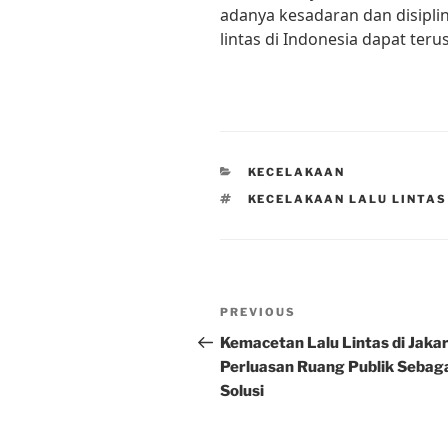
adanya kesadaran dan disiplin
lintas di Indonesia dapat ter
CATEGORIES
KECELAKAAN
TAGS
KECELAKAAN LALU LINTAS
Post
Previous
PREVIOUS
navigation
Post
Kemacetan Lalu Lintas di Jakar
Perluasan Ruang Publik Sebag
Solusi