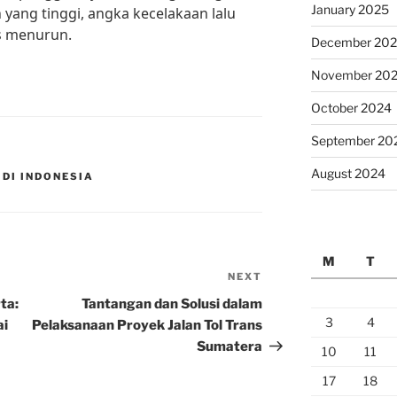
January 2025
 yang tinggi, angka kecelakaan lalu
us menurun.
December 20
November 20
October 2024
September 20
August 2024
 DI INDONESIA
M
T
NEXT
Next
Post
ta:
Tantangan dan Solusi dalam
3
4
ai
Pelaksanaan Proyek Jalan Tol Trans
Sumatera
10
11
17
18