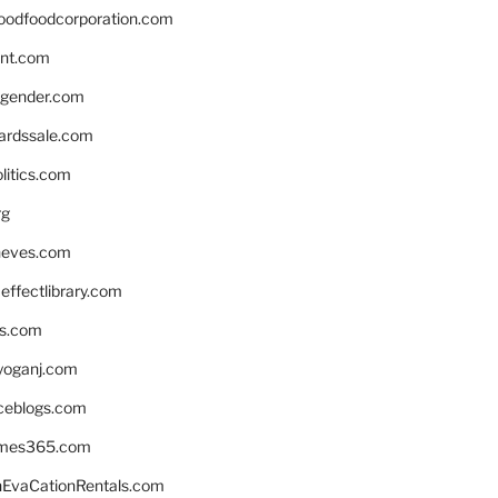
oodfoodcorporation.com
nnt.com
gender.com
ardssale.com
litics.com
rg
neves.com
ffectlibrary.com
ns.com
yoganj.com
rceblogs.com
ames365.com
EvaCationRentals.com