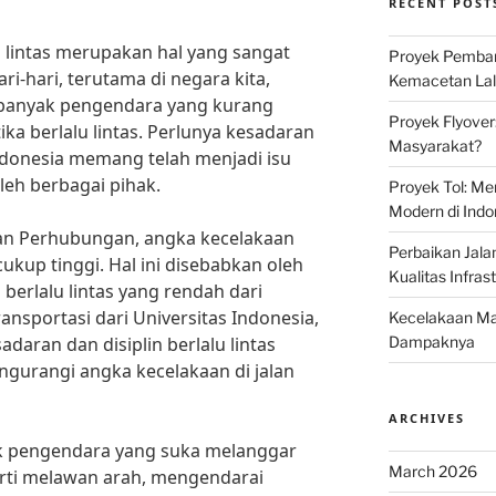
RECENT POST
u lintas merupakan hal yang sangat
Proyek Pemban
i-hari, terutama di negara kita,
Kemacetan Lalu
 banyak pengendara yang kurang
Proyek Flyover
ka berlalu lintas. Perlunya kesadaran
Masyarakat?
 Indonesia memang telah menjadi isu
leh berbagai pihak.
Proyek Tol: Me
Modern di Indo
an Perhubungan, angka kecelakaan
Perbaikan Jala
 cukup tinggi. Hal ini disebabkan oleh
Kualitas Infras
 berlalu lintas yang rendah dari
nsportasi dari Universitas Indonesia,
Kecelakaan Mau
sadaran dan disiplin berlalu lintas
Dampaknya
gurangi angka kecelakaan di jalan
ARCHIVES
k pengendara yang suka melanggar
March 2026
erti melawan arah, mengendarai