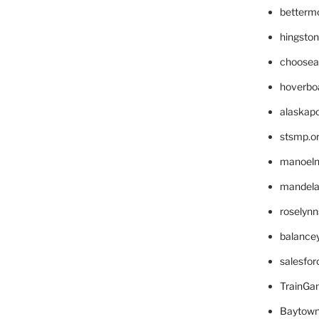
betterm
hingsto
choosea
hoverbo
alaskapo
stsmp.o
manoel
mandelae
roselyn
balance
salesfo
TrainG
Baytown