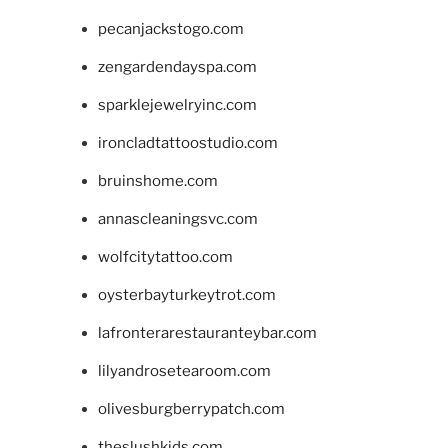
pecanjackstogo.com
zengardendayspa.com
sparklejewelryinc.com
ironcladtattoostudio.com
bruinshome.com
annascleaningsvc.com
wolfcitytattoo.com
oysterbayturkeytrot.com
lafronterarestauranteybar.com
lilyandrosetearoom.com
olivesburgberrypatch.com
theslushkids.com