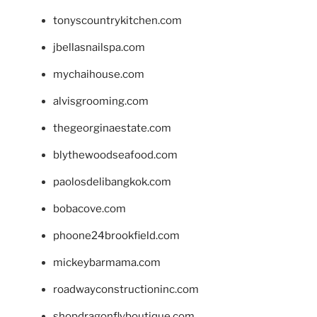
tonyscountrykitchen.com
jbellasnailspa.com
mychaihouse.com
alvisgrooming.com
thegeorginaestate.com
blythewoodseafood.com
paolosdelibangkok.com
bobacove.com
phoone24brookfield.com
mickeybarmama.com
roadwayconstructioninc.com
shopdragonflyboutique.com