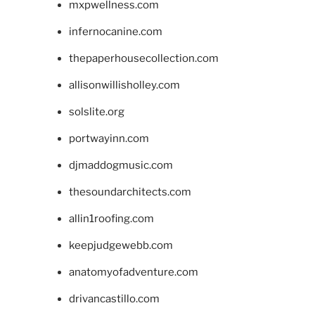
mxpwellness.com
infernocanine.com
thepaperhousecollection.com
allisonwillisholley.com
solslite.org
portwayinn.com
djmaddogmusic.com
thesoundarchitects.com
allin1roofing.com
keepjudgewebb.com
anatomyofadventure.com
drivancastillo.com