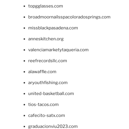
topgglasses.com
broadmoornailsspacoloradosprings.com
missblackpasadena.com
anneskitchen.org
valenciamarketytaqueria.com
reefrecordsllc.com
alawaffle.com
aryouthfishing.com
united-basketball.com
tios-tacos.com
cafecito-satx.com
graduacionviu2023.com