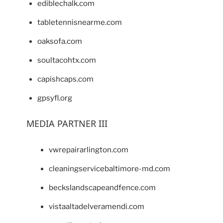
ediblechalk.com
tabletennisnearme.com
oaksofa.com
soultacohtx.com
capishcaps.com
gpsyfl.org
MEDIA PARTNER III
vwrepairarlington.com
cleaningservicebaltimore-md.com
beckslandscapeandfence.com
vistaaltadelveramendi.com