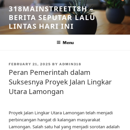
Skip
318MAINSTREETT8H –
to
BERITA SEPUTAR LALU
content
LINTAS HARI INI
Menu
POSTED
FEBRUARY 21, 2025
BY
ADMIN318
ON
Peran Pemerintah dalam
Suksesnya Proyek Jalan Lingkar
Utara Lamongan
Proyek Jalan Lingkar Utara Lamongan telah menjadi
perbincangan hangat di kalangan masyarakat
Lamongan. Salah satu hal yang menjadi sorotan adalah