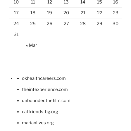
10
11
12
13
14
15
16
17
18
19
20
21
22
23
24
25
26
27
28
29
30
31
« Mar
okhealthcareers.com
theintexperience.com
unboundedthefilm.com
catfriends-bg.org
marianlives.org