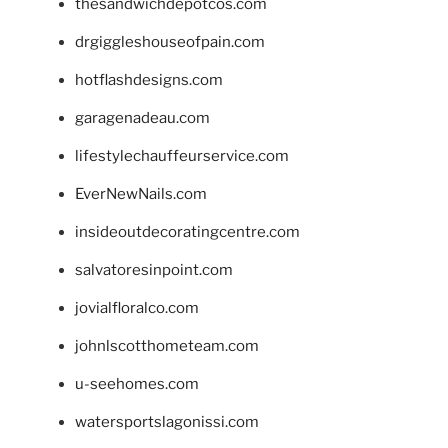
thesandwichdepotcos.com
drgiggleshouseofpain.com
hotflashdesigns.com
garagenadeau.com
lifestylechauffeurservice.com
EverNewNails.com
insideoutdecoratingcentre.com
salvatoresinpoint.com
jovialfloralco.com
johnlscotthometeam.com
u-seehomes.com
watersportslagonissi.com