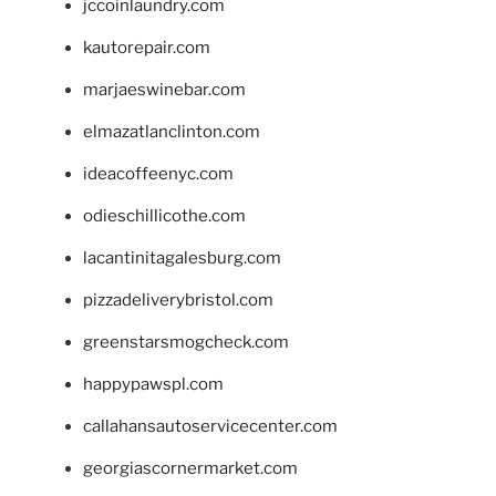
jccoinlaundry.com
kautorepair.com
marjaeswinebar.com
elmazatlanclinton.com
ideacoffeenyc.com
odieschillicothe.com
lacantinitagalesburg.com
pizzadeliverybristol.com
greenstarsmogcheck.com
happypawspl.com
callahansautoservicecenter.com
georgiascornermarket.com