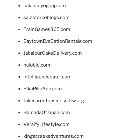
balanceyoganj.com
salesforceblogs.com
TrainGames365.com
BaytownEvaCationRentals.com
JabalpurCakeDelivery.com
halobjd.com
intelligenceqatar.com
PikaPikaApp.com
takecareofbusinessdfw.org
HamadaOfJapan.com
VersifyLifestyle.com
kingscreekadventures.com