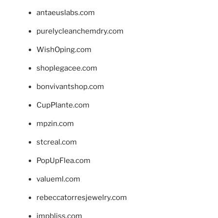
antaeuslabs.com
purelycleanchemdry.com
WishOping.com
shoplegacee.com
bonvivantshop.com
CupPlante.com
mpzin.com
stcreal.com
PopUpFlea.com
valueml.com
rebeccatorresjewelry.com
jmpbliss.com