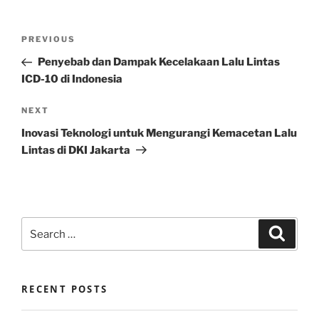
Post
Previous
PREVIOUS
navigation
Post
Penyebab dan Dampak Kecelakaan Lalu Lintas
ICD-10 di Indonesia
Next
NEXT
Post
Inovasi Teknologi untuk Mengurangi Kemacetan Lalu
Lintas di DKI Jakarta
Search
Search
for:
RECENT POSTS