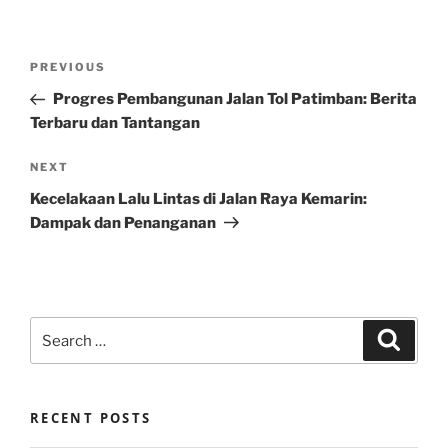
Post
Previous
PREVIOUS
navigation
Post
Progres Pembangunan Jalan Tol Patimban: Berita
Terbaru dan Tantangan
Next
NEXT
Post
Kecelakaan Lalu Lintas di Jalan Raya Kemarin:
Dampak dan Penanganan
Search
Search
for:
RECENT POSTS