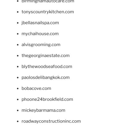
birminghamautocare.com
tonyscountrykitchen.com
jbellasnailspa.com
mychaihouse.com
alvisgrooming.com
thegeorginaestate.com
blythewoodseafood.com
paolosdelibangkok.com
bobacove.com
phoone24brookfield.com
mickeybarmama.com
roadwayconstructioninc.com