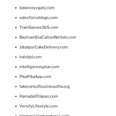
balanceyoganj.com
salesforceblogs.com
TrainGames365.com
BaytownEvaCationRentals.com
JabalpurCakeDelivery.com
halobjd.com
intelligenceqatar.com
PikaPikaApp.com
takecareofbusinessdfw.org
HamadaOfJapan.com
VersifyLifestyle.com
kingscreekadventures.com