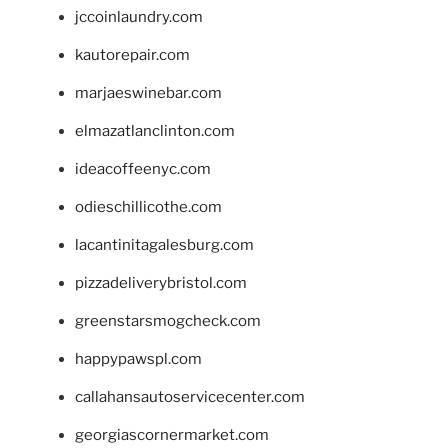
jccoinlaundry.com
kautorepair.com
marjaeswinebar.com
elmazatlanclinton.com
ideacoffeenyc.com
odieschillicothe.com
lacantinitagalesburg.com
pizzadeliverybristol.com
greenstarsmogcheck.com
happypawspl.com
callahansautoservicecenter.com
georgiascornermarket.com