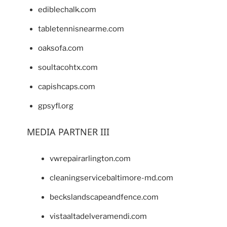
ediblechalk.com
tabletennisnearme.com
oaksofa.com
soultacohtx.com
capishcaps.com
gpsyfl.org
MEDIA PARTNER III
vwrepairarlington.com
cleaningservicebaltimore-md.com
beckslandscapeandfence.com
vistaaltadelveramendi.com