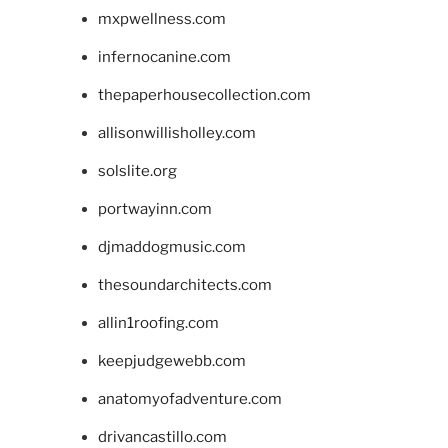
mxpwellness.com
infernocanine.com
thepaperhousecollection.com
allisonwillisholley.com
solslite.org
portwayinn.com
djmaddogmusic.com
thesoundarchitects.com
allin1roofing.com
keepjudgewebb.com
anatomyofadventure.com
drivancastillo.com