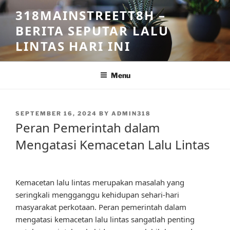
Skip
318MAINSTREETT8H –
to
BERITA SEPUTAR LALU
content
LINTAS HARI INI
Menu
POSTED
SEPTEMBER 16, 2024
BY
ADMIN318
ON
Peran Pemerintah dalam
Mengatasi Kemacetan Lalu Lintas
Kemacetan lalu lintas merupakan masalah yang
seringkali mengganggu kehidupan sehari-hari
masyarakat perkotaan. Peran pemerintah dalam
mengatasi kemacetan lalu lintas sangatlah penting