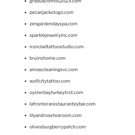
graduacionviu2023.com
pecanjackstogo.com
zengardendayspa.com
sparklejewelryinc.com
ironcladtattoostudio.com
bruinshome.com
annascleaningsvc.com
wolfcitytattoo.com
oysterbayturkeytrot.com
lafronterarestauranteybar.com
lilyandrosetearoom.com
olivesburgberrypatch.com