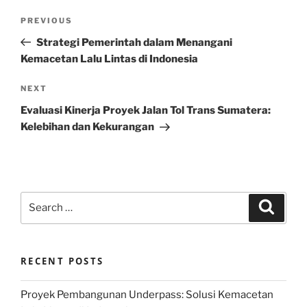
Post
Previous
PREVIOUS
navigation
Post
Strategi Pemerintah dalam Menangani
Kemacetan Lalu Lintas di Indonesia
Next
NEXT
Post
Evaluasi Kinerja Proyek Jalan Tol Trans Sumatera:
Kelebihan dan Kekurangan
Search
Search
for:
RECENT POSTS
Proyek Pembangunan Underpass: Solusi Kemacetan