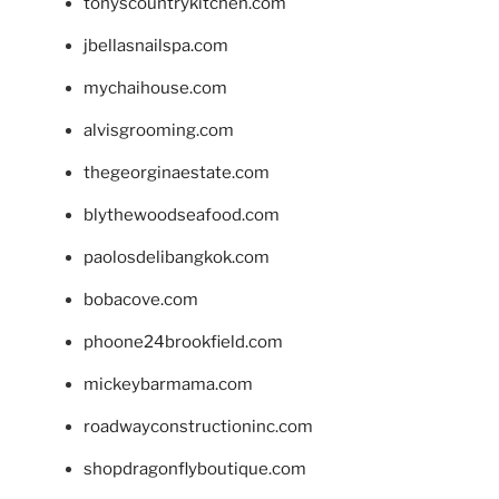
tonyscountrykitchen.com
jbellasnailspa.com
mychaihouse.com
alvisgrooming.com
thegeorginaestate.com
blythewoodseafood.com
paolosdelibangkok.com
bobacove.com
phoone24brookfield.com
mickeybarmama.com
roadwayconstructioninc.com
shopdragonflyboutique.com