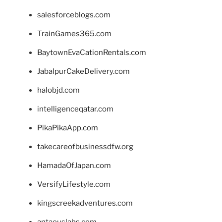
salesforceblogs.com
TrainGames365.com
BaytownEvaCationRentals.com
JabalpurCakeDelivery.com
halobjd.com
intelligenceqatar.com
PikaPikaApp.com
takecareofbusinessdfw.org
HamadaOfJapan.com
VersifyLifestyle.com
kingscreekadventures.com