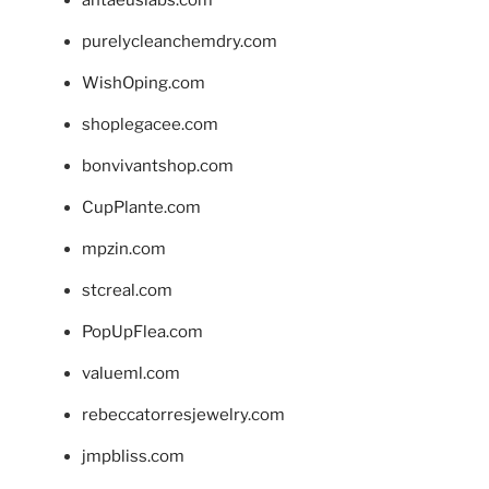
antaeuslabs.com
purelycleanchemdry.com
WishOping.com
shoplegacee.com
bonvivantshop.com
CupPlante.com
mpzin.com
stcreal.com
PopUpFlea.com
valueml.com
rebeccatorresjewelry.com
jmpbliss.com