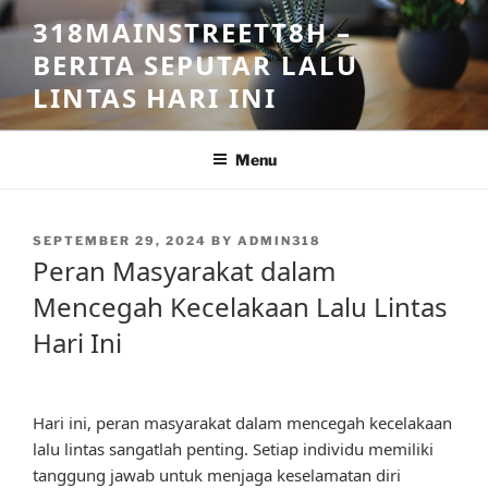
Skip
318MAINSTREETT8H –
to
BERITA SEPUTAR LALU
content
LINTAS HARI INI
Menu
POSTED
SEPTEMBER 29, 2024
BY
ADMIN318
ON
Peran Masyarakat dalam
Mencegah Kecelakaan Lalu Lintas
Hari Ini
Hari ini, peran masyarakat dalam mencegah kecelakaan
lalu lintas sangatlah penting. Setiap individu memiliki
tanggung jawab untuk menjaga keselamatan diri