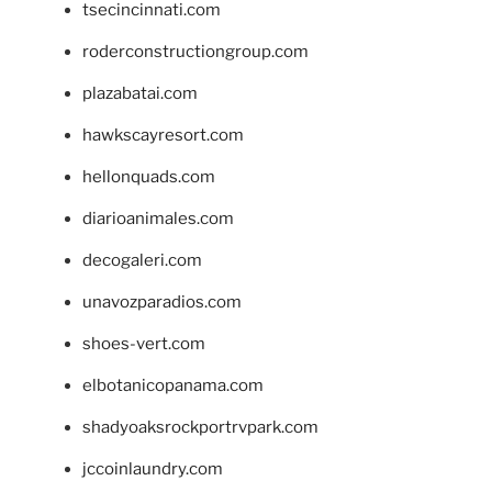
tsecincinnati.com
roderconstructiongroup.com
plazabatai.com
hawkscayresort.com
hellonquads.com
diarioanimales.com
decogaleri.com
unavozparadios.com
shoes-vert.com
elbotanicopanama.com
shadyoaksrockportrvpark.com
jccoinlaundry.com