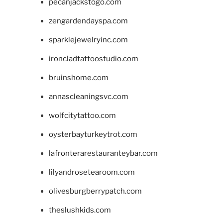
pecanjackstogo.com
zengardendayspa.com
sparklejewelryinc.com
ironcladtattoostudio.com
bruinshome.com
annascleaningsvc.com
wolfcitytattoo.com
oysterbayturkeytrot.com
lafronterarestauranteybar.com
lilyandrosetearoom.com
olivesburgberrypatch.com
theslushkids.com