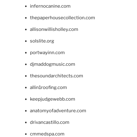
infernocanine.com
thepaperhousecollection.com
allisonwillisholley.com
solslite.org
portwayinn.com
djmaddogmusic.com
thesoundarchitects.com
allin1roofing.com
keepjudgewebb.com
anatomyofadventure.com
drivancastillo.com
cmmedspa.com