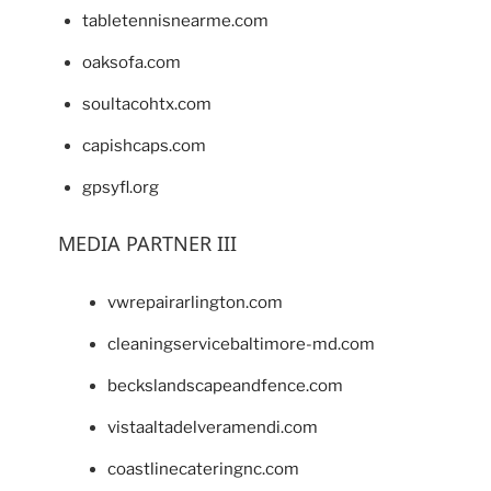
tabletennisnearme.com
oaksofa.com
soultacohtx.com
capishcaps.com
gpsyfl.org
MEDIA PARTNER III
vwrepairarlington.com
cleaningservicebaltimore-md.com
beckslandscapeandfence.com
vistaaltadelveramendi.com
coastlinecateringnc.com