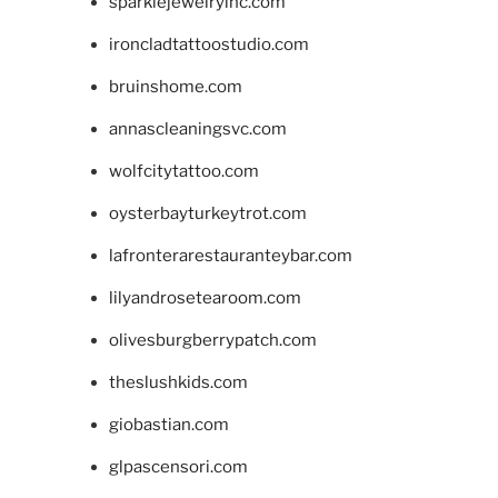
sparklejewelryinc.com
ironcladtattoostudio.com
bruinshome.com
annascleaningsvc.com
wolfcitytattoo.com
oysterbayturkeytrot.com
lafronterarestauranteybar.com
lilyandrosetearoom.com
olivesburgberrypatch.com
theslushkids.com
giobastian.com
glpascensori.com