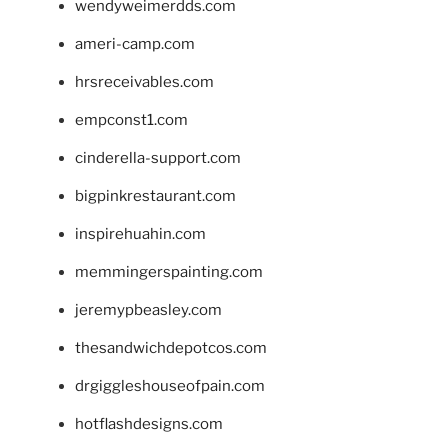
wendyweimerdds.com
ameri-camp.com
hrsreceivables.com
empconst1.com
cinderella-support.com
bigpinkrestaurant.com
inspirehuahin.com
memmingerspainting.com
jeremypbeasley.com
thesandwichdepotcos.com
drgiggleshouseofpain.com
hotflashdesigns.com