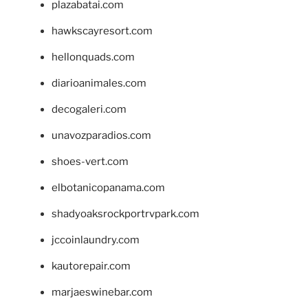
plazabatai.com
hawkscayresort.com
hellonquads.com
diarioanimales.com
decogaleri.com
unavozparadios.com
shoes-vert.com
elbotanicopanama.com
shadyoaksrockportrvpark.com
jccoinlaundry.com
kautorepair.com
marjaeswinebar.com