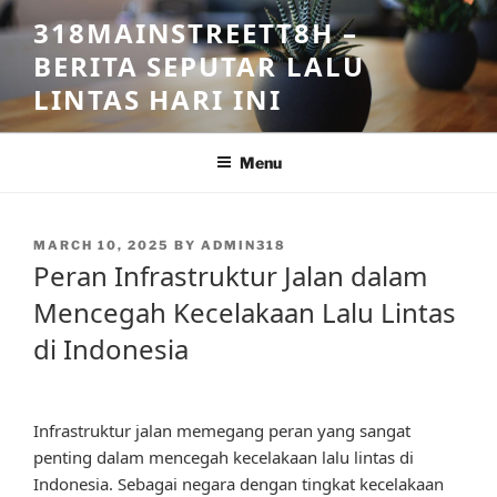
Skip
318MAINSTREETT8H –
to
BERITA SEPUTAR LALU
content
LINTAS HARI INI
Menu
POSTED
MARCH 10, 2025
BY
ADMIN318
ON
Peran Infrastruktur Jalan dalam
Mencegah Kecelakaan Lalu Lintas
di Indonesia
Infrastruktur jalan memegang peran yang sangat
penting dalam mencegah kecelakaan lalu lintas di
Indonesia. Sebagai negara dengan tingkat kecelakaan