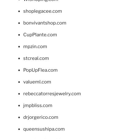
shoplegacee.com
bonvivantshop.com
CupPlante.com
mpzin.com
stcreal.com
PopUpFlea.com
valueml.com
rebeccatorresjewelry.com
jmpbliss.com
drjorgerico.com
queensushipa.com