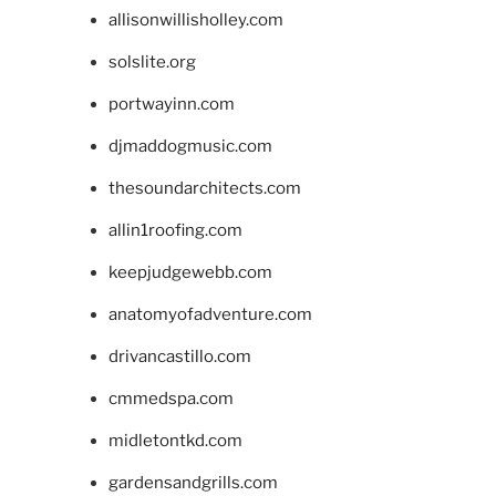
allisonwillisholley.com
solslite.org
portwayinn.com
djmaddogmusic.com
thesoundarchitects.com
allin1roofing.com
keepjudgewebb.com
anatomyofadventure.com
drivancastillo.com
cmmedspa.com
midletontkd.com
gardensandgrills.com