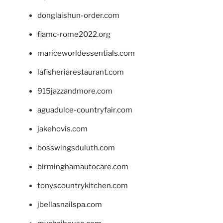
donglaishun-order.com
fiamc-rome2022.org
mariceworldessentials.com
lafisheriarestaurant.com
915jazzandmore.com
aguadulce-countryfair.com
jakehovis.com
bosswingsduluth.com
birminghamautocare.com
tonyscountrykitchen.com
jbellasnailspa.com