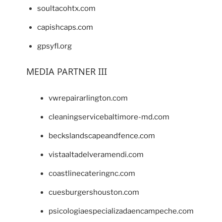
soultacohtx.com
capishcaps.com
gpsyfl.org
MEDIA PARTNER III
vwrepairarlington.com
cleaningservicebaltimore-md.com
beckslandscapeandfence.com
vistaaltadelveramendi.com
coastlinecateringnc.com
cuesburgershouston.com
psicologiaespecializadaencampeche.com