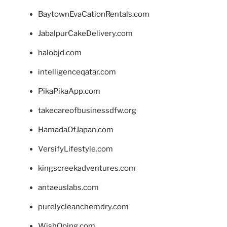
BaytownEvaCationRentals.com
JabalpurCakeDelivery.com
halobjd.com
intelligenceqatar.com
PikaPikaApp.com
takecareofbusinessdfw.org
HamadaOfJapan.com
VersifyLifestyle.com
kingscreekadventures.com
antaeuslabs.com
purelycleanchemdry.com
WishOping.com