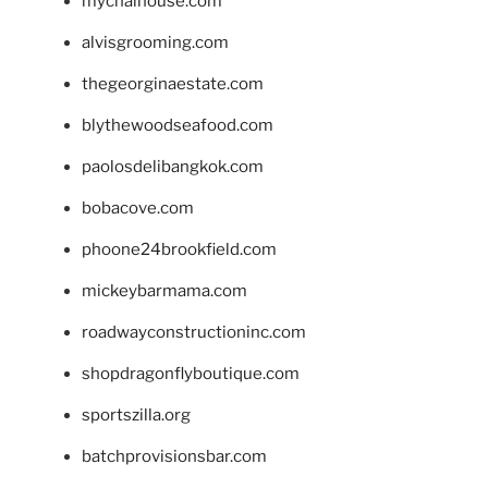
mychaihouse.com
alvisgrooming.com
thegeorginaestate.com
blythewoodseafood.com
paolosdelibangkok.com
bobacove.com
phoone24brookfield.com
mickeybarmama.com
roadwayconstructioninc.com
shopdragonflyboutique.com
sportszilla.org
batchprovisionsbar.com