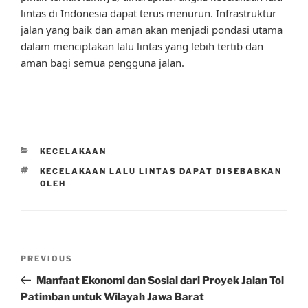
lintas di Indonesia dapat terus menurun. Infrastruktur
jalan yang baik dan aman akan menjadi pondasi utama
dalam menciptakan lalu lintas yang lebih tertib dan
aman bagi semua pengguna jalan.
CATEGORIES
KECELAKAAN
TAGS
KECELAKAAN LALU LINTAS DAPAT DISEBABKAN
OLEH
Post
Previous
PREVIOUS
navigation
Post
Manfaat Ekonomi dan Sosial dari Proyek Jalan Tol
Patimban untuk Wilayah Jawa Barat