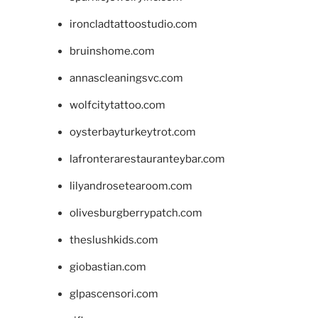
ironcladtattoostudio.com
bruinshome.com
annascleaningsvc.com
wolfcitytattoo.com
oysterbayturkeytrot.com
lafronterarestauranteybar.com
lilyandrosetearoom.com
olivesburgberrypatch.com
theslushkids.com
giobastian.com
glpascensori.com