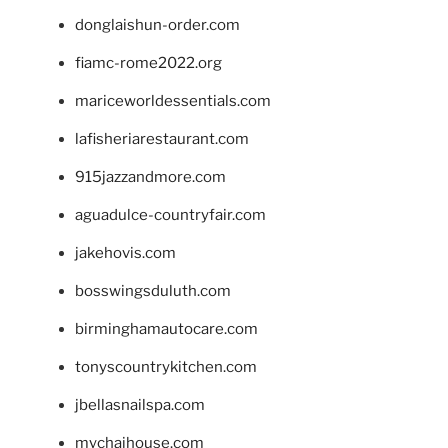
donglaishun-order.com
fiamc-rome2022.org
mariceworldessentials.com
lafisheriarestaurant.com
915jazzandmore.com
aguadulce-countryfair.com
jakehovis.com
bosswingsduluth.com
birminghamautocare.com
tonyscountrykitchen.com
jbellasnailspa.com
mychaihouse.com