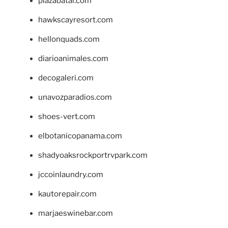
plazabatai.com
hawkscayresort.com
hellonquads.com
diarioanimales.com
decogaleri.com
unavozparadios.com
shoes-vert.com
elbotanicopanama.com
shadyoaksrockportrvpark.com
jccoinlaundry.com
kautorepair.com
marjaeswinebar.com