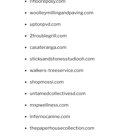
rifloorepoxy.com
woolleymillingandpaving.com
uptonpvd.com
2troublegrill.com
casateranga.com
sticksandstonesstudiooh.com
walkers-treeservice.com
shopmossi.com
untamedcollectivesd.com
mxpwellness.com
infernocanine.com
thepaperhousecollection.com