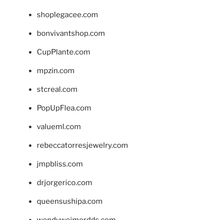
shoplegacee.com
bonvivantshop.com
CupPlante.com
mpzin.com
stcreal.com
PopUpFlea.com
valueml.com
rebeccatorresjewelry.com
jmpbliss.com
drjorgerico.com
queensushipa.com