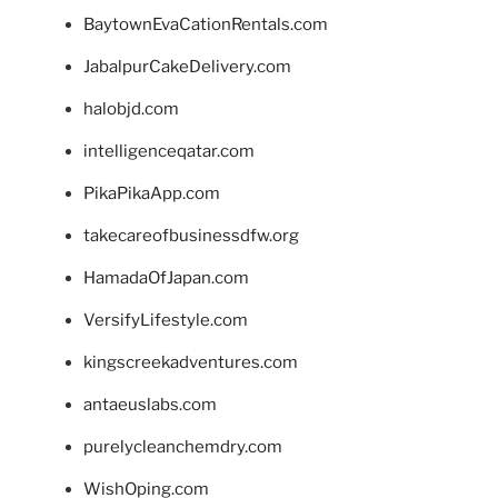
BaytownEvaCationRentals.com
JabalpurCakeDelivery.com
halobjd.com
intelligenceqatar.com
PikaPikaApp.com
takecareofbusinessdfw.org
HamadaOfJapan.com
VersifyLifestyle.com
kingscreekadventures.com
antaeuslabs.com
purelycleanchemdry.com
WishOping.com