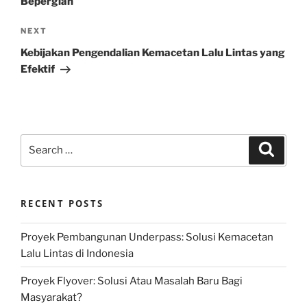
Bepergian
Next
NEXT
Post
Kebijakan Pengendalian Kemacetan Lalu Lintas yang
Efektif
Search
Search
for:
RECENT POSTS
Proyek Pembangunan Underpass: Solusi Kemacetan
Lalu Lintas di Indonesia
Proyek Flyover: Solusi Atau Masalah Baru Bagi
Masyarakat?