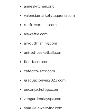
anneskitchen.org
valenciamarketytaqueria.com
reefrecordsllc.com
alawaffle.com
aryouthfishing.com
united-basketball.com
tios-tacos.com
cafecito-satx.com
graduacionviu2023.com
pecanjackstogo.com
zengardendayspa.com
sparklejewelryinc.com