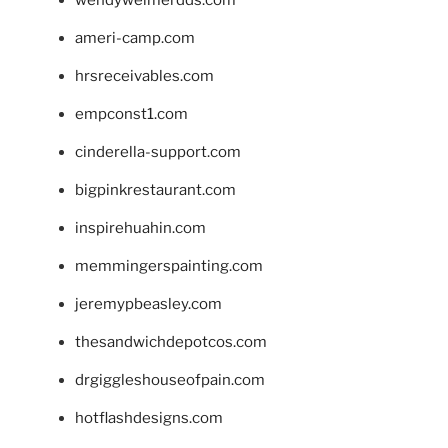
wendyweimerdds.com
ameri-camp.com
hrsreceivables.com
empconst1.com
cinderella-support.com
bigpinkrestaurant.com
inspirehuahin.com
memmingerspainting.com
jeremypbeasley.com
thesandwichdepotcos.com
drgiggleshouseofpain.com
hotflashdesigns.com