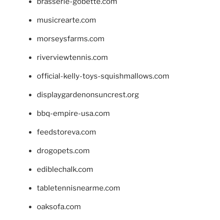
brasserie-gobette.com
musicrearte.com
morseysfarms.com
riverviewtennis.com
official-kelly-toys-squishmallows.com
displaygardenonsuncrest.org
bbq-empire-usa.com
feedstoreva.com
drogopets.com
ediblechalk.com
tabletennisnearme.com
oaksofa.com