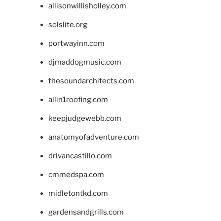
allisonwillisholley.com
solslite.org
portwayinn.com
djmaddogmusic.com
thesoundarchitects.com
allin1roofing.com
keepjudgewebb.com
anatomyofadventure.com
drivancastillo.com
cmmedspa.com
midletontkd.com
gardensandgrills.com