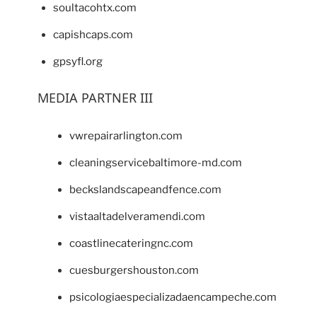
soultacohtx.com
capishcaps.com
gpsyfl.org
MEDIA PARTNER III
vwrepairarlington.com
cleaningservicebaltimore-md.com
beckslandscapeandfence.com
vistaaltadelveramendi.com
coastlinecateringnc.com
cuesburgershouston.com
psicologiaespecializadaencampeche.com