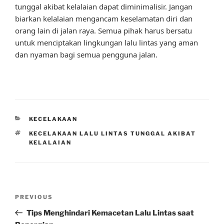
tunggal akibat kelalaian dapat diminimalisir. Jangan
biarkan kelalaian mengancam keselamatan diri dan
orang lain di jalan raya. Semua pihak harus bersatu
untuk menciptakan lingkungan lalu lintas yang aman
dan nyaman bagi semua pengguna jalan.
CATEGORIES
KECELAKAAN
TAGS
KECELAKAAN LALU LINTAS TUNGGAL AKIBAT
KELALAIAN
Post
Previous
PREVIOUS
navigation
Post
Tips Menghindari Kemacetan Lalu Lintas saat