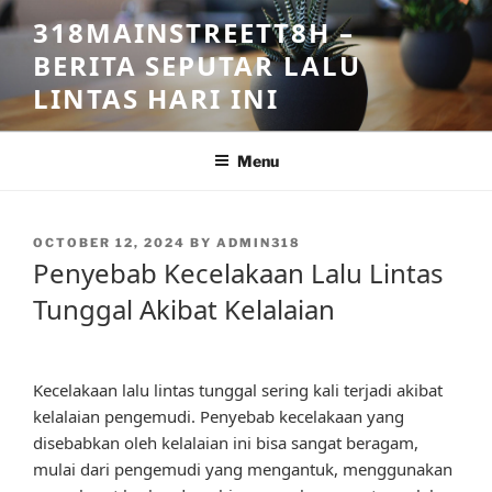
Skip
318MAINSTREETT8H –
to
BERITA SEPUTAR LALU
content
LINTAS HARI INI
Menu
POSTED
OCTOBER 12, 2024
BY
ADMIN318
ON
Penyebab Kecelakaan Lalu Lintas
Tunggal Akibat Kelalaian
Kecelakaan lalu lintas tunggal sering kali terjadi akibat
kelalaian pengemudi. Penyebab kecelakaan yang
disebabkan oleh kelalaian ini bisa sangat beragam,
mulai dari pengemudi yang mengantuk, menggunakan