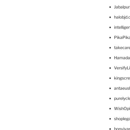
Jabalpu
halobjd
intellig
PikaPik
takecar
Hamada
VersifyL
kingscr
antaeus
purelyc
WishOp
shopleg
bonviva