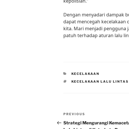
kepolisian.”
Dengan menyadari dampak buru
dapat mencegah kecelakaan d
kita. Mari menjadi pengguna 
patuh terhadap aturan lalu l
CATEGORIES
KECELAKAAN
TAGS
KECELAKAAN LALU LINTA
Post
Previous
PREVIOUS
navigation
Post
Strategi Mengurangi Kemacet