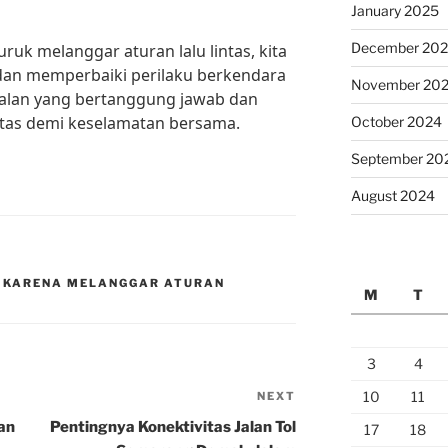
January 2025
December 20
k melanggar aturan lalu lintas, kita
an memperbaiki perilaku berkendara
November 20
jalan yang bertanggung jawab dan
intas demi keselamatan bersama.
October 2024
September 20
August 2024
S KARENA MELANGGAR ATURAN
M
T
3
4
10
11
NEXT
Next
Post
an
Pentingnya Konektivitas Jalan Tol
17
18