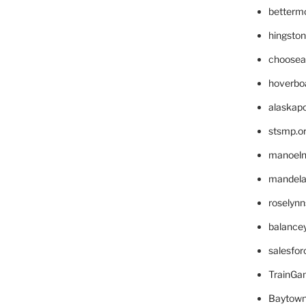
betterm
hingsto
choosea
hoverbo
alaskapo
stsmp.o
manoel
mandelae
roselyn
balance
salesfo
TrainG
Baytown