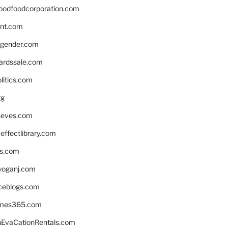
oodfoodcorporation.com
nnt.com
gender.com
ardssale.com
litics.com
rg
neves.com
ffectlibrary.com
ns.com
yoganj.com
rceblogs.com
ames365.com
EvaCationRentals.com