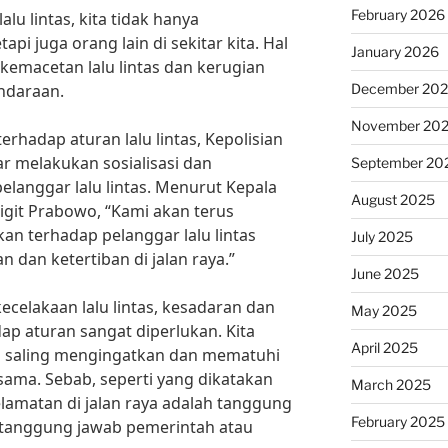
February 2026
u lintas, kita tidak hanya
api juga orang lain di sekitar kita. Hal
January 2026
kemacetan lalu lintas dan kerugian
ndaraan.
December 20
November 20
rhadap aturan lalu lintas, Kepolisian
r melakukan sosialisasi dan
September 20
langgar lalu lintas. Menurut Kepala
August 2025
 Sigit Prabowo, “Kami akan terus
an terhadap pelanggar lalu lintas
July 2025
dan ketertiban di jalan raya.”
June 2025
elakaan lalu lintas, kesadaran dan
May 2025
ap aturan sangat diperlukan. Kita
April 2025
s saling mengingatkan dan mematuhi
ama. Sebab, seperti yang dikatakan
March 2025
elamatan di jalan raya adalah tanggung
February 2025
tanggung jawab pemerintah atau