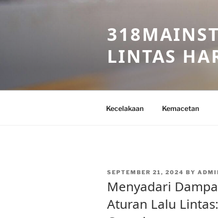
Skip
to
318MAINST
content
LINTAS HAR
Kecelakaan
Kemacetan
POSTED
SEPTEMBER 21, 2024
BY
ADMI
ON
Menyadari Dampa
Aturan Lalu Lintas