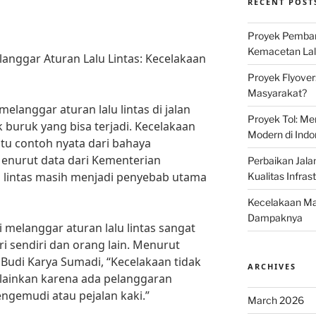
RECENT POST
Proyek Pemban
Kemacetan Lalu
nggar Aturan Lalu Lintas: Kecelakaan
Proyek Flyover
Masyarakat?
melanggar aturan lalu lintas di jalan
Proyek Tol: Me
buruk yang bisa terjadi. Kecelakaan
Modern di Indo
atu contoh nyata dari bahaya
enurut data dari Kementerian
Perbaikan Jala
 lintas masih menjadi penyebab utama
Kualitas Infras
Kecelakaan Mau
Dampaknya
melanggar aturan lalu lintas sangat
i sendiri dan orang lain. Menurut
, Budi Karya Sumadi, “Kecelakaan tidak
ARCHIVES
melainkan karena ada pelanggaran
ngemudi atau pejalan kaki.”
March 2026