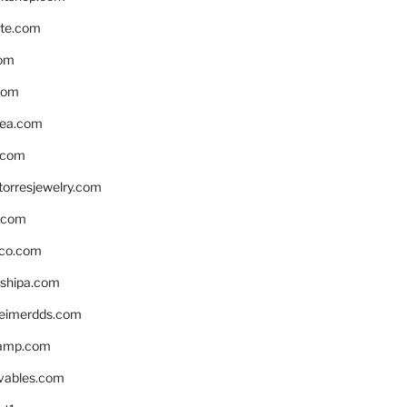
te.com
om
com
ea.com
.com
torresjewelry.com
s.com
ico.com
shipa.com
eimerdds.com
camp.com
ivables.com