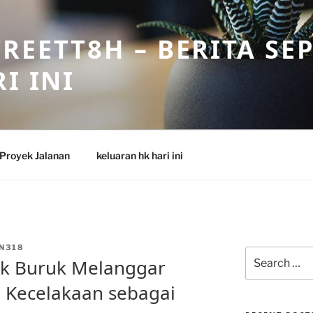
REETT8H – BERITA SE
I INI
Proyek Jalanan
keluaran hk hari ini
N318
Search
k Buruk Melanggar
for:
: Kecelakaan sebagai