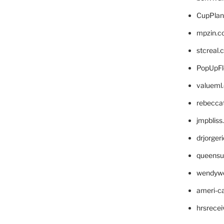
CupPlan
mpzin.c
stcreal.
PopUpFl
valueml
rebecca
jmpblis
drjorger
queensu
wendyw
ameri-
hrsrece