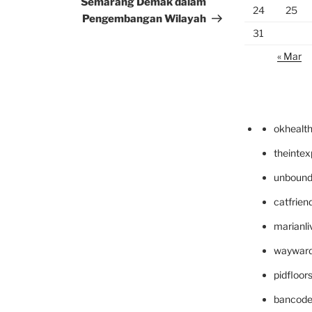
Semarang Demak dalam
24
25
Pengembangan Wilayah
31
« Mar
okhealt
theinte
unbound
catfrien
marianli
wayward
pidfloo
bancode