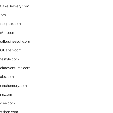
rCakeDelivery.com
.com
enceqatar.com
aApp.com
eofbusinessdfw.org
OfJapan.com
ifestyle.com
eekadventures.com
labs.com
leanchemdry.com
ing.com
acee.com
ntshop.com