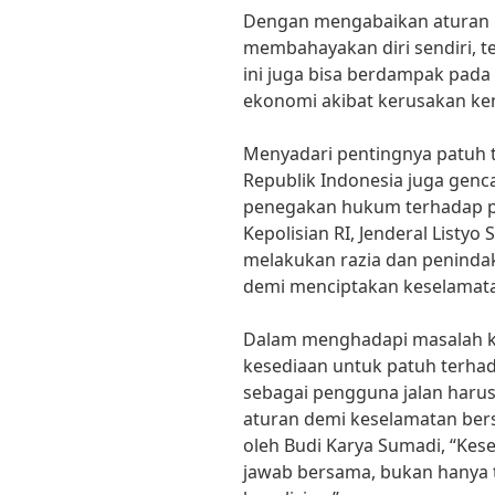
Dengan mengabaikan aturan lal
membahayakan diri sendiri, tet
ini juga bisa berdampak pada 
ekonomi akibat kerusakan ke
Menyadari pentingnya patuh te
Republik Indonesia juga genca
penegakan hukum terhadap pe
Kepolisian RI, Jenderal Listyo
melakukan razia dan penindak
demi menciptakan keselamatan 
Dalam menghadapi masalah kec
kesediaan untuk patuh terhad
sebagai pengguna jalan haru
aturan demi keselamatan bers
oleh Budi Karya Sumadi, “Kes
jawab bersama, bukan hanya 