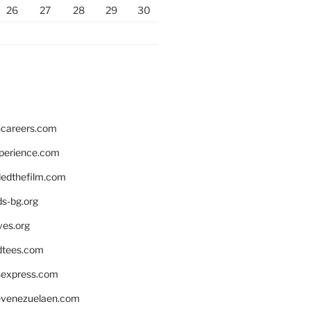
26
27
28
29
30
hcareers.com
xperience.com
edthefilm.com
ds-bg.org
ves.org
tees.com
rsexpress.com
venezuelaen.com