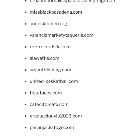
broadmoornailsspacoloradosprings.com
missblackpasadena.com
anneskitchen.org
valenciamarketytaqueria.com
reefrecordsllc.com
alawaffle.com
aryouthfishing.com
united-basketball.com
tios-tacos.com
cafecito-satx.com
graduacionviu2023.com
pecanjackstogo.com