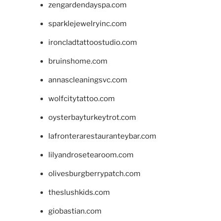
zengardendayspa.com
sparklejewelryinc.com
ironcladtattoostudio.com
bruinshome.com
annascleaningsvc.com
wolfcitytattoo.com
oysterbayturkeytrot.com
lafronterarestauranteybar.com
lilyandrosetearoom.com
olivesburgberrypatch.com
theslushkids.com
giobastian.com