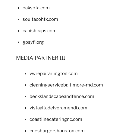
oaksofa.com
soultacohtx.com
capishcaps.com
gpsyfl.org
MEDIA PARTNER III
vwrepairarlington.com
cleaningservicebaltimore-md.com
beckslandscapeandfence.com
vistaaltadelveramendi.com
coastlinecateringnc.com
cuesburgershouston.com