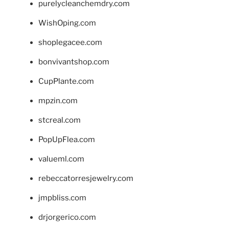
purelycleanchemdry.com
WishOping.com
shoplegacee.com
bonvivantshop.com
CupPlante.com
mpzin.com
stcreal.com
PopUpFlea.com
valueml.com
rebeccatorresjewelry.com
jmpbliss.com
drjorgerico.com