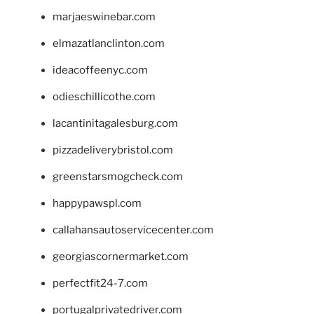
marjaeswinebar.com
elmazatlanclinton.com
ideacoffeenyc.com
odieschillicothe.com
lacantinitagalesburg.com
pizzadeliverybristol.com
greenstarsmogcheck.com
happypawspl.com
callahansautoservicecenter.com
georgiascornermarket.com
perfectfit24-7.com
portugalprivatedriver.com