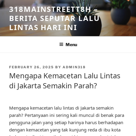
Skip
318MAINSTREETT8H –
to
BERITA SEPUTAR LALU
content
LINTAS HARI INI
Menu
POSTED
FEBRUARY 26, 2025
BY
ADMIN318
ON
Mengapa Kemacetan Lalu Lintas
di Jakarta Semakin Parah?
Mengapa kemacetan lalu lintas di Jakarta semakin
parah? Pertanyaan ini sering kali muncul di benak para
pengguna jalan yang setiap harinya harus berhadapan
dengan kemacetan yang tak kunjung reda di ibu kota