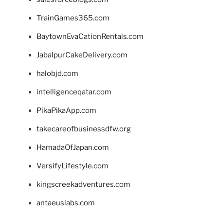
TrainGames365.com
BaytownEvaCationRentals.com
JabalpurCakeDelivery.com
halobjd.com
intelligenceqatar.com
PikaPikaApp.com
takecareofbusinessdfw.org
HamadaOfJapan.com
VersifyLifestyle.com
kingscreekadventures.com
antaeuslabs.com