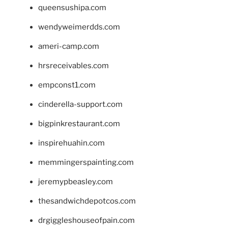
queensushipa.com
wendyweimerdds.com
ameri-camp.com
hrsreceivables.com
empconst1.com
cinderella-support.com
bigpinkrestaurant.com
inspirehuahin.com
memmingerspainting.com
jeremypbeasley.com
thesandwichdepotcos.com
drgiggleshouseofpain.com