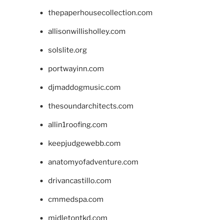
thepaperhousecollection.com
allisonwillisholley.com
solslite.org
portwayinn.com
djmaddogmusic.com
thesoundarchitects.com
allin1roofing.com
keepjudgewebb.com
anatomyofadventure.com
drivancastillo.com
cmmedspa.com
midletontkd.com