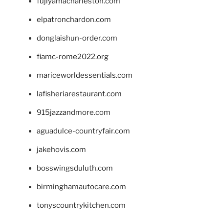
fujiyamacharleston.com
elpatronchardon.com
donglaishun-order.com
fiamc-rome2022.org
mariceworldessentials.com
lafisheriarestaurant.com
915jazzandmore.com
aguadulce-countryfair.com
jakehovis.com
bosswingsduluth.com
birminghamautocare.com
tonyscountrykitchen.com