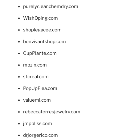
purelycleanchemdry.com
WishOping.com
shoplegacee.com
bonvivantshop.com
CupPlante.com
mpzin.com
stcreal.com
PopUpFlea.com
valueml.com
rebeccatorresjewelry.com
jmpbliss.com
drjorgerico.com