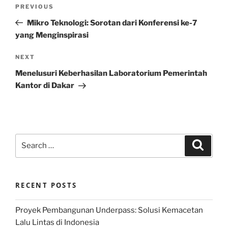
Post
Previous
PREVIOUS
navigation
Post
Mikro Teknologi: Sorotan dari Konferensi ke-7
yang Menginspirasi
Next
NEXT
Post
Menelusuri Keberhasilan Laboratorium Pemerintah
Kantor di Dakar
Search
Search
for:
RECENT POSTS
Proyek Pembangunan Underpass: Solusi Kemacetan
Lalu Lintas di Indonesia