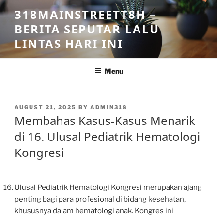
Skip
318MAINSTREETT8H –
to
BERITA SEPUTAR LALU
content
LINTAS HARI INI
Menu
POSTED
AUGUST 21, 2025
BY
ADMIN318
ON
Membahas Kasus-Kasus Menarik
di 16. Ulusal Pediatrik Hematologi
Kongresi
Ulusal Pediatrik Hematologi Kongresi merupakan ajang
penting bagi para profesional di bidang kesehatan,
khususnya dalam hematologi anak. Kongres ini