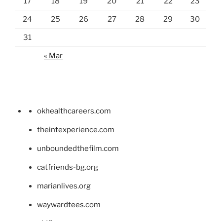
17
18
19
20
21
22
23
24
25
26
27
28
29
30
31
« Mar
okhealthcareers.com
theintexperience.com
unboundedthefilm.com
catfriends-bg.org
marianlives.org
waywardtees.com