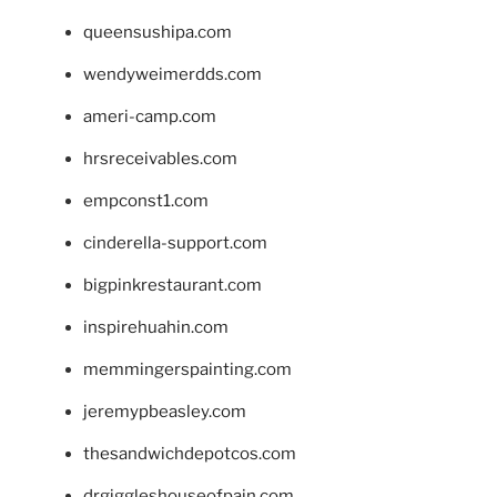
queensushipa.com
wendyweimerdds.com
ameri-camp.com
hrsreceivables.com
empconst1.com
cinderella-support.com
bigpinkrestaurant.com
inspirehuahin.com
memmingerspainting.com
jeremypbeasley.com
thesandwichdepotcos.com
drgiggleshouseofpain.com