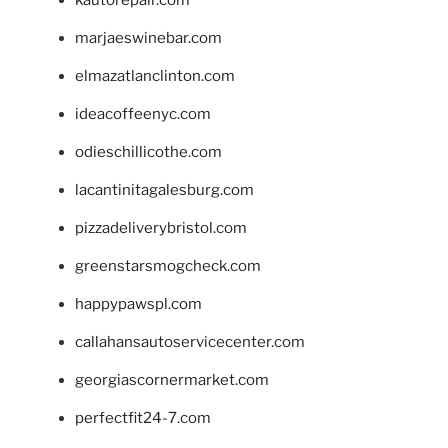
kautorepair.com
marjaeswinebar.com
elmazatlanclinton.com
ideacoffeenyc.com
odieschillicothe.com
lacantinitagalesburg.com
pizzadeliverybristol.com
greenstarsmogcheck.com
happypawspl.com
callahansautoservicecenter.com
georgiascornermarket.com
perfectfit24-7.com