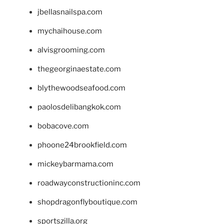
jbellasnailspa.com
mychaihouse.com
alvisgrooming.com
thegeorginaestate.com
blythewoodseafood.com
paolosdelibangkok.com
bobacove.com
phoone24brookfield.com
mickeybarmama.com
roadwayconstructioninc.com
shopdragonflyboutique.com
sportszilla.org