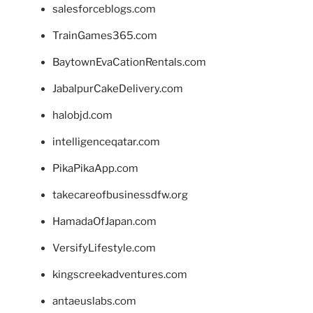
salesforceblogs.com
TrainGames365.com
BaytownEvaCationRentals.com
JabalpurCakeDelivery.com
halobjd.com
intelligenceqatar.com
PikaPikaApp.com
takecareofbusinessdfw.org
HamadaOfJapan.com
VersifyLifestyle.com
kingscreekadventures.com
antaeuslabs.com