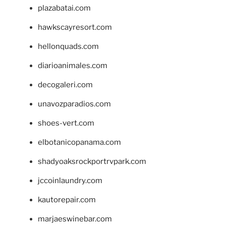
plazabatai.com
hawkscayresort.com
hellonquads.com
diarioanimales.com
decogaleri.com
unavozparadios.com
shoes-vert.com
elbotanicopanama.com
shadyoaksrockportrvpark.com
jccoinlaundry.com
kautorepair.com
marjaeswinebar.com