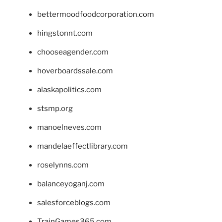
bettermoodfoodcorporation.com
hingstonnt.com
chooseagender.com
hoverboardssale.com
alaskapolitics.com
stsmp.org
manoelneves.com
mandelaeffectlibrary.com
roselynns.com
balanceyoganj.com
salesforceblogs.com
TrainGames365.com