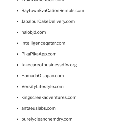
BaytownEvaCationRentals.com
JabalpurCakeDelivery.com
halobjd.com
intelligenceqatar.com
PikaPikaApp.com
takecareofbusinessdfw.org
HamadaOfJapan.com
VersifyLifestyle.com
kingscreekadventures.com
antaeuslabs.com
purelycleanchemdry.com