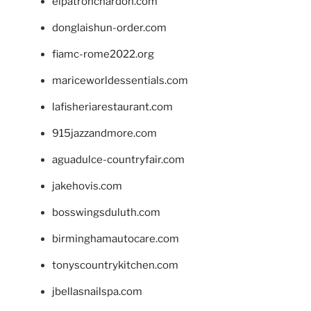
elpatronchardon.com
donglaishun-order.com
fiamc-rome2022.org
mariceworldessentials.com
lafisheriarestaurant.com
915jazzandmore.com
aguadulce-countryfair.com
jakehovis.com
bosswingsduluth.com
birminghamautocare.com
tonyscountrykitchen.com
jbellasnailspa.com