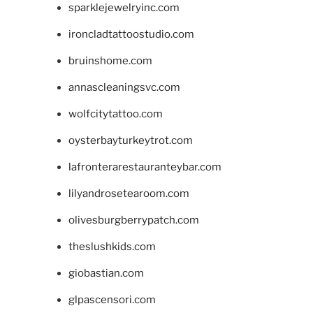
sparklejewelryinc.com
ironcladtattoostudio.com
bruinshome.com
annascleaningsvc.com
wolfcitytattoo.com
oysterbayturkeytrot.com
lafronterarestauranteybar.com
lilyandrosetearoom.com
olivesburgberrypatch.com
theslushkids.com
giobastian.com
glpascensori.com