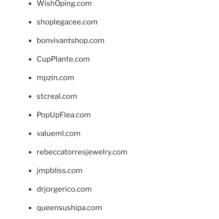
WishOping.com
shoplegacee.com
bonvivantshop.com
CupPlante.com
mpzin.com
stcreal.com
PopUpFlea.com
valueml.com
rebeccatorresjewelry.com
jmpbliss.com
drjorgerico.com
queensushipa.com