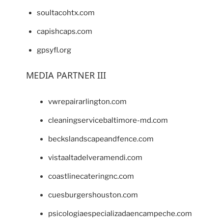
soultacohtx.com
capishcaps.com
gpsyfl.org
MEDIA PARTNER III
vwrepairarlington.com
cleaningservicebaltimore-md.com
beckslandscapeandfence.com
vistaaltadelveramendi.com
coastlinecateringnc.com
cuesburgershouston.com
psicologiaespecializadaencampeche.com