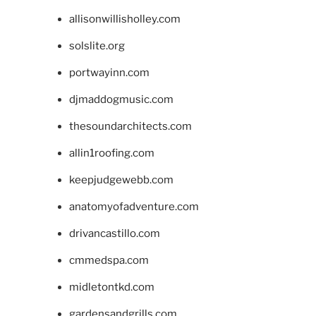
allisonwillisholley.com
solslite.org
portwayinn.com
djmaddogmusic.com
thesoundarchitects.com
allin1roofing.com
keepjudgewebb.com
anatomyofadventure.com
drivancastillo.com
cmmedspa.com
midletontkd.com
gardensandgrills.com