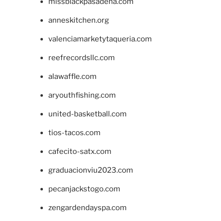
missblackpasadena.com
anneskitchen.org
valenciamarketytaqueria.com
reefrecordsllc.com
alawaffle.com
aryouthfishing.com
united-basketball.com
tios-tacos.com
cafecito-satx.com
graduacionviu2023.com
pecanjackstogo.com
zengardendayspa.com