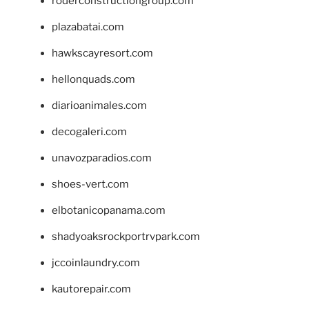
roderconstructiongroup.com
plazabatai.com
hawkscayresort.com
hellonquads.com
diarioanimales.com
decogaleri.com
unavozparadios.com
shoes-vert.com
elbotanicopanama.com
shadyoaksrockportrvpark.com
jccoinlaundry.com
kautorepair.com