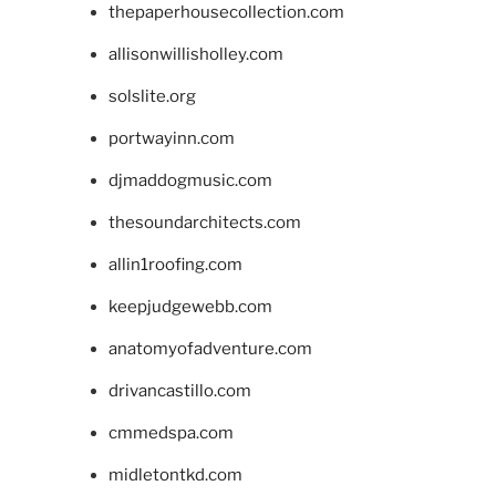
thepaperhousecollection.com
allisonwillisholley.com
solslite.org
portwayinn.com
djmaddogmusic.com
thesoundarchitects.com
allin1roofing.com
keepjudgewebb.com
anatomyofadventure.com
drivancastillo.com
cmmedspa.com
midletontkd.com