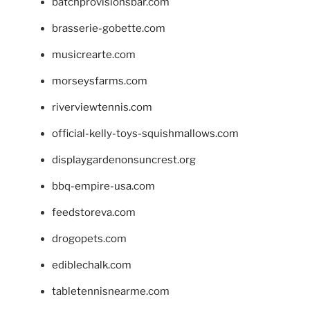
batchprovisionsbar.com
brasserie-gobette.com
musicrearte.com
morseysfarms.com
riverviewtennis.com
official-kelly-toys-squishmallows.com
displaygardenonsuncrest.org
bbq-empire-usa.com
feedstoreva.com
drogopets.com
ediblechalk.com
tabletennisnearme.com