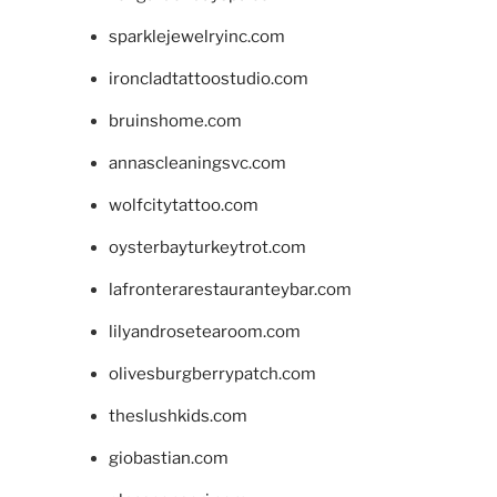
sparklejewelryinc.com
ironcladtattoostudio.com
bruinshome.com
annascleaningsvc.com
wolfcitytattoo.com
oysterbayturkeytrot.com
lafronterarestauranteybar.com
lilyandrosetearoom.com
olivesburgberrypatch.com
theslushkids.com
giobastian.com