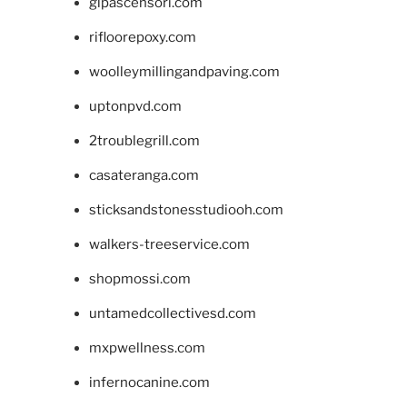
glpascensori.com
rifloorepoxy.com
woolleymillingandpaving.com
uptonpvd.com
2troublegrill.com
casateranga.com
sticksandstonesstudiooh.com
walkers-treeservice.com
shopmossi.com
untamedcollectivesd.com
mxpwellness.com
infernocanine.com