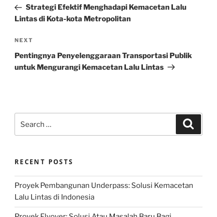
Post
Strategi Efektif Menghadapi Kemacetan Lalu
Lintas di Kota-kota Metropolitan
Next
NEXT
Post
Pentingnya Penyelenggaraan Transportasi Publik
untuk Mengurangi Kemacetan Lalu Lintas
Search
Search
for:
RECENT POSTS
Proyek Pembangunan Underpass: Solusi Kemacetan
Lalu Lintas di Indonesia
Proyek Flyover: Solusi Atau Masalah Baru Bagi