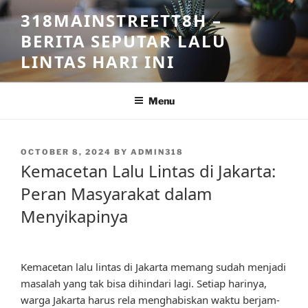
Skip
318MAINSTREETT8H –
to
BERITA SEPUTAR LALU
content
LINTAS HARI INI
Menu
POSTED
OCTOBER 8, 2024
BY
ADMIN318
ON
Kemacetan Lalu Lintas di Jakarta:
Peran Masyarakat dalam
Menyikapinya
Kemacetan lalu lintas di Jakarta memang sudah menjadi
masalah yang tak bisa dihindari lagi. Setiap harinya,
warga Jakarta harus rela menghabiskan waktu berjam-