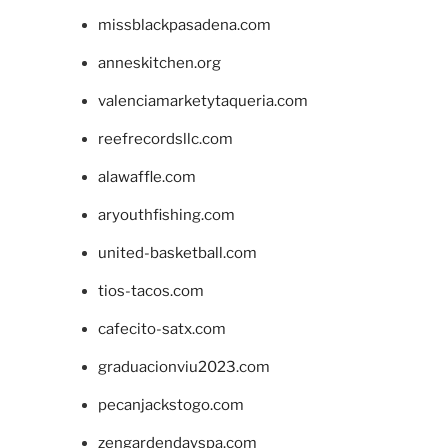
missblackpasadena.com
anneskitchen.org
valenciamarketytaqueria.com
reefrecordsllc.com
alawaffle.com
aryouthfishing.com
united-basketball.com
tios-tacos.com
cafecito-satx.com
graduacionviu2023.com
pecanjackstogo.com
zengardendayspa.com