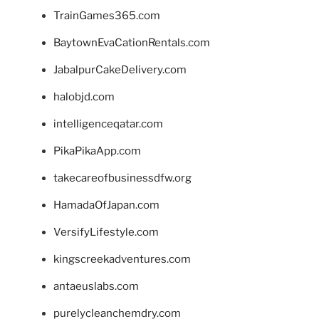
TrainGames365.com
BaytownEvaCationRentals.com
JabalpurCakeDelivery.com
halobjd.com
intelligenceqatar.com
PikaPikaApp.com
takecareofbusinessdfw.org
HamadaOfJapan.com
VersifyLifestyle.com
kingscreekadventures.com
antaeuslabs.com
purelycleanchemdry.com