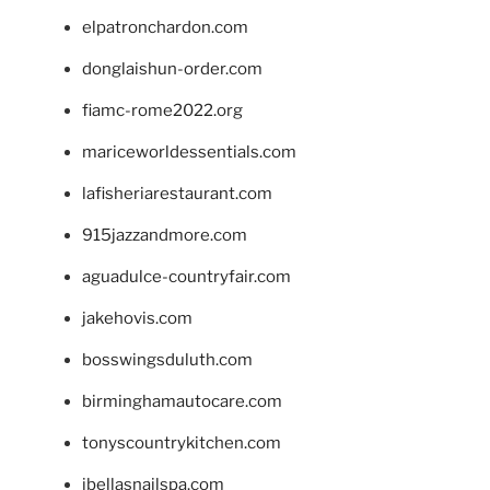
elpatronchardon.com
donglaishun-order.com
fiamc-rome2022.org
mariceworldessentials.com
lafisheriarestaurant.com
915jazzandmore.com
aguadulce-countryfair.com
jakehovis.com
bosswingsduluth.com
birminghamautocare.com
tonyscountrykitchen.com
jbellasnailspa.com