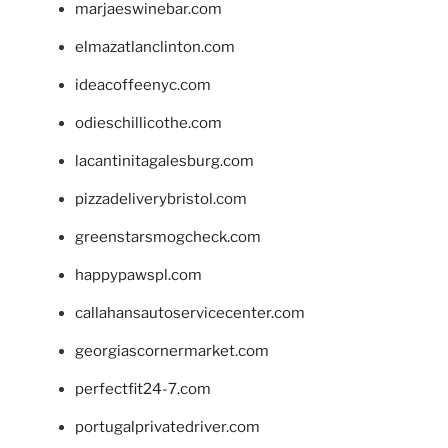
marjaeswinebar.com
elmazatlanclinton.com
ideacoffeenyc.com
odieschillicothe.com
lacantinitagalesburg.com
pizzadeliverybristol.com
greenstarsmogcheck.com
happypawspl.com
callahansautoservicecenter.com
georgiascornermarket.com
perfectfit24-7.com
portugalprivatedriver.com