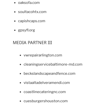
oaksofa.com
soultacohtx.com
capishcaps.com
gpsyfl.org
MEDIA PARTNER III
vwrepairarlington.com
cleaningservicebaltimore-md.com
beckslandscapeandfence.com
vistaaltadelveramendi.com
coastlinecateringnc.com
cuesburgershouston.com