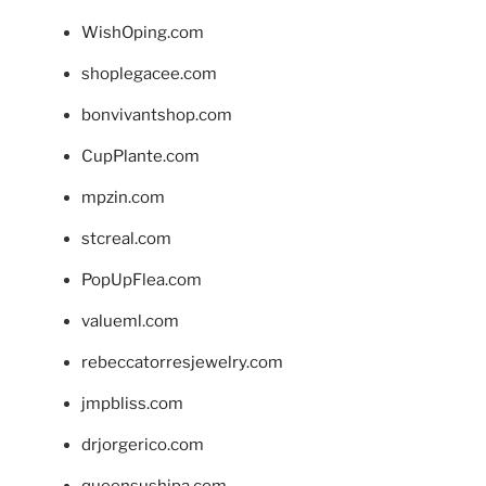
WishOping.com
shoplegacee.com
bonvivantshop.com
CupPlante.com
mpzin.com
stcreal.com
PopUpFlea.com
valueml.com
rebeccatorresjewelry.com
jmpbliss.com
drjorgerico.com
queensushipa.com