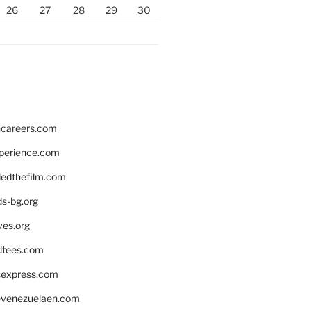
26
27
28
29
30
hcareers.com
xperience.com
edthefilm.com
ds-bg.org
ves.org
tees.com
rsexpress.com
venezuelaen.com