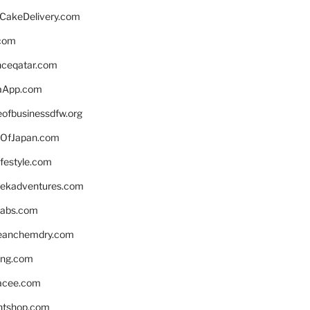
rCakeDelivery.com
.com
enceqatar.com
aApp.com
eofbusinessdfw.org
OfJapan.com
ifestyle.com
eekadventures.com
labs.com
leanchemdry.com
ing.com
acee.com
ntshop.com