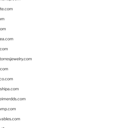
te.com
om
com
ea.com
.com
torresjewelry.com
s.com
ico.com
shipa.com
eimerdds.com
camp.com
ivables.com