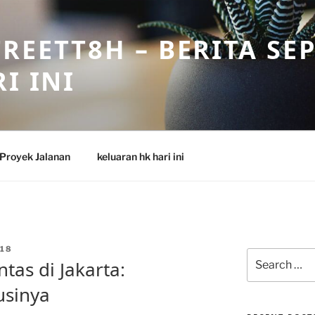
REETT8H – BERITA SE
I INI
Proyek Jalanan
keluaran hk hari ini
18
Search
tas di Jakarta:
for:
usinya