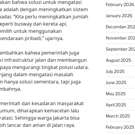
kan bahwa solusi untuk mengatasi
February 2026
arta adalah dengan meningkatkan sistem
January 2026
dai. “Kita perlu meningkatkan jumlah
perti busway dan kereta api,
December 20
memilih untuk menggunakan
endaraan pribadi,” ujarnya.
November 20
September 20
enambahkan bahwa pemerintah juga
ki infrastruktur jalan dan membangun
August 2025
upaya mengurangi tingkat polusi udara.
July 2025
panjang dalam mengatasi masalah
an hanya solusi sementara, tapi juga
June 2025
tambahnya.
May 2025
merintah dan kesadaran masyarakat
April 2025
i umum, diharapkan kemacetan lalu
March 2025
eratasi. Sehingga warga Jakarta bisa
ih lancar dan aman di jalan raya.
February 2025