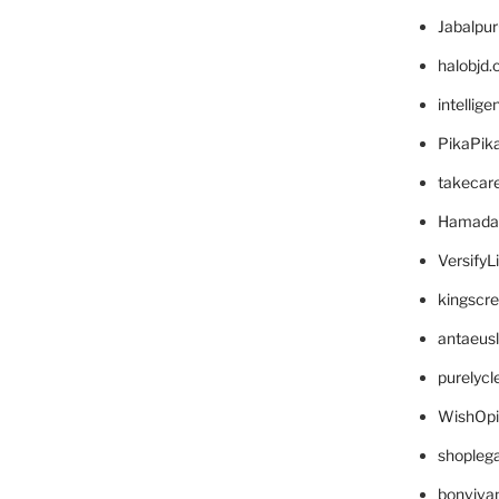
Jabalpu
halobjd
intellig
PikaPik
takecar
Hamada
VersifyL
kingscr
antaeus
purelyc
WishOp
shopleg
bonviva