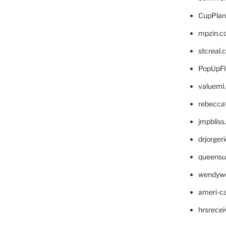
CupPlan
mpzin.c
stcreal.
PopUpFl
valueml
rebecca
jmpblis
drjorger
queensu
wendyw
ameri-
hrsrece