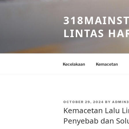
Skip
to
318MAINST
content
LINTAS HAR
Kecelakaan
Kemacetan
POSTED
OCTOBER 29, 2024
BY
ADMIN3
ON
Kemacetan Lalu Lin
Penyebab dan Sol