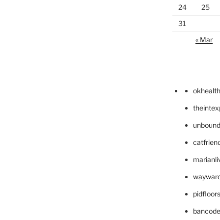
24
25
31
« Mar
okhealt
theinte
unbound
catfrien
marianli
wayward
pidfloo
bancode