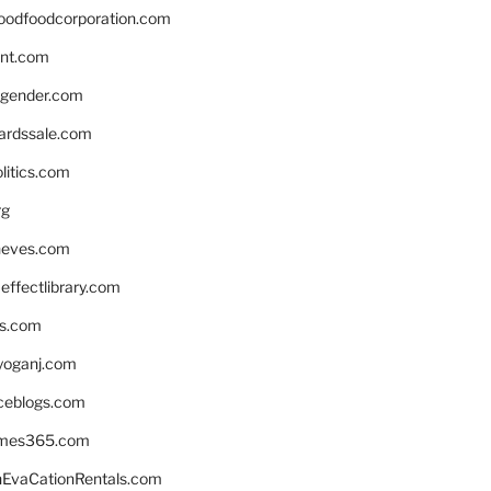
oodfoodcorporation.com
nnt.com
gender.com
ardssale.com
litics.com
rg
neves.com
ffectlibrary.com
ns.com
yoganj.com
rceblogs.com
ames365.com
EvaCationRentals.com