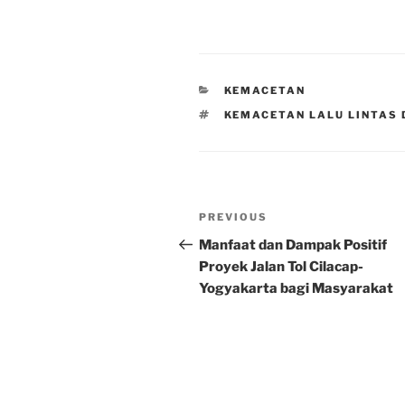
CATEGORIES
KEMACETAN
TAGS
KEMACETAN LALU LINTAS 
Post
Previous
PREVIOUS
navigation
Post
Manfaat dan Dampak Positif
Proyek Jalan Tol Cilacap-
Yogyakarta bagi Masyarakat