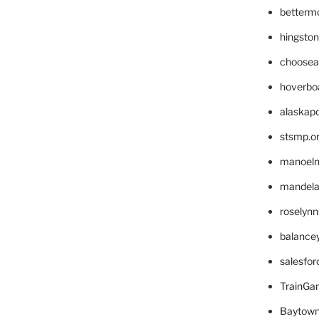
betterm
hingsto
choosea
hoverbo
alaskapo
stsmp.o
manoel
mandelae
roselyn
balance
salesfo
TrainG
Baytown