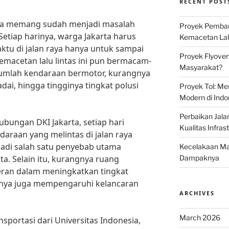
RECENT POST
arta memang sudah menjadi masalah
Proyek Pemban
. Setiap harinya, warga Jakarta harus
Kemacetan Lalu
tu di jalan raya hanya untuk sampai
Proyek Flyover
emacetan lalu lintas ini pun bermacam-
Masyarakat?
 jumlah kendaraan bermotor, kurangnya
dai, hingga tingginya tingkat polusi
Proyek Tol: Me
Modern di Indo
Perbaikan Jala
bungan DKI Jakarta, setiap hari
Kualitas Infras
ndaraan yang melintas di jalan raya
enjadi salah satu penyebab utama
Kecelakaan Mau
ota. Selain itu, kurangnya ruang
Dampaknya
peran dalam meningkatkan tingkat
irnya juga mempengaruhi kelancaran
ARCHIVES
March 2026
nsportasi dari Universitas Indonesia,