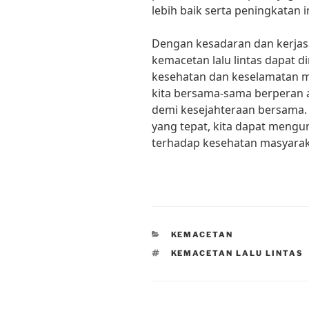
lebih baik serta peningkatan i
Dengan kesadaran dan kerjas
kemacetan lalu lintas dapat d
kesehatan dan keselamatan m
kita bersama-sama berperan a
demi kesejahteraan bersama
yang tepat, kita dapat mengu
terhadap kesehatan masyarak
CATEGORIES
KEMACETAN
TAGS
KEMACETAN LALU LINTAS