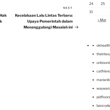
24
25
NEXT
Next
31
Post
 Hak
Kecelakaan Lalu Lintas Terbaru:
« Mar
ak
Upaya Pemerintah dalam
Menanggulangi Masalah ini
okhealt
theinte
unbound
catfrien
marianli
wayward
pidfloo
bancode