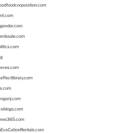
oodfoodcorporation.com
nnt.com
gender.com
ardssale.com
litics.com
rg
neves.com
ffectlibrary.com
ns.com
yoganj.com
rceblogs.com
ames365.com
EvaCationRentals.com