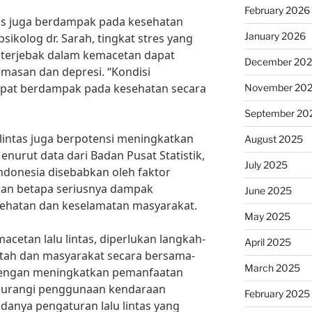
February 2026
ntas juga berdampak pada kesehatan
January 2026
ikolog dr. Sarah, tingkat stres yang
 terjebak dalam kemacetan dapat
December 20
asan dan depresi. “Kondisi
 dapat berdampak pada kesehatan secara
November 20
September 20
 lintas juga berpotensi meningkatkan
August 2025
Menurut data dari Badan Pusat Statistik,
July 2025
 Indonesia disebabkan oleh faktor
kan betapa seriusnya dampak
June 2025
esehatan dan keselamatan masyarakat.
May 2025
cetan lalu lintas, diperlukan langkah-
April 2025
ntah dan masyarakat secara bersama-
March 2025
 dengan meningkatkan pemanfaatan
gurangi penggunaan kendaraan
February 2025
a adanya pengaturan lalu lintas yang