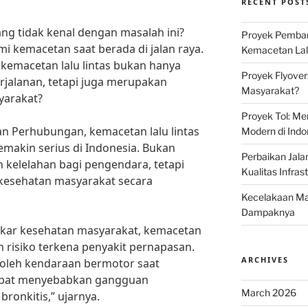
RECENT POST
yang tidak kenal dengan masalah ini?
Proyek Pemban
mi kemacetan saat berada di jalan raya.
Kemacetan Lalu
emacetan lalu lintas bukan hanya
Proyek Flyover
alanan, tetapi juga merupakan
Masyarakat?
yarakat?
Proyek Tol: Me
n Perhubungan, kemacetan lalu lintas
Modern di Indo
emakin serius di Indonesia. Bukan
Perbaikan Jala
kelelahan bagi pengendara, tetapi
Kualitas Infras
 kesehatan masyarakat secara
Kecelakaan Mau
Dampaknya
akar kesehatan masyarakat, kemacetan
n risiko terkena penyakit pernapasan.
ARCHIVES
n oleh kendaraan bermotor saat
apat menyebabkan gangguan
March 2026
ronkitis,” ujarnya.