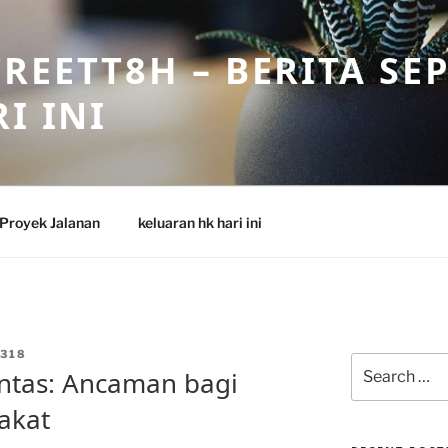
REETT8H – BERITA SE
I INI
Proyek Jalanan
keluaran hk hari ini
318
Search
ntas: Ancaman bagi
for:
akat