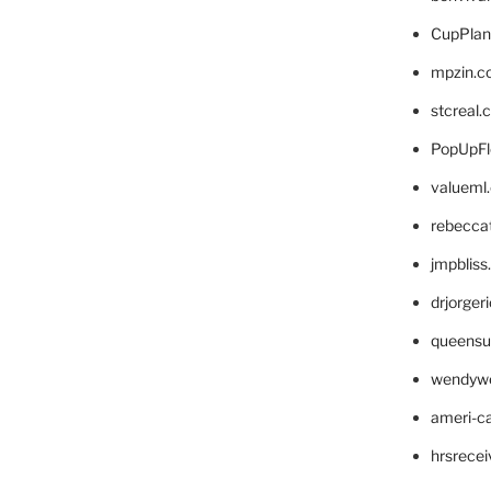
CupPlan
mpzin.c
stcreal.
PopUpFl
valueml
rebecca
jmpblis
drjorger
queensu
wendyw
ameri-
hrsrece