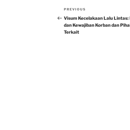
Post
Previous
PREVIOUS
navigation
Post
Visum Kecelakaan Lalu Lintas:
dan Kewajiban Korban dan Pih
Terkait