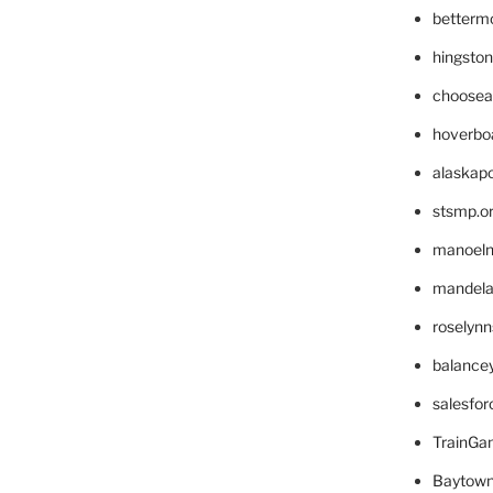
betterm
hingsto
choosea
hoverbo
alaskapo
stsmp.o
manoel
mandelae
roselyn
balance
salesfo
TrainG
Baytown