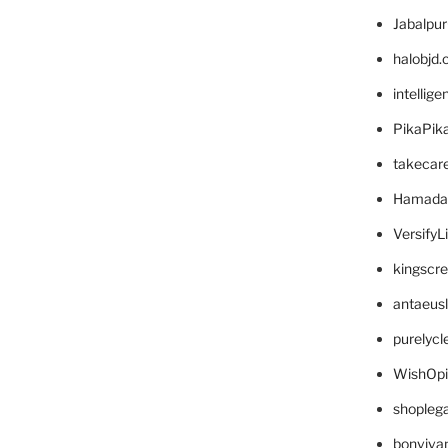
Jabalpu
halobjd
intellig
PikaPik
takecar
Hamada
VersifyL
kingscr
antaeus
purelyc
WishOp
shopleg
bonviva