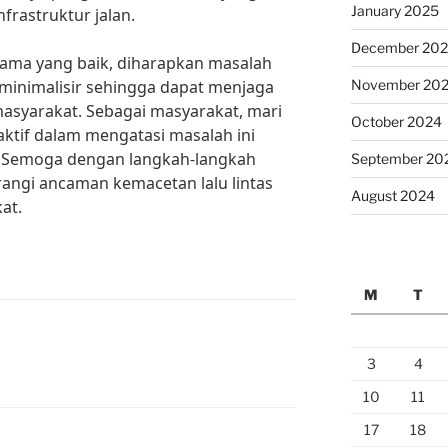
January 2025
nfrastruktur jalan.
December 20
ama yang baik, diharapkan masalah
iminimalisir sehingga dapat menjaga
November 20
asyarakat. Sebagai masyarakat, mari
October 2024
ktif dalam mengatasi masalah ini
. Semoga dengan langkah-langkah
September 20
rangi ancaman kemacetan lalu lintas
August 2024
at.
M
T
3
4
10
11
17
18