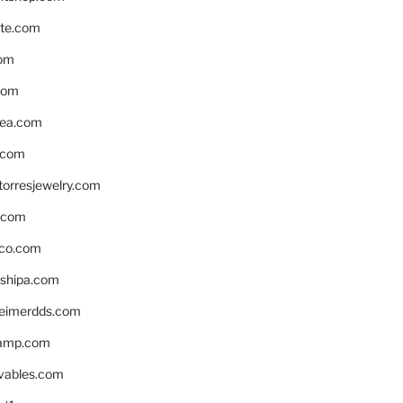
te.com
om
com
ea.com
.com
torresjewelry.com
s.com
ico.com
shipa.com
eimerdds.com
camp.com
ivables.com