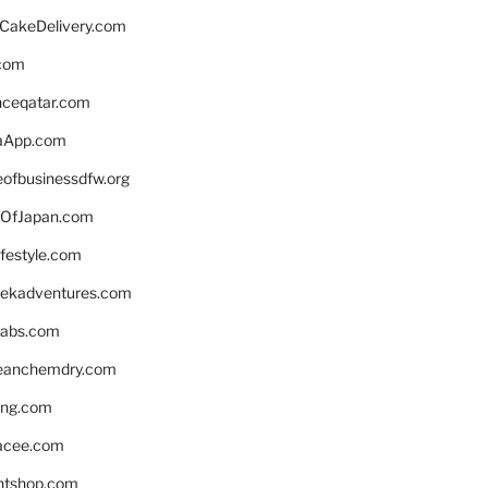
rCakeDelivery.com
.com
enceqatar.com
aApp.com
eofbusinessdfw.org
OfJapan.com
ifestyle.com
eekadventures.com
labs.com
leanchemdry.com
ing.com
acee.com
ntshop.com