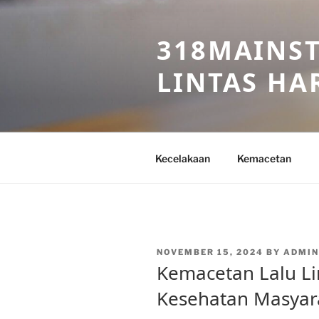
Skip
to
318MAINST
content
LINTAS HAR
Kecelakaan
Kemacetan
POSTED
NOVEMBER 15, 2024
BY
ADMIN
ON
Kemacetan Lalu Li
Kesehatan Masyar