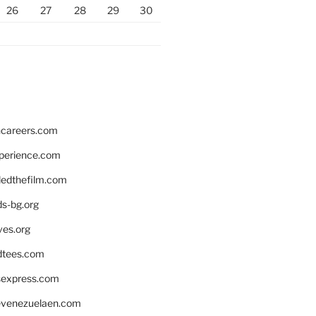
26
27
28
29
30
hcareers.com
xperience.com
edthefilm.com
ds-bg.org
ves.org
tees.com
rsexpress.com
venezuelaen.com