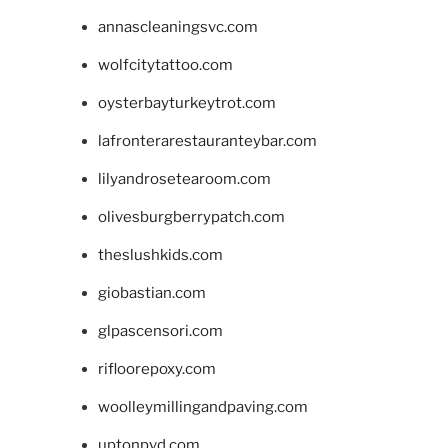
annascleaningsvc.com
wolfcitytattoo.com
oysterbayturkeytrot.com
lafronterarestauranteybar.com
lilyandrosetearoom.com
olivesburgberrypatch.com
theslushkids.com
giobastian.com
glpascensori.com
rifloorepoxy.com
woolleymillingandpaving.com
uptonpvd.com