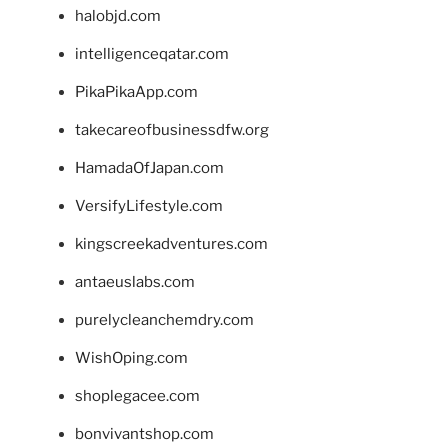
halobjd.com
intelligenceqatar.com
PikaPikaApp.com
takecareofbusinessdfw.org
HamadaOfJapan.com
VersifyLifestyle.com
kingscreekadventures.com
antaeuslabs.com
purelycleanchemdry.com
WishOping.com
shoplegacee.com
bonvivantshop.com