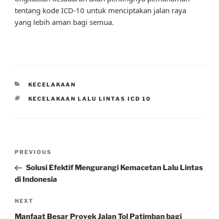
tentang kode ICD-10 untuk menciptakan jalan raya
yang lebih aman bagi semua.
CATEGORIES
KECELAKAAN
TAGS
KECELAKAAN LALU LINTAS ICD 10
Post
Previous
PREVIOUS
navigation
Post
Solusi Efektif Mengurangi Kemacetan Lalu Lintas
di Indonesia
Next
NEXT
Post
Manfaat Besar Proyek Jalan Tol Patimban bagi