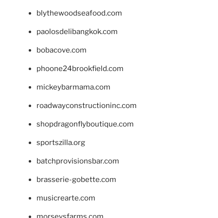
blythewoodseafood.com
paolosdelibangkok.com
bobacove.com
phoone24brookfield.com
mickeybarmama.com
roadwayconstructioninc.com
shopdragonflyboutique.com
sportszilla.org
batchprovisionsbar.com
brasserie-gobette.com
musicrearte.com
morseysfarms.com