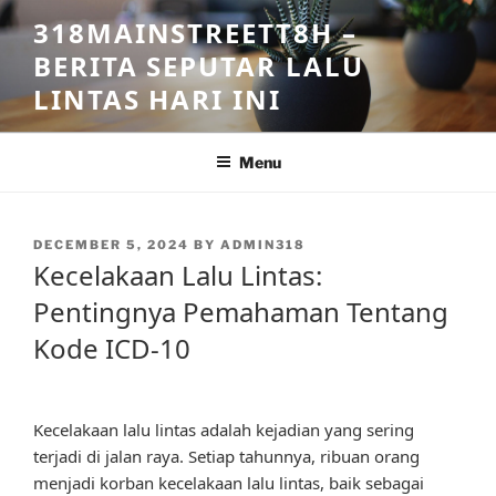
Skip
318MAINSTREETT8H –
to
BERITA SEPUTAR LALU
content
LINTAS HARI INI
Menu
POSTED
DECEMBER 5, 2024
BY
ADMIN318
ON
Kecelakaan Lalu Lintas:
Pentingnya Pemahaman Tentang
Kode ICD-10
Kecelakaan lalu lintas adalah kejadian yang sering
terjadi di jalan raya. Setiap tahunnya, ribuan orang
menjadi korban kecelakaan lalu lintas, baik sebagai