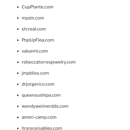
CupPlante.com
mpzin.com
stcreal.com
PopUpFlea.com
valueml.com
rebeccatorresjewelry.com
jmpbliss.com
drjorgerico.com
queensushipa.com
wendyweimerdds.com
ameri-camp.com
hrsreceivables.com