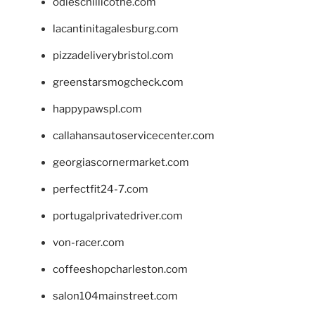
odieschillicothe.com
lacantinitagalesburg.com
pizzadeliverybristol.com
greenstarsmogcheck.com
happypawspl.com
callahansautoservicecenter.com
georgiascornermarket.com
perfectfit24-7.com
portugalprivatedriver.com
von-racer.com
coffeeshopcharleston.com
salon104mainstreet.com