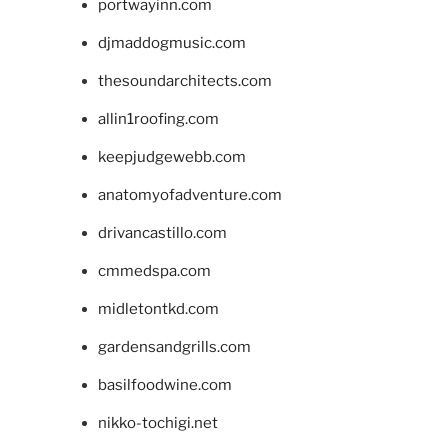
portwayinn.com
djmaddogmusic.com
thesoundarchitects.com
allin1roofing.com
keepjudgewebb.com
anatomyofadventure.com
drivancastillo.com
cmmedspa.com
midletontkd.com
gardensandgrills.com
basilfoodwine.com
nikko-tochigi.net