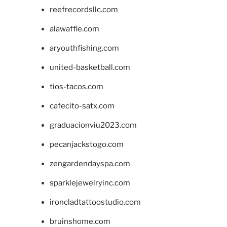
reefrecordsllc.com
alawaffle.com
aryouthfishing.com
united-basketball.com
tios-tacos.com
cafecito-satx.com
graduacionviu2023.com
pecanjackstogo.com
zengardendayspa.com
sparklejewelryinc.com
ironcladtattoostudio.com
bruinshome.com