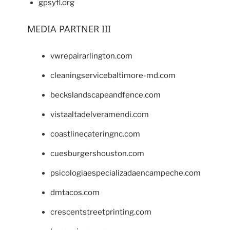
gpsyfl.org
MEDIA PARTNER III
vwrepairarlington.com
cleaningservicebaltimore-md.com
beckslandscapeandfence.com
vistaaltadelveramendi.com
coastlinecateringnc.com
cuesburgershouston.com
psicologiaespecializadaencampeche.com
dmtacos.com
crescentstreetprinting.com