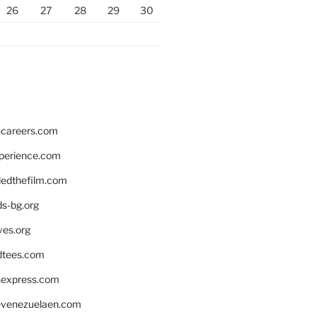
26
27
28
29
30
hcareers.com
xperience.com
edthefilm.com
ds-bg.org
ves.org
tees.com
rsexpress.com
venezuelaen.com