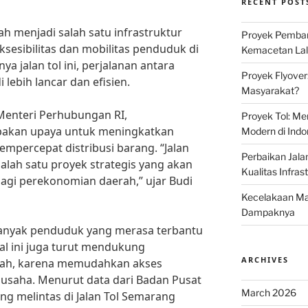
RECENT POST
h menjadi salah satu infrastruktur
Proyek Pemban
sesibilitas dan mobilitas penduduk di
Kemacetan Lalu
a jalan tol ini, perjalanan antara
Proyek Flyover
ebih lancar dan efisien.
Masyarakat?
Menteri Perhubungan RI,
Proyek Tol: Me
pakan upaya untuk meningkatkan
Modern di Indo
empercepat distribusi barang. “Jalan
Perbaikan Jala
lah satu proyek strategis yang akan
Kualitas Infras
agi perekonomian daerah,” ujar Budi
Kecelakaan Mau
Dampaknya
 banyak penduduk yang merasa terbantu
Hal ini juga turut mendukung
ARCHIVES
ah, karena memudahkan akses
u usaha. Menurut data dari Badan Pusat
March 2026
ang melintas di Jalan Tol Semarang