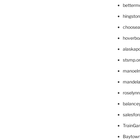
betterm
hingsto
choosea
hoverbo
alaskapo
stsmp.o
manoel
mandelae
roselyn
balance
salesfo
TrainG
Baytown