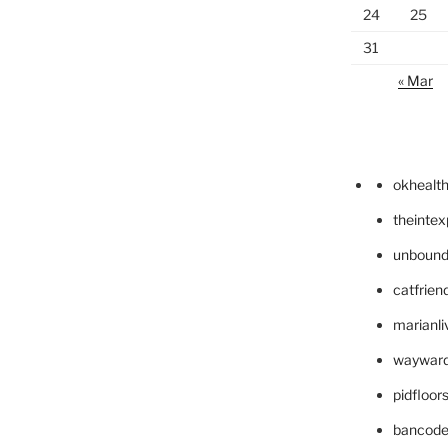
24
25
31
« Mar
okhealt
theinte
unbound
catfrien
marianli
wayward
pidfloo
bancode