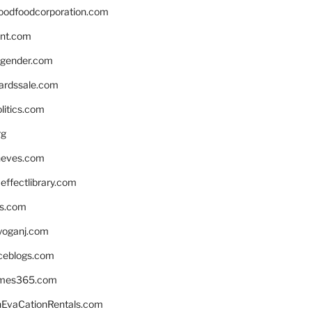
oodfoodcorporation.com
nnt.com
gender.com
ardssale.com
litics.com
rg
neves.com
ffectlibrary.com
ns.com
yoganj.com
rceblogs.com
ames365.com
EvaCationRentals.com