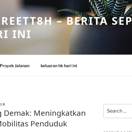
REETT8H – BERITA SE
I INI
Proyek Jalanan
keluaran hk hari ini
18
Search
ng Demak: Meningkatkan
for:
Mobilitas Penduduk