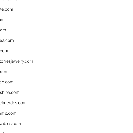
te.com
om
com
ea.com
.com
torresjewelry.com
s.com
ico.com
shipa.com
eimerdds.com
camp.com
ivables.com