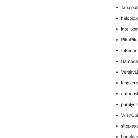
Jabalpu
halobjd
intellig
PikaPik
takecar
Hamada
VersifyL
kingscr
antaeus
purelyc
WishOp
shopleg
bonviva