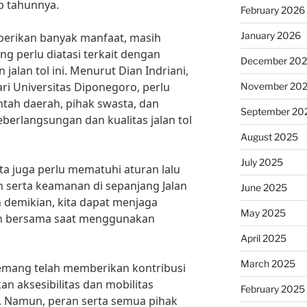
p tahunnya.
February 2026
January 2026
erikan banyak manfaat, masih
g perlu diatasi terkait dengan
December 20
jalan tol ini. Menurut Dian Indriani,
ri Universitas Diponegoro, perlu
November 20
ntah daerah, pihak swasta, dan
September 20
erlangsungan dan kualitas jalan tol
August 2025
July 2025
ita juga perlu mematuhi aturan lalu
n serta keamanan di sepanjang Jalan
June 2025
demikian, kita dapat menjaga
May 2025
n bersama saat menggunakan
April 2025
March 2025
emang telah memberikan kontribusi
n aksesibilitas dan mobilitas
February 2025
. Namun, peran serta semua pihak