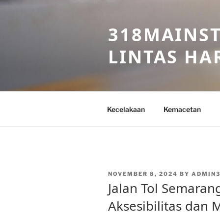
Skip
to
318MAINST
content
LINTAS HAR
Kecelakaan
Kemacetan
POSTED
NOVEMBER 8, 2024
BY
ADMIN3
ON
Jalan Tol Semara
Aksesibilitas dan 