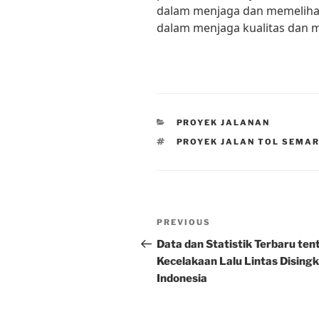
dalam menjaga dan memelihara
dalam menjaga kualitas dan 
CATEGORIES
PROYEK JALANAN
TAGS
PROYEK JALAN TOL SEMA
Post
Previous
PREVIOUS
navigation
Post
Data dan Statistik Terbaru ten
Kecelakaan Lalu Lintas Disingk
Indonesia