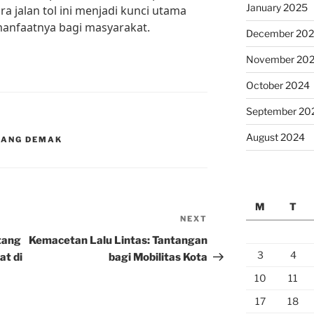
January 2025
 jalan tol ini menjadi kunci utama
manfaatnya bagi masyarakat.
December 20
November 20
October 2024
September 20
August 2024
RANG DEMAK
M
T
NEXT
Next
Post
tang
Kemacetan Lalu Lintas: Tantangan
3
4
at di
bagi Mobilitas Kota
10
11
17
18