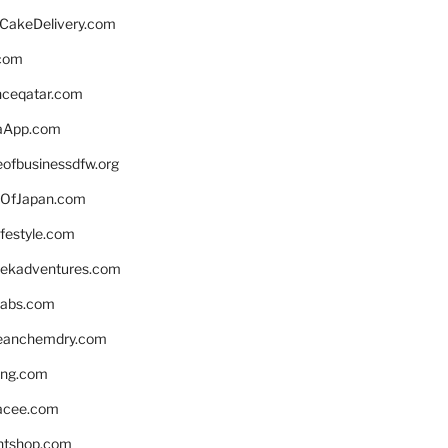
rCakeDelivery.com
.com
enceqatar.com
aApp.com
eofbusinessdfw.org
OfJapan.com
ifestyle.com
eekadventures.com
labs.com
leanchemdry.com
ing.com
acee.com
ntshop.com