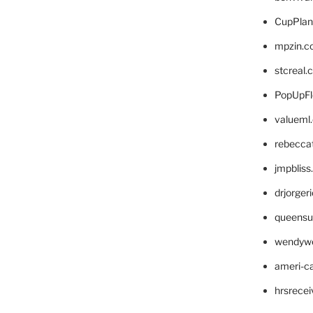
CupPlan
mpzin.c
stcreal.
PopUpFl
valueml
rebecca
jmpblis
drjorger
queensu
wendyw
ameri-
hrsrece