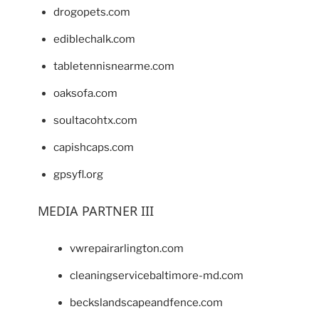
drogopets.com
ediblechalk.com
tabletennisnearme.com
oaksofa.com
soultacohtx.com
capishcaps.com
gpsyfl.org
MEDIA PARTNER III
vwrepairarlington.com
cleaningservicebaltimore-md.com
beckslandscapeandfence.com