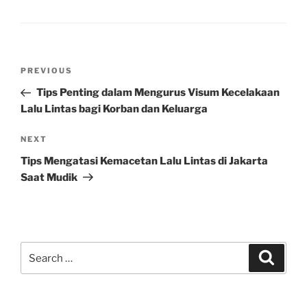
Post
Previous
PREVIOUS
navigation
Post
Tips Penting dalam Mengurus Visum Kecelakaan
Lalu Lintas bagi Korban dan Keluarga
Next
NEXT
Post
Tips Mengatasi Kemacetan Lalu Lintas di Jakarta
Saat Mudik
Search
Search
for: