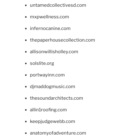
untamedcollectivesd.com
mxpwellness.com
infernocanine.com
thepaperhousecollection.com
allisonwillisholley.com
solslite.org
portwayinn.com
djmaddogmusic.com
thesoundarchitects.com
allin1roofing.com
keepjudgewebb.com
anatomyofadventure.com