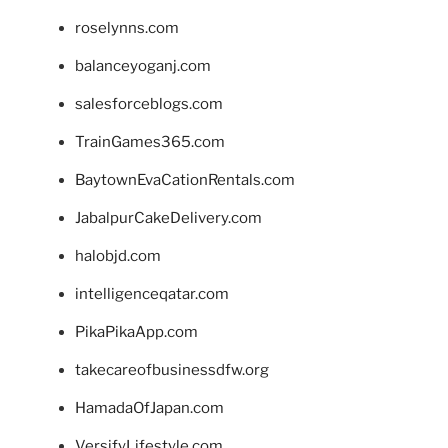
roselynns.com
balanceyoganj.com
salesforceblogs.com
TrainGames365.com
BaytownEvaCationRentals.com
JabalpurCakeDelivery.com
halobjd.com
intelligenceqatar.com
PikaPikaApp.com
takecareofbusinessdfw.org
HamadaOfJapan.com
VersifyLifestyle.com