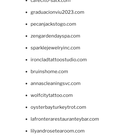
cafecito-satx.com
graduacionviu2023.com
pecanjackstogo.com
zengardendayspa.com
sparklejewelryinc.com
ironcladtattoostudio.com
bruinshome.com
annascleaningsvc.com
wolfcitytattoo.com
oysterbayturkeytrot.com
lafronterarestauranteybar.com
lilyandrosetearoom.com