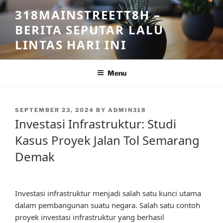
Skip
318MAINSTREETT8H –
to
BERITA SEPUTAR LALU
content
LINTAS HARI INI
Menu
POSTED
SEPTEMBER 23, 2024
BY
ADMIN318
ON
Investasi Infrastruktur: Studi
Kasus Proyek Jalan Tol Semarang
Demak
Investasi infrastruktur menjadi salah satu kunci utama
dalam pembangunan suatu negara. Salah satu contoh
proyek investasi infrastruktur yang berhasil