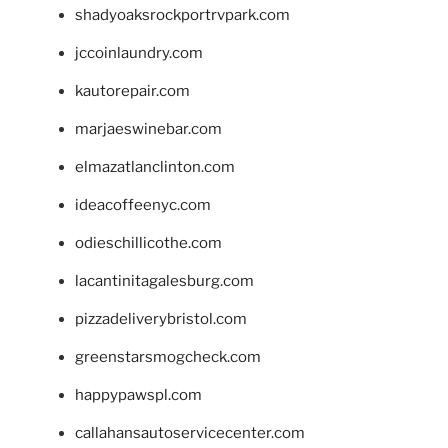
shadyoaksrockportrvpark.com
jccoinlaundry.com
kautorepair.com
marjaeswinebar.com
elmazatlanclinton.com
ideacoffeenyc.com
odieschillicothe.com
lacantinitagalesburg.com
pizzadeliverybristol.com
greenstarsmogcheck.com
happypawspl.com
callahansautoservicecenter.com