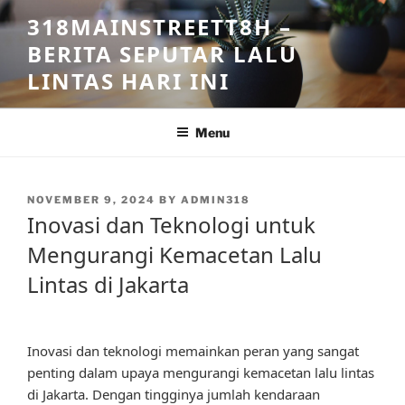
Skip
318MAINSTREETT8H –
to
BERITA SEPUTAR LALU
content
LINTAS HARI INI
Menu
POSTED
NOVEMBER 9, 2024
BY
ADMIN318
ON
Inovasi dan Teknologi untuk
Mengurangi Kemacetan Lalu
Lintas di Jakarta
Inovasi dan teknologi memainkan peran yang sangat
penting dalam upaya mengurangi kemacetan lalu lintas
di Jakarta. Dengan tingginya jumlah kendaraan