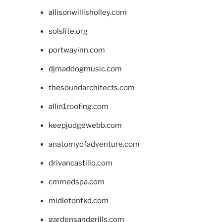
allisonwillisholley.com
solslite.org
portwayinn.com
djmaddogmusic.com
thesoundarchitects.com
allin1roofing.com
keepjudgewebb.com
anatomyofadventure.com
drivancastillo.com
cmmedspa.com
midletontkd.com
gardensandgrills.com