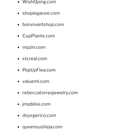
WishOping.com
shoplegacee.com
bonvivantshop.com
CupPlante.com
mpzin.com
stcreal.com
PopUpFlea.com
valueml.com
rebeccatorresjewelry.com
jmpbliss.com
drjorgerico.com
queensushipa.com