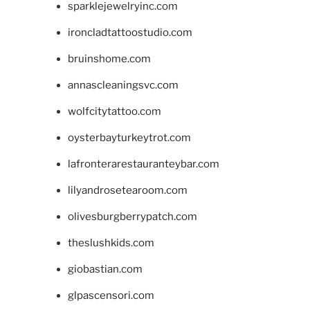
sparklejewelryinc.com
ironcladtattoostudio.com
bruinshome.com
annascleaningsvc.com
wolfcitytattoo.com
oysterbayturkeytrot.com
lafronterarestauranteybar.com
lilyandrosetearoom.com
olivesburgberrypatch.com
theslushkids.com
giobastian.com
glpascensori.com