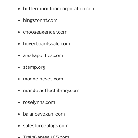
bettermoodfoodcorporation.com
hingstonnt.com
chooseagender.com
hoverboardssale.com
alaskapolitics.com
stsmp.org
manoelneves.com
mandelaeffectlibrary.com
roselynns.com
balanceyoganj.com
salesforceblogs.com
TrainGames365.com