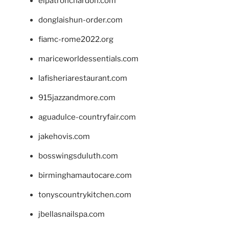
elpatronchardon.com
donglaishun-order.com
fiamc-rome2022.org
mariceworldessentials.com
lafisheriarestaurant.com
915jazzandmore.com
aguadulce-countryfair.com
jakehovis.com
bosswingsduluth.com
birminghamautocare.com
tonyscountrykitchen.com
jbellasnailspa.com