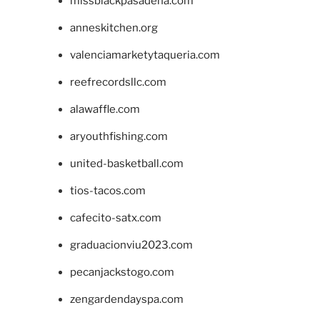
missblackpasadena.com
anneskitchen.org
valenciamarketytaqueria.com
reefrecordsllc.com
alawaffle.com
aryouthfishing.com
united-basketball.com
tios-tacos.com
cafecito-satx.com
graduacionviu2023.com
pecanjackstogo.com
zengardendayspa.com