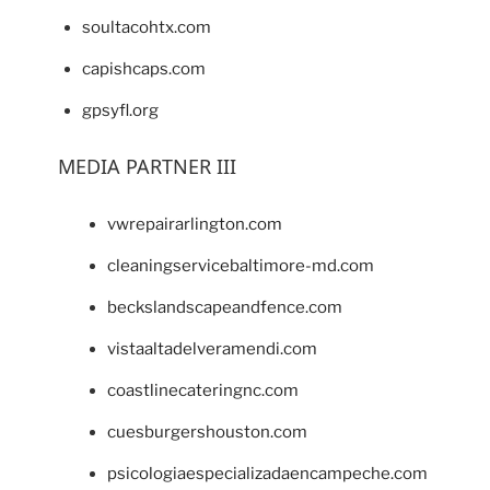
soultacohtx.com
capishcaps.com
gpsyfl.org
MEDIA PARTNER III
vwrepairarlington.com
cleaningservicebaltimore-md.com
beckslandscapeandfence.com
vistaaltadelveramendi.com
coastlinecateringnc.com
cuesburgershouston.com
psicologiaespecializadaencampeche.com