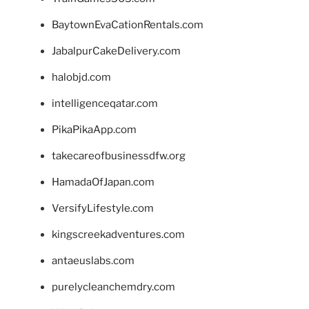
BaytownEvaCationRentals.com
JabalpurCakeDelivery.com
halobjd.com
intelligenceqatar.com
PikaPikaApp.com
takecareofbusinessdfw.org
HamadaOfJapan.com
VersifyLifestyle.com
kingscreekadventures.com
antaeuslabs.com
purelycleanchemdry.com