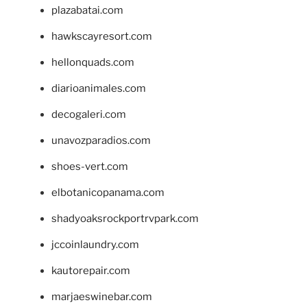
plazabatai.com
hawkscayresort.com
hellonquads.com
diarioanimales.com
decogaleri.com
unavozparadios.com
shoes-vert.com
elbotanicopanama.com
shadyoaksrockportrvpark.com
jccoinlaundry.com
kautorepair.com
marjaeswinebar.com