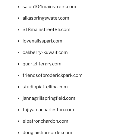
salon104mainstreet.com
alkaspringswater.com
318mainstreet8h.com
lovenailsspari.com
oakberry-kuwait.com
quartzliterary.com
friendsofbroderickpark.com
studiopiattellina.com
jannagrillspringfield.com
fujiyamacharleston.com
elpatronchardon.com
donglaishun-order.com