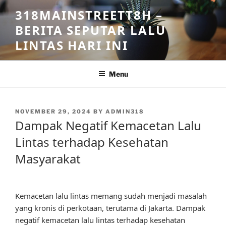
Skip
318MAINSTREETT8H –
to
BERITA SEPUTAR LALU
content
LINTAS HARI INI
Menu
POSTED
NOVEMBER 29, 2024
BY
ADMIN318
ON
Dampak Negatif Kemacetan Lalu
Lintas terhadap Kesehatan
Masyarakat
Kemacetan lalu lintas memang sudah menjadi masalah
yang kronis di perkotaan, terutama di Jakarta. Dampak
negatif kemacetan lalu lintas terhadap kesehatan