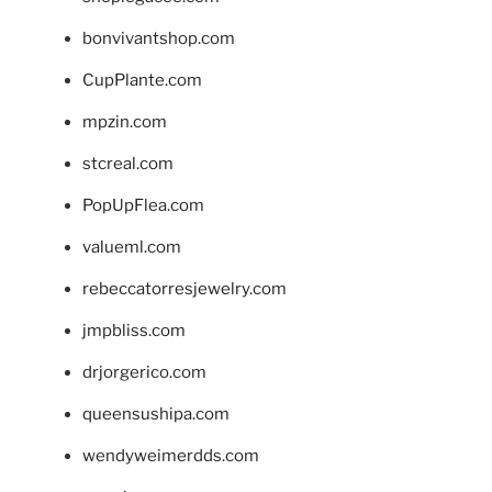
bonvivantshop.com
CupPlante.com
mpzin.com
stcreal.com
PopUpFlea.com
valueml.com
rebeccatorresjewelry.com
jmpbliss.com
drjorgerico.com
queensushipa.com
wendyweimerdds.com