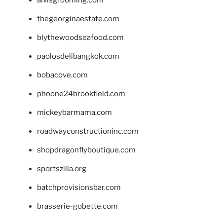
alvisgrooming.com
thegeorginaestate.com
blythewoodseafood.com
paolosdelibangkok.com
bobacove.com
phoone24brookfield.com
mickeybarmama.com
roadwayconstructioninc.com
shopdragonflyboutique.com
sportszilla.org
batchprovisionsbar.com
brasserie-gobette.com