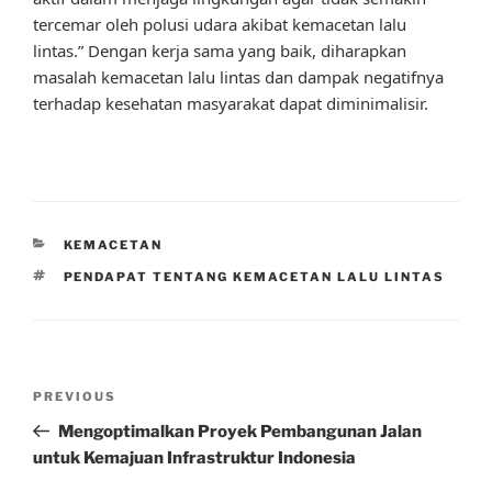
tercemar oleh polusi udara akibat kemacetan lalu
lintas.” Dengan kerja sama yang baik, diharapkan
masalah kemacetan lalu lintas dan dampak negatifnya
terhadap kesehatan masyarakat dapat diminimalisir.
CATEGORIES
KEMACETAN
TAGS
PENDAPAT TENTANG KEMACETAN LALU LINTAS
Post
Previous
PREVIOUS
navigation
Post
Mengoptimalkan Proyek Pembangunan Jalan
untuk Kemajuan Infrastruktur Indonesia