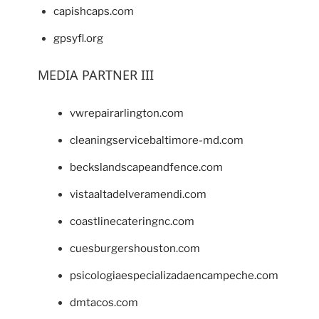
capishcaps.com
gpsyfl.org
MEDIA PARTNER III
vwrepairarlington.com
cleaningservicebaltimore-md.com
beckslandscapeandfence.com
vistaaltadelveramendi.com
coastlinecateringnc.com
cuesburgershouston.com
psicologiaespecializadaencampeche.com
dmtacos.com