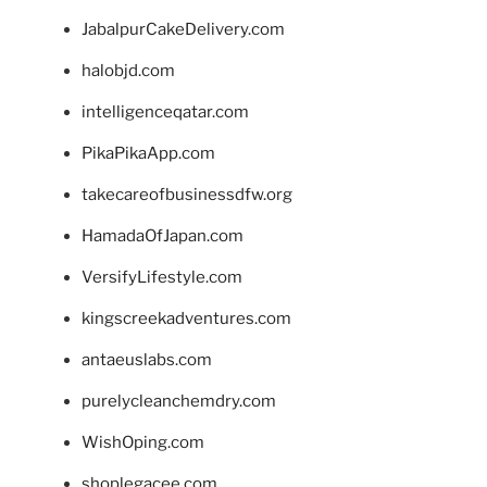
JabalpurCakeDelivery.com
halobjd.com
intelligenceqatar.com
PikaPikaApp.com
takecareofbusinessdfw.org
HamadaOfJapan.com
VersifyLifestyle.com
kingscreekadventures.com
antaeuslabs.com
purelycleanchemdry.com
WishOping.com
shoplegacee.com