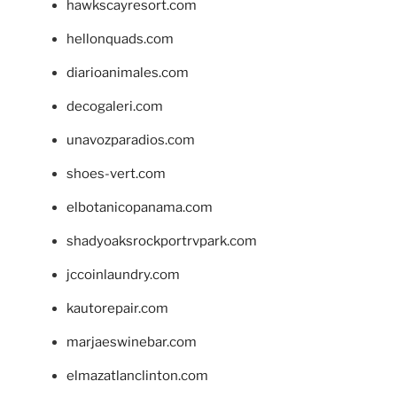
hawkscayresort.com
hellonquads.com
diarioanimales.com
decogaleri.com
unavozparadios.com
shoes-vert.com
elbotanicopanama.com
shadyoaksrockportrvpark.com
jccoinlaundry.com
kautorepair.com
marjaeswinebar.com
elmazatlanclinton.com