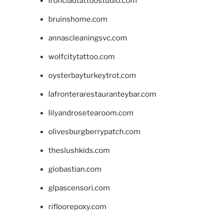
ironcladtattoostudio.com
bruinshome.com
annascleaningsvc.com
wolfcitytattoo.com
oysterbayturkeytrot.com
lafronterarestauranteybar.com
lilyandrosetearoom.com
olivesburgberrypatch.com
theslushkids.com
giobastian.com
glpascensori.com
rifloorepoxy.com