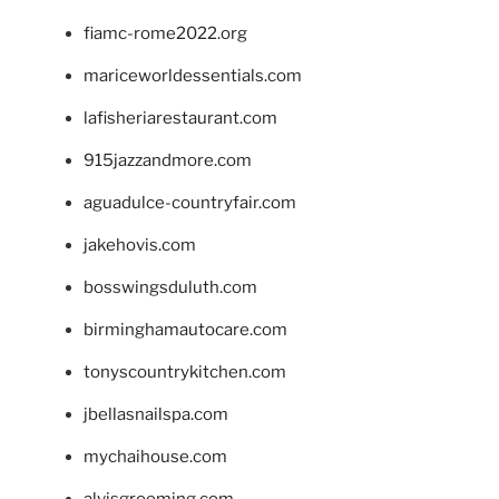
fiamc-rome2022.org
mariceworldessentials.com
lafisheriarestaurant.com
915jazzandmore.com
aguadulce-countryfair.com
jakehovis.com
bosswingsduluth.com
birminghamautocare.com
tonyscountrykitchen.com
jbellasnailspa.com
mychaihouse.com