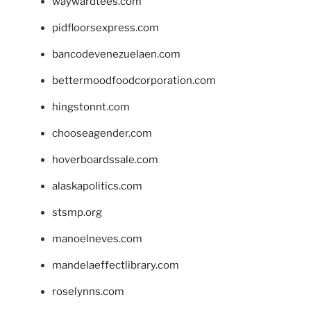
waywardtees.com
pidfloorsexpress.com
bancodevenezuelaen.com
bettermoodfoodcorporation.com
hingstonnt.com
chooseagender.com
hoverboardssale.com
alaskapolitics.com
stsmp.org
manoelneves.com
mandelaeffectlibrary.com
roselynns.com