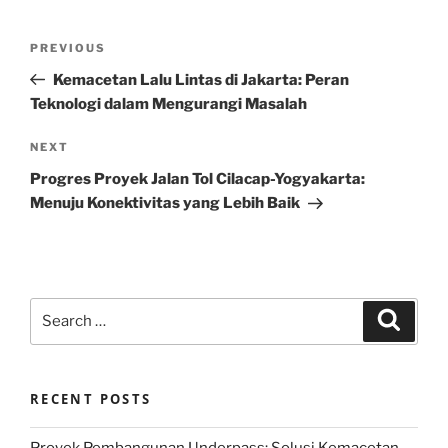
Post
Previous
PREVIOUS
navigation
Post
Kemacetan Lalu Lintas di Jakarta: Peran
Teknologi dalam Mengurangi Masalah
Next
NEXT
Post
Progres Proyek Jalan Tol Cilacap-Yogyakarta:
Menuju Konektivitas yang Lebih Baik
Search
Search
for:
RECENT POSTS
Proyek Pembangunan Underpass: Solusi Kemacetan