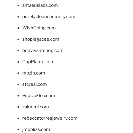
antaeuslabs.com
purelycleanchemdry.com
WishOping.com
shoplegacee.com
bonvivantshop.com
CupPlante.com
mpzin.com
stcreal.com
PopUpFlea.com
valueml.com
rebeccatorresjewelry.com
jmpbliss.com