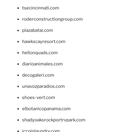
tsecincinnati.com
roderconstructiongroup.com
plazabatai.com
hawkscayresort.com
hellonquads.com
diarioanimales.com
decogaleri.com
unavozparadios.com
shoes-vert.com
elbotanicopanama.com
shadyoaksrockportrvpark.com
jccoinlaundry.com