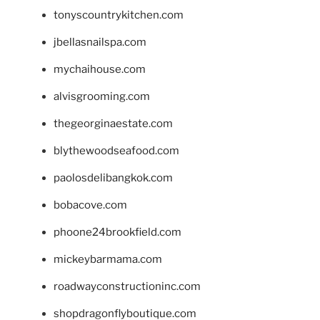
tonyscountrykitchen.com
jbellasnailspa.com
mychaihouse.com
alvisgrooming.com
thegeorginaestate.com
blythewoodseafood.com
paolosdelibangkok.com
bobacove.com
phoone24brookfield.com
mickeybarmama.com
roadwayconstructioninc.com
shopdragonflyboutique.com