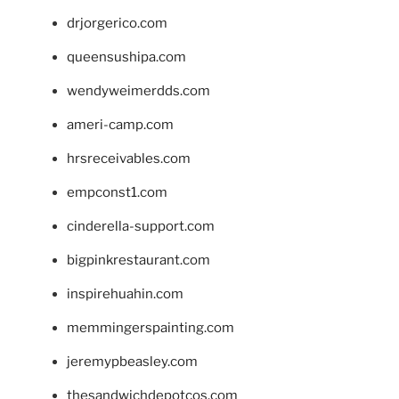
drjorgerico.com
queensushipa.com
wendyweimerdds.com
ameri-camp.com
hrsreceivables.com
empconst1.com
cinderella-support.com
bigpinkrestaurant.com
inspirehuahin.com
memmingerspainting.com
jeremypbeasley.com
thesandwichdepotcos.com