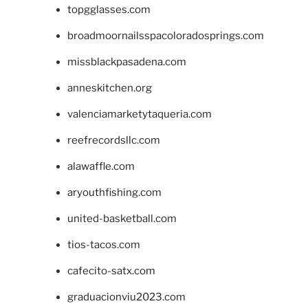
topgglasses.com
broadmoornailsspacoloradosprings.com
missblackpasadena.com
anneskitchen.org
valenciamarketytaqueria.com
reefrecordsllc.com
alawaffle.com
aryouthfishing.com
united-basketball.com
tios-tacos.com
cafecito-satx.com
graduacionviu2023.com