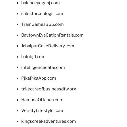
balanceyoganj.com
salesforceblogs.com
TrainGames365.com
BaytownEvaCationRentals.com
JabalpurCakeDelivery.com
halobjd.com
intelligenceqatar.com
PikaPikaApp.com
takecareofbusinessdfw.org
HamadaOfJapan.com
VersifyLifestyle.com
kingscreekadventures.com