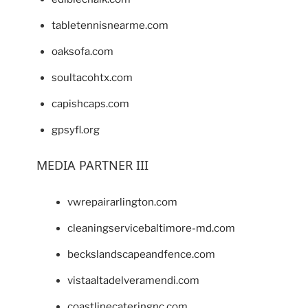
tabletennisnearme.com
oaksofa.com
soultacohtx.com
capishcaps.com
gpsyfl.org
MEDIA PARTNER III
vwrepairarlington.com
cleaningservicebaltimore-md.com
beckslandscapeandfence.com
vistaaltadelveramendi.com
coastlinecateringnc.com