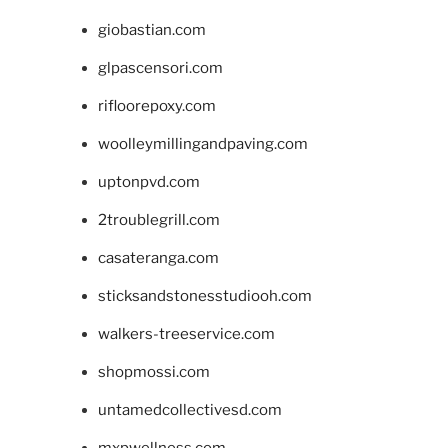
giobastian.com
glpascensori.com
rifloorepoxy.com
woolleymillingandpaving.com
uptonpvd.com
2troublegrill.com
casateranga.com
sticksandstonesstudiooh.com
walkers-treeservice.com
shopmossi.com
untamedcollectivesd.com
mxpwellness.com