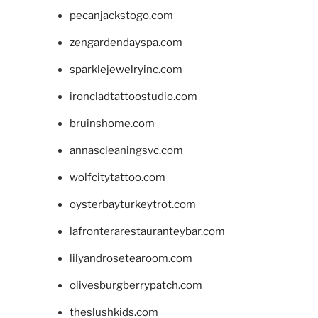
pecanjackstogo.com
zengardendayspa.com
sparklejewelryinc.com
ironcladtattoostudio.com
bruinshome.com
annascleaningsvc.com
wolfcitytattoo.com
oysterbayturkeytrot.com
lafronterarestauranteybar.com
lilyandrosetearoom.com
olivesburgberrypatch.com
theslushkids.com