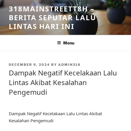
Skip
318MAINSTREETT8H –
to
BERITA SEPUTAR LALU
content
LINTAS HARI INI
Menu
POSTED
DECEMBER 9, 2024
BY
ADMIN318
ON
Dampak Negatif Kecelakaan Lalu
Lintas Akibat Kesalahan
Pengemudi
Dampak Negatif Kecelakaan Lalu Lintas Akibat
Kesalahan Pengemudi