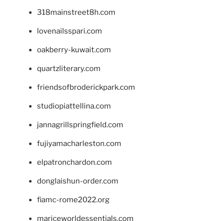
318mainstreet8h.com
lovenailsspari.com
oakberry-kuwait.com
quartzliterary.com
friendsofbroderickpark.com
studiopiattellina.com
jannagrillspringfield.com
fujiyamacharleston.com
elpatronchardon.com
donglaishun-order.com
fiamc-rome2022.org
mariceworldessentials.com