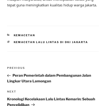
tepat guna meningkatkan kualitas hidup warga Jakarta.
CATEGORIES
KEMACETAN
TAGS
KEMACETAN LALU LINTAS DI DKI JAKARTA
Post
Previous
PREVIOUS
navigation
Post
Peran Pemerintah dalam Pembangunan Jalan
Lingkar Utara Lamongan
Next
NEXT
Post
Kronologi Kecelakaan Lalu Lintas Kemarin: Sebuah
Penyelidikan