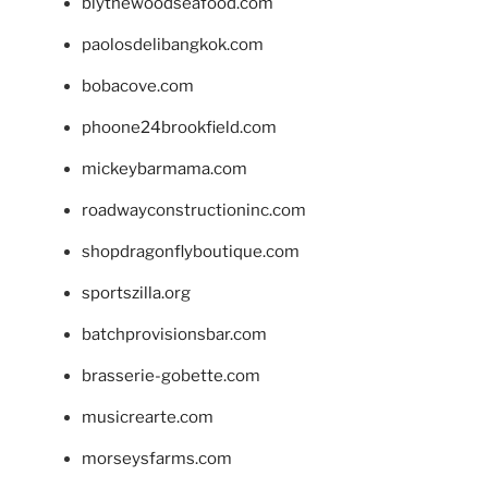
blythewoodseafood.com
paolosdelibangkok.com
bobacove.com
phoone24brookfield.com
mickeybarmama.com
roadwayconstructioninc.com
shopdragonflyboutique.com
sportszilla.org
batchprovisionsbar.com
brasserie-gobette.com
musicrearte.com
morseysfarms.com