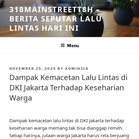
Skip
318MAINSTREETT8H –
to
BERITA SEPUTAR LALU
content
LINTAS HARI INI
Menu
POSTED
NOVEMBER 25, 2024
BY
ADMIN318
ON
Dampak Kemacetan Lalu Lintas di
DKI Jakarta Terhadap Keseharian
Warga
Dampak kemacetan lalu lintas di DKI Jakarta terhadap
keseharian warga memang tak bisa dianggap remeh.
Setiap harinya, jutaan warga Jakarta harus rela berjuang