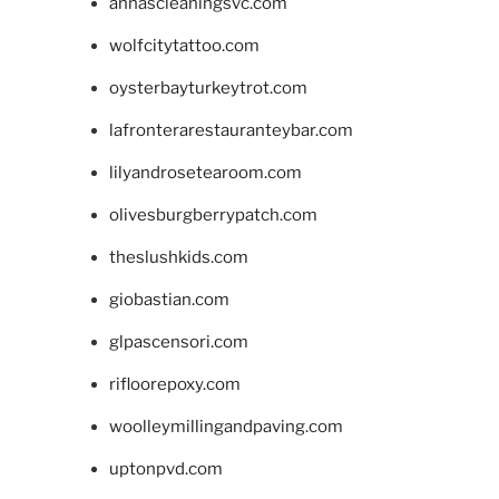
annascleaningsvc.com
wolfcitytattoo.com
oysterbayturkeytrot.com
lafronterarestauranteybar.com
lilyandrosetearoom.com
olivesburgberrypatch.com
theslushkids.com
giobastian.com
glpascensori.com
rifloorepoxy.com
woolleymillingandpaving.com
uptonpvd.com