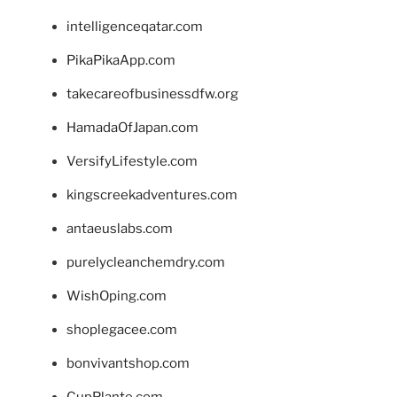
intelligenceqatar.com
PikaPikaApp.com
takecareofbusinessdfw.org
HamadaOfJapan.com
VersifyLifestyle.com
kingscreekadventures.com
antaeuslabs.com
purelycleanchemdry.com
WishOping.com
shoplegacee.com
bonvivantshop.com
CupPlante.com