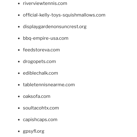
riverviewtennis.com
official-kelly-toys-squishmallows.com
displaygardenonsuncrest.org
bbq-empire-usa.com
feedstoreva.com
drogopets.com
ediblechalk.com
tabletennisnearme.com
oaksofa.com
soultacohtx.com
capishcaps.com
gpsyfl.org