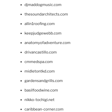
djmaddogmusic.com
thesoundarchitects.com
allin1roofing.com
keepjudgewebb.com
anatomyofadventure.com
drivancastillo.com
cmmedspa.com
midletontkd.com
gardensandgrills.com
basilfoodwine.com
nikko-tochigi.net
caribbean-corner.com