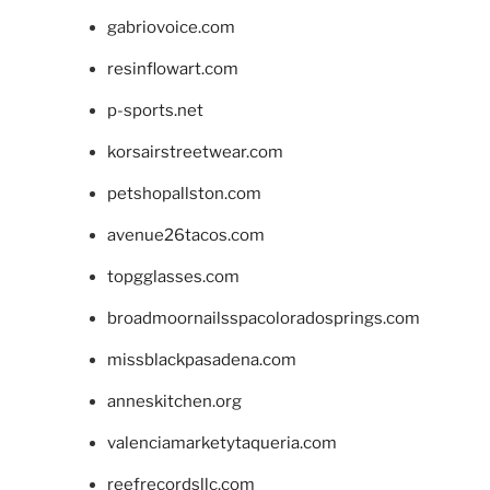
gabriovoice.com
resinflowart.com
p-sports.net
korsairstreetwear.com
petshopallston.com
avenue26tacos.com
topgglasses.com
broadmoornailsspacoloradosprings.com
missblackpasadena.com
anneskitchen.org
valenciamarketytaqueria.com
reefrecordsllc.com