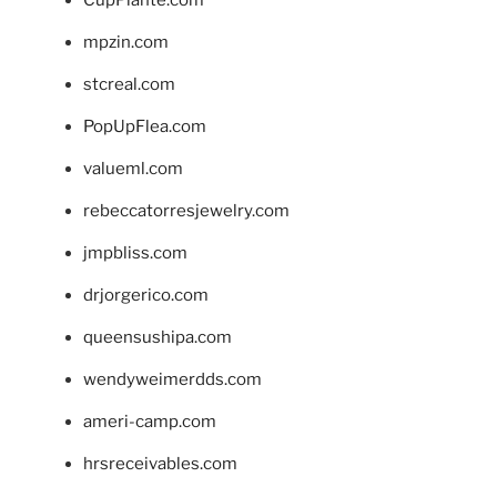
mpzin.com
stcreal.com
PopUpFlea.com
valueml.com
rebeccatorresjewelry.com
jmpbliss.com
drjorgerico.com
queensushipa.com
wendyweimerdds.com
ameri-camp.com
hrsreceivables.com