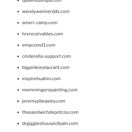
queensushipa.com
wendyweimerdds.com
ameri-camp.com
hrsreceivables.com
empconst1.com
cinderella-support.com
bigpinkrestaurant.com
inspirehuahin.com
memmingerspainting.com
jeremypbeasley.com
thesandwichdepotcos.com
drgiggleshouseofpain.com