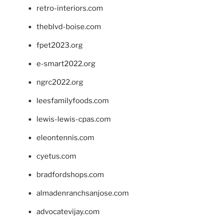
retro-interiors.com
theblvd-boise.com
fpet2023.org
e-smart2022.org
ngrc2022.org
leesfamilyfoods.com
lewis-lewis-cpas.com
eleontennis.com
cyetus.com
bradfordshops.com
almadenranchsanjose.com
advocatevijay.com