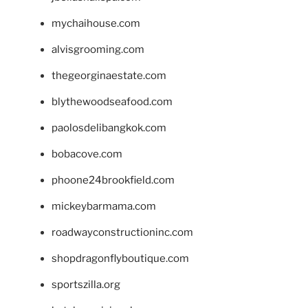
mychaihouse.com
alvisgrooming.com
thegeorginaestate.com
blythewoodseafood.com
paolosdelibangkok.com
bobacove.com
phoone24brookfield.com
mickeybarmama.com
roadwayconstructioninc.com
shopdragonflyboutique.com
sportszilla.org