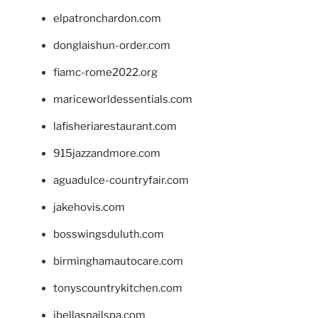
elpatronchardon.com
donglaishun-order.com
fiamc-rome2022.org
mariceworldessentials.com
lafisheriarestaurant.com
915jazzandmore.com
aguadulce-countryfair.com
jakehovis.com
bosswingsduluth.com
birminghamautocare.com
tonyscountrykitchen.com
jbellasnailspa.com