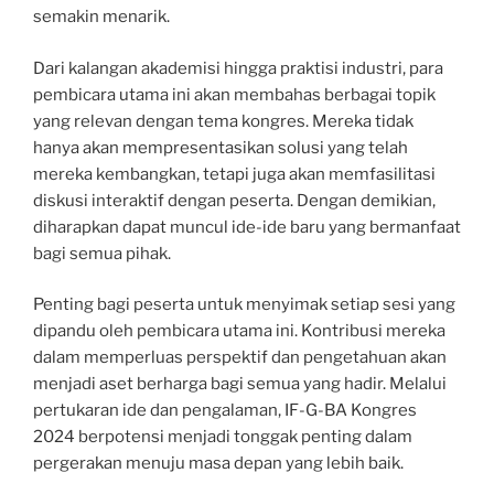
semakin menarik.
Dari kalangan akademisi hingga praktisi industri, para
pembicara utama ini akan membahas berbagai topik
yang relevan dengan tema kongres. Mereka tidak
hanya akan mempresentasikan solusi yang telah
mereka kembangkan, tetapi juga akan memfasilitasi
diskusi interaktif dengan peserta. Dengan demikian,
diharapkan dapat muncul ide-ide baru yang bermanfaat
bagi semua pihak.
Penting bagi peserta untuk menyimak setiap sesi yang
dipandu oleh pembicara utama ini. Kontribusi mereka
dalam memperluas perspektif dan pengetahuan akan
menjadi aset berharga bagi semua yang hadir. Melalui
pertukaran ide dan pengalaman, IF-G-BA Kongres
2024 berpotensi menjadi tonggak penting dalam
pergerakan menuju masa depan yang lebih baik.