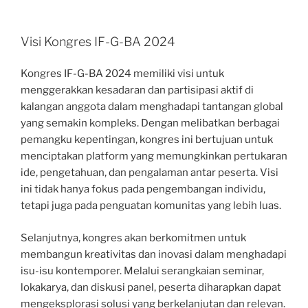
Visi Kongres IF-G-BA 2024
Kongres IF-G-BA 2024 memiliki visi untuk
menggerakkan kesadaran dan partisipasi aktif di
kalangan anggota dalam menghadapi tantangan global
yang semakin kompleks. Dengan melibatkan berbagai
pemangku kepentingan, kongres ini bertujuan untuk
menciptakan platform yang memungkinkan pertukaran
ide, pengetahuan, dan pengalaman antar peserta. Visi
ini tidak hanya fokus pada pengembangan individu,
tetapi juga pada penguatan komunitas yang lebih luas.
Selanjutnya, kongres akan berkomitmen untuk
membangun kreativitas dan inovasi dalam menghadapi
isu-isu kontemporer. Melalui serangkaian seminar,
lokakarya, dan diskusi panel, peserta diharapkan dapat
mengeksplorasi solusi yang berkelanjutan dan relevan.