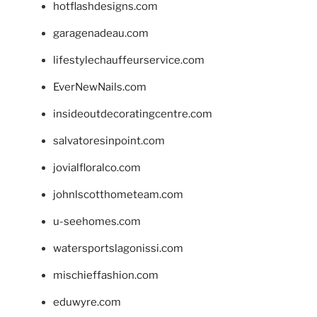
hotflashdesigns.com
garagenadeau.com
lifestylechauffeurservice.com
EverNewNails.com
insideoutdecoratingcentre.com
salvatoresinpoint.com
jovialfloralco.com
johnlscotthometeam.com
u-seehomes.com
watersportslagonissi.com
mischieffashion.com
eduwyre.com