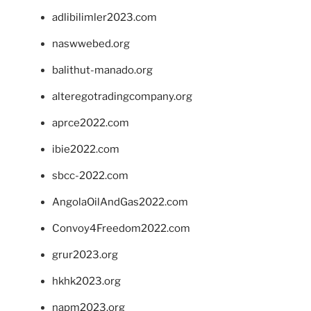
adlibilimler2023.com
naswwebed.org
balithut-manado.org
alteregotradingcompany.org
aprce2022.com
ibie2022.com
sbcc-2022.com
AngolaOilAndGas2022.com
Convoy4Freedom2022.com
grur2023.org
hkhk2023.org
napm2023.org