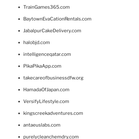
TrainGames365.com
BaytownEvaCationRentals.com
JabalpurCakeDelivery.com
halobjd.com
intelligenceqatar.com
PikaPikaApp.com
takecareofbusinessdfw.org
HamadaOfJapan.com
VersifyLifestyle.com
kingscreekadventures.com
antaeuslabs.com
purelycleanchemdry.com