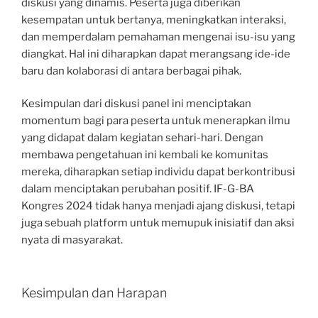
diskusi yang dinamis. Peserta juga diberikan
kesempatan untuk bertanya, meningkatkan interaksi,
dan memperdalam pemahaman mengenai isu-isu yang
diangkat. Hal ini diharapkan dapat merangsang ide-ide
baru dan kolaborasi di antara berbagai pihak.
Kesimpulan dari diskusi panel ini menciptakan
momentum bagi para peserta untuk menerapkan ilmu
yang didapat dalam kegiatan sehari-hari. Dengan
membawa pengetahuan ini kembali ke komunitas
mereka, diharapkan setiap individu dapat berkontribusi
dalam menciptakan perubahan positif. IF-G-BA
Kongres 2024 tidak hanya menjadi ajang diskusi, tetapi
juga sebuah platform untuk memupuk inisiatif dan aksi
nyata di masyarakat.
Kesimpulan dan Harapan