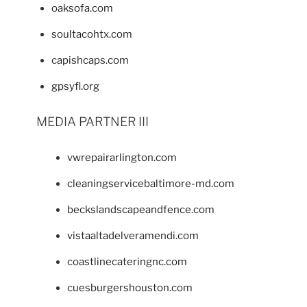
oaksofa.com
soultacohtx.com
capishcaps.com
gpsyfl.org
MEDIA PARTNER III
vwrepairarlington.com
cleaningservicebaltimore-md.com
beckslandscapeandfence.com
vistaaltadelveramendi.com
coastlinecateringnc.com
cuesburgershouston.com