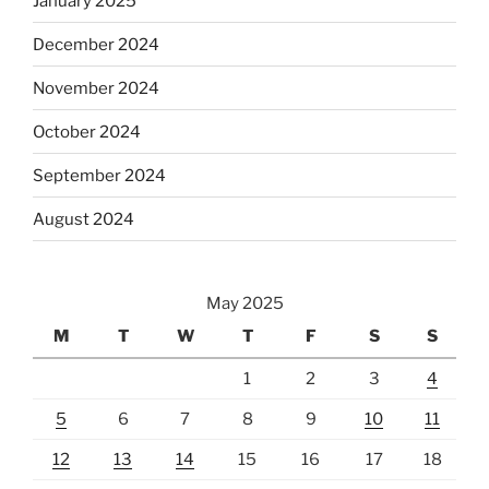
January 2025
December 2024
November 2024
October 2024
September 2024
August 2024
May 2025
M
T
W
T
F
S
S
1
2
3
4
5
6
7
8
9
10
11
12
13
14
15
16
17
18