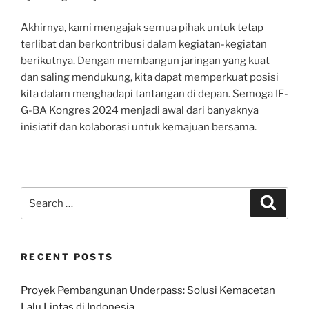
Akhirnya, kami mengajak semua pihak untuk tetap
terlibat dan berkontribusi dalam kegiatan-kegiatan
berikutnya. Dengan membangun jaringan yang kuat
dan saling mendukung, kita dapat memperkuat posisi
kita dalam menghadapi tantangan di depan. Semoga IF-
G-BA Kongres 2024 menjadi awal dari banyaknya
inisiatif dan kolaborasi untuk kemajuan bersama.
Search
Search
for:
RECENT POSTS
Proyek Pembangunan Underpass: Solusi Kemacetan
Lalu Lintas di Indonesia