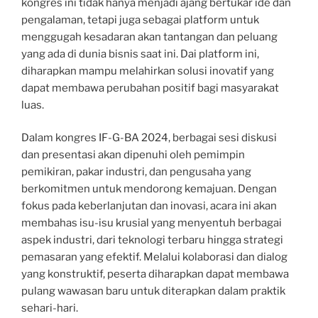
kongres ini tidak hanya menjadi ajang bertukar ide dan
pengalaman, tetapi juga sebagai platform untuk
menggugah kesadaran akan tantangan dan peluang
yang ada di dunia bisnis saat ini. Dai platform ini,
diharapkan mampu melahirkan solusi inovatif yang
dapat membawa perubahan positif bagi masyarakat
luas.
Dalam kongres IF-G-BA 2024, berbagai sesi diskusi
dan presentasi akan dipenuhi oleh pemimpin
pemikiran, pakar industri, dan pengusaha yang
berkomitmen untuk mendorong kemajuan. Dengan
fokus pada keberlanjutan dan inovasi, acara ini akan
membahas isu-isu krusial yang menyentuh berbagai
aspek industri, dari teknologi terbaru hingga strategi
pemasaran yang efektif. Melalui kolaborasi dan dialog
yang konstruktif, peserta diharapkan dapat membawa
pulang wawasan baru untuk diterapkan dalam praktik
sehari-hari.