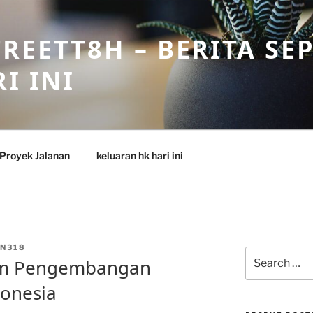
REETT8H – BERITA SE
I INI
Proyek Jalanan
keluaran hk hari ini
N318
Search
lam Pengembangan
for:
donesia