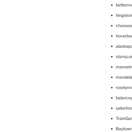
betterm
hingsto
choosea
hoverbo
alaskapo
stsmp.o
manoel
mandelae
roselyn
balance
salesfo
TrainG
Baytown