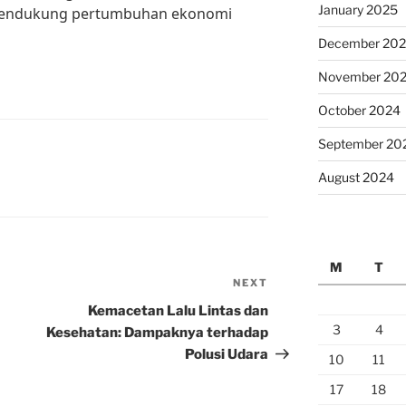
January 2025
 mendukung pertumbuhan ekonomi
December 20
November 20
October 2024
September 20
August 2024
M
T
NEXT
Next
Post
Kemacetan Lalu Lintas dan
3
4
Kesehatan: Dampaknya terhadap
Polusi Udara
10
11
17
18