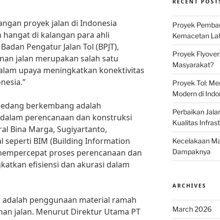
RECENT POST
ngan proyek jalan di Indonesia
Proyek Pemban
hangat di kalangan para ahli
Kemacetan Lalu
Badan Pengatur Jalan Tol (BPJT),
Proyek Flyover
nan jalan merupakan salah satu
Masyarakat?
dalam upaya meningkatkan konektivitas
nesia.”
Proyek Tol: Me
Modern di Indo
g sedang berkembang adalah
Perbaikan Jala
l dalam perencanaan dan konstruksi
Kualitas Infras
ral Bina Marga, Sugiyartanto,
l seperti BIM (Building Information
Kecelakaan Mau
empercepat proses perencanaan dan
Dampaknya
gkatkan efisiensi dan akurasi dalam
ARCHIVES
nya adalah penggunaan material ramah
March 2026
n jalan. Menurut Direktur Utama PT