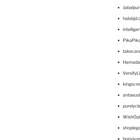
Jabalpu
halobjd
intellig
PikaPik
takecar
Hamada
VersifyL
kingscr
antaeus
purelyc
WishOp
shopleg
bonviva