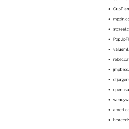
CupPlan
mpzin.c
stcreal.
PopUpFl
valueml
rebecca
jmpblis
drjorger
queensu
wendyw
ameri-
hrsrece