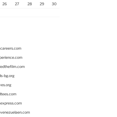
26
27
28
29
30
hcareers.com
xperience.com
edthefilm.com
ds-bg.org
ves.org
tees.com
rsexpress.com
venezuelaen.com