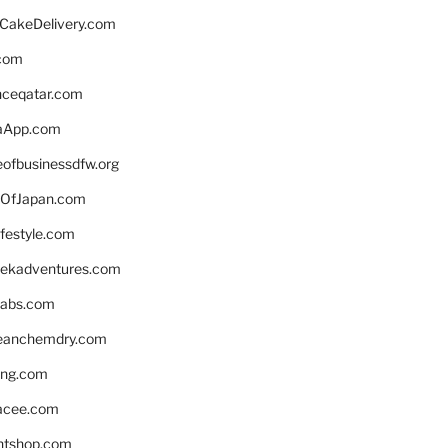
rCakeDelivery.com
.com
enceqatar.com
aApp.com
eofbusinessdfw.org
OfJapan.com
ifestyle.com
eekadventures.com
labs.com
leanchemdry.com
ing.com
acee.com
ntshop.com