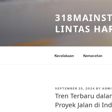
Skip
to
318MAINST
content
LINTAS HAR
Kecelakaan
Kemacetan
POSTED
SEPTEMBER 25, 2024
BY
ADMI
ON
Tren Terbaru da
Proyek Jalan di In