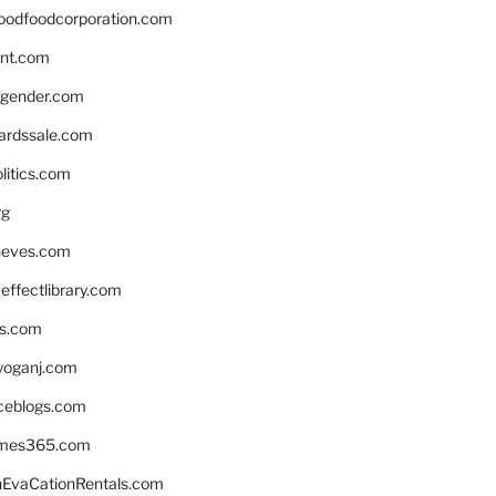
oodfoodcorporation.com
nnt.com
gender.com
ardssale.com
litics.com
rg
neves.com
ffectlibrary.com
ns.com
yoganj.com
rceblogs.com
ames365.com
EvaCationRentals.com