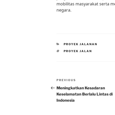
mobilitas masyarakat serta
negara.
CATEGORIES
PROYEK JALANAN
TAGS
PROYEK JALAN
Post
Previous
PREVIOUS
navigation
Post
Meningkatkan Kesadaran
Keselamatan Berlalu Lintas di
Indonesia