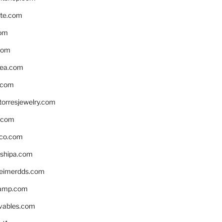
te.com
om
com
ea.com
.com
torresjewelry.com
s.com
ico.com
shipa.com
eimerdds.com
camp.com
ivables.com