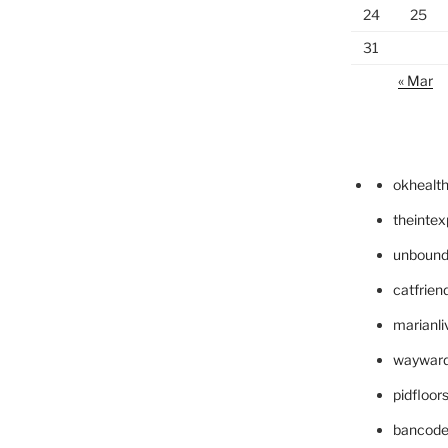
24
25
31
« Mar
okhealt
theinte
unbound
catfrien
marianli
wayward
pidfloo
bancode