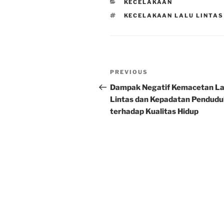
CATEGORIES
KECELAKAAN
TAGS
KECELAKAAN LALU LINTAS 
Post
Previous
PREVIOUS
navigation
Post
Dampak Negatif Kemacetan La
Lintas dan Kepadatan Pendudu
terhadap Kualitas Hidup