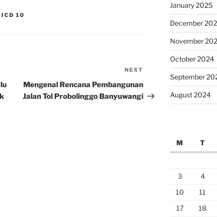
January 2025
ICD 10
December 20
November 20
October 2024
NEXT
Next
September 20
Post
lu
Mengenal Rencana Pembangunan
August 2024
k
Jalan Tol Probolinggo Banyuwangi
M
T
3
4
10
11
17
18