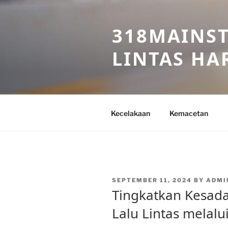
Skip
to
318MAINST
content
LINTAS HAR
Kecelakaan
Kemacetan
POSTED
SEPTEMBER 11, 2024
BY
ADMI
ON
Tingkatkan Kesad
Lalu Lintas melalu