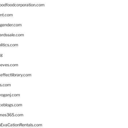
oodfoodcorporation.com
nnt.com
gender.com
ardssale.com
litics.com
rg
neves.com
ffectlibrary.com
ns.com
yoganj.com
rceblogs.com
ames365.com
EvaCationRentals.com