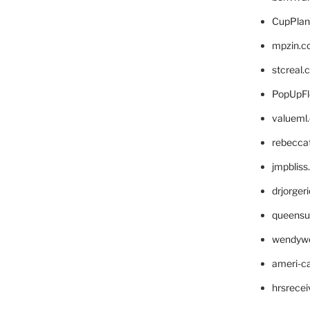
CupPlan
mpzin.c
stcreal.
PopUpFl
valueml
rebecca
jmpblis
drjorger
queensu
wendyw
ameri-
hrsrece