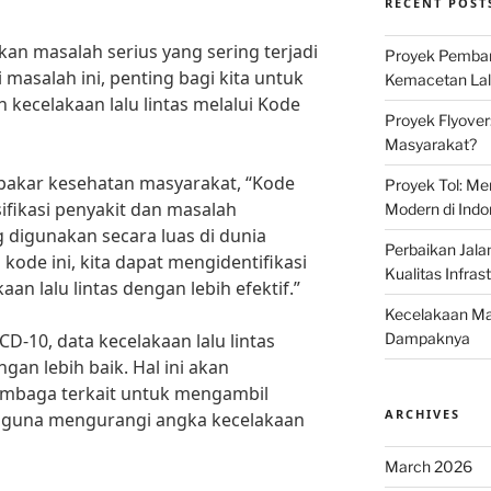
RECENT POST
kan masalah serius yang sering terjadi
Proyek Pemban
 masalah ini, penting bagi kita untuk
Kemacetan Lalu
kecelakaan lalu lintas melalui Kode
Proyek Flyover
Masyarakat?
pakar kesehatan masyarakat, “Kode
Proyek Tol: Me
ifikasi penyakit dan masalah
Modern di Indo
g digunakan secara luas di dunia
Perbaikan Jala
de ini, kita dapat mengidentifikasi
Kualitas Infras
an lalu lintas dengan lebih efektif.”
Kecelakaan Mau
10, data kecelakaan lalu lintas
Dampaknya
ngan lebih baik. Hal ini akan
mbaga terkait untuk mengambil
ARCHIVES
at guna mengurangi angka kecelakaan
March 2026