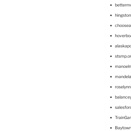
betterm
hingsto
choosea
hoverbo
alaskapo
stsmp.o
manoel
mandelae
roselyn
balance
salesfo
TrainG
Baytown