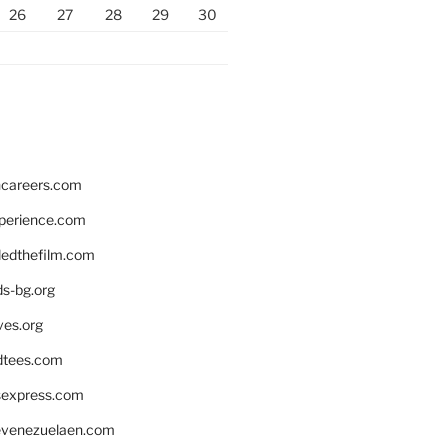
26
27
28
29
30
hcareers.com
xperience.com
edthefilm.com
ds-bg.org
ves.org
tees.com
rsexpress.com
venezuelaen.com