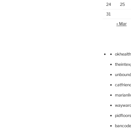
24
25
31
« Mar
okhealt
theinte
unbound
catfrien
marianli
wayward
pidfloo
bancode