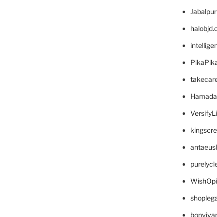
Jabalpu
halobjd
intellig
PikaPik
takecar
Hamada
VersifyL
kingscr
antaeus
purelyc
WishOp
shopleg
bonviva