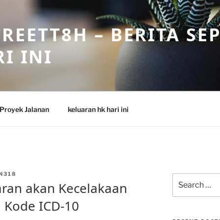
REETT8H – BERITA SE
I INI
Proyek Jalanan
keluaran hk hari ini
N318
Search
aran akan Kecelakaan
for:
i Kode ICD-10