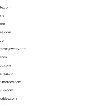
te.com
om
com
ea.com
.com
torresjewelry.com
s.com
ico.com
shipa.com
eimerdds.com
camp.com
ivables.com