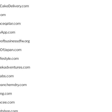
rCakeDelivery.com
.com
enceqatar.com
aApp.com
eofbusinessdfw.org
OfJapan.com
ifestyle.com
eekadventures.com
labs.com
leanchemdry.com
ing.com
acee.com
ntshop.com