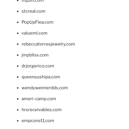
mpzin.com
stcreal.com
PopUpFlea.com
valueml.com
rebeccatorresjewelry.com
jmpbliss.com
drjorgerico.com
queensushipa.com
wendyweimerdds.com
ameri-camp.com
hrsreceivables.com
empconst1.com