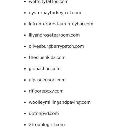
wolfcitytattoo.com
oysterbayturkeytrot.com
lafronterarestauranteybar.com
lilyandrosetearoom.com
olivesburgberrypatch.com
theslushkids.com
giobastian.com
glpascensori.com
rifloorepoxy.com
woolleymillingandpaving.com
uptonpvd.com
2troublegrill.com