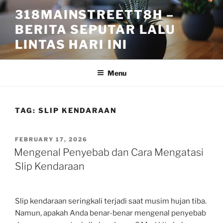
Skip
318MAINSTREETT8H –
to
BERITA SEPUTAR LALU
content
LINTAS HARI INI
Menu
TAG:
SLIP KENDARAAN
POSTED
FEBRUARY 17, 2026
ON
Mengenal Penyebab dan Cara Mengatasi
Slip Kendaraan
Slip kendaraan seringkali terjadi saat musim hujan tiba.
Namun, apakah Anda benar-benar mengenal penyebab