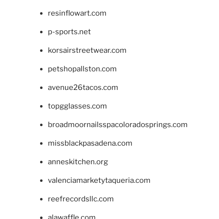
resinflowart.com
p-sports.net
korsairstreetwear.com
petshopallston.com
avenue26tacos.com
topgglasses.com
broadmoornailsspacoloradosprings.com
missblackpasadena.com
anneskitchen.org
valenciamarketytaqueria.com
reefrecordsllc.com
alawaffle.com