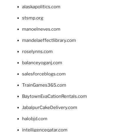
alaskapolitics.com
stsmp.org
manoelneves.com
mandelaeffectlibrary.com
roselynns.com
balanceyoganj.com
salesforceblogs.com
TrainGames365.com
BaytownEvaCationRentals.com
JabalpurCakeDelivery.com
halobjd.com
intelligenceqatar.com