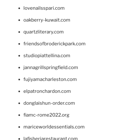
lovenailsspari.com
oakberry-kuwait.com
quartzliterary.com
friendsofbroderickpark.com
studiopiattellina.com
jannagrillspringfield.com
fujiyamacharleston.com
elpatronchardon.com
donglaishun-order.com
fiamc-rome2022.org
mariceworldessentials.com
lafisheriarestaurant.com