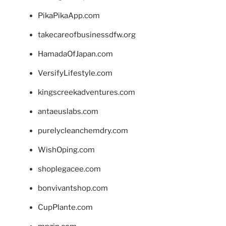
PikaPikaApp.com
takecareofbusinessdfw.org
HamadaOfJapan.com
VersifyLifestyle.com
kingscreekadventures.com
antaeuslabs.com
purelycleanchemdry.com
WishOping.com
shoplegacee.com
bonvivantshop.com
CupPlante.com