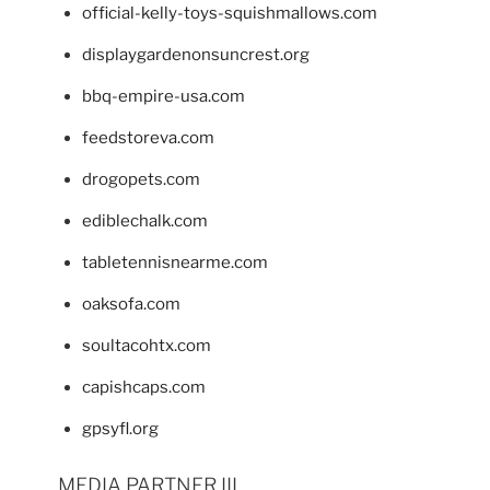
official-kelly-toys-squishmallows.com
displaygardenonsuncrest.org
bbq-empire-usa.com
feedstoreva.com
drogopets.com
ediblechalk.com
tabletennisnearme.com
oaksofa.com
soultacohtx.com
capishcaps.com
gpsyfl.org
MEDIA PARTNER III