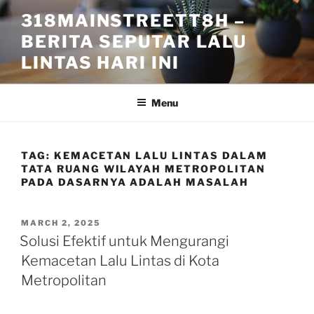
Skip
318MAINSTREETT8H –
to
BERITA SEPUTAR LALU
content
LINTAS HARI INI
Menu
TAG:
KEMACETAN LALU LINTAS DALAM
TATA RUANG WILAYAH METROPOLITAN
PADA DASARNYA ADALAH MASALAH
POSTED
MARCH 2, 2025
ON
Solusi Efektif untuk Mengurangi
Kemacetan Lalu Lintas di Kota
Metropolitan