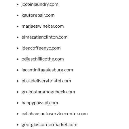
jccoinlaundry.com
kautorepair.com
marjaeswinebar.com
elmazatlanclinton.com
ideacoffeenyc.com
odieschillicothe.com
lacantinitagalesburg.com
pizzadeliverybristol.com
greenstarsmogcheck.com
happypawspl.com
callahansautoservicecenter.com
georgiascornermarket.com