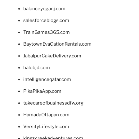
balanceyoganj.com
salesforceblogs.com
TrainGames365.com
BaytownEvaCationRentals.com
JabalpurCakeDelivery.com
halobjd.com
intelligenceqatar.com
PikaPikaApp.com
takecareofbusinessdfw.org
HamadaOfJapan.com
VersifyLifestyle.com
kingscreekadventures.com