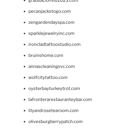
graduacionviu2023.com
pecanjackstogo.com
zengardendayspa.com
sparklejewelryinc.com
ironcladtattoostudio.com
bruinshome.com
annascleaningsvc.com
wolfcitytattoo.com
oysterbayturkeytrot.com
lafronterarestauranteybar.com
lilyandrosetearoom.com
olivesburgberrypatch.com