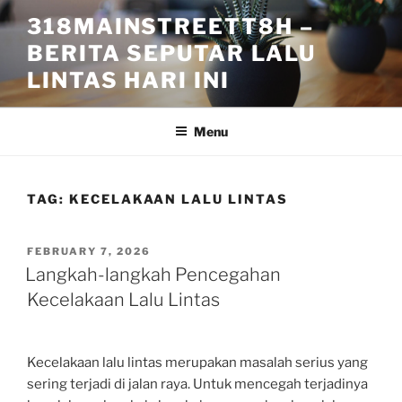
Skip
318MAINSTREETT8H –
to
BERITA SEPUTAR LALU
content
LINTAS HARI INI
Menu
TAG:
KECELAKAAN LALU LINTAS
POSTED
FEBRUARY 7, 2026
ON
Langkah-langkah Pencegahan
Kecelakaan Lalu Lintas
Kecelakaan lalu lintas merupakan masalah serius yang
sering terjadi di jalan raya. Untuk mencegah terjadinya