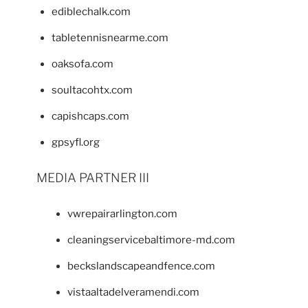
ediblechalk.com
tabletennisnearme.com
oaksofa.com
soultacohtx.com
capishcaps.com
gpsyfl.org
MEDIA PARTNER III
vwrepairarlington.com
cleaningservicebaltimore-md.com
beckslandscapeandfence.com
vistaaltadelveramendi.com