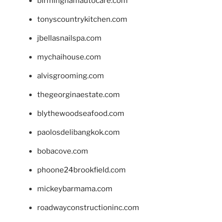
birminghamautocare.com
tonyscountrykitchen.com
jbellasnailspa.com
mychaihouse.com
alvisgrooming.com
thegeorginaestate.com
blythewoodseafood.com
paolosdelibangkok.com
bobacove.com
phoone24brookfield.com
mickeybarmama.com
roadwayconstructioninc.com