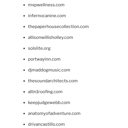
mxpwellness.com
infernocanine.com
thepaperhousecollection.com
allisonwillisholley.com
solslite.org
portwayinn.com
djmaddogmusic.com
thesoundarchitects.com
allin1roofing.com
keepjudgewebb.com
anatomyofadventure.com
drivancastillo.com