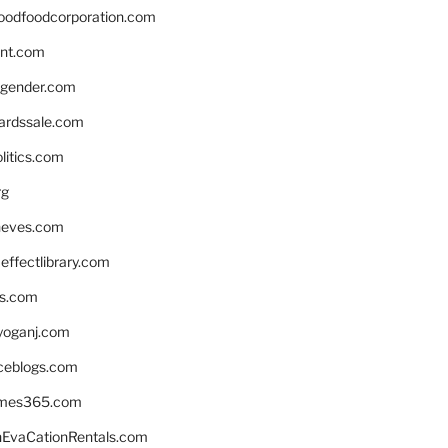
oodfoodcorporation.com
nnt.com
gender.com
ardssale.com
litics.com
rg
neves.com
ffectlibrary.com
ns.com
yoganj.com
rceblogs.com
ames365.com
EvaCationRentals.com