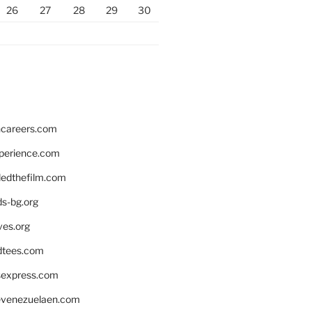
26
27
28
29
30
hcareers.com
xperience.com
edthefilm.com
ds-bg.org
ves.org
tees.com
rsexpress.com
venezuelaen.com