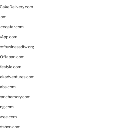
rCakeDelivery.com
.com
enceqatar.com
aApp.com
eofbusinessdfw.org
OfJapan.com
ifestyle.com
eekadventures.com
labs.com
leanchemdry.com
ing.com
acee.com
ntshop.com