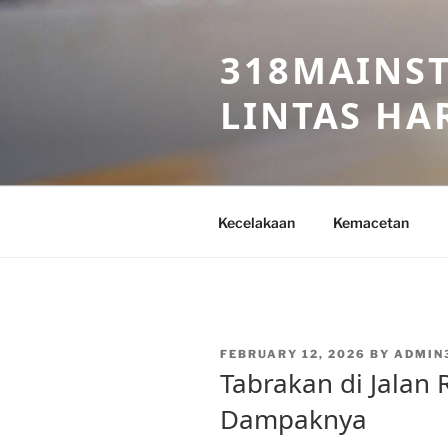
Skip
to
318MAINST
content
LINTAS HAR
Kecelakaan
Kemacetan
POSTED
FEBRUARY 12, 2026
BY
ADMIN
ON
Tabrakan di Jalan
Dampaknya