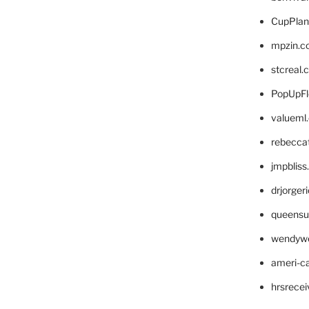
CupPlan
mpzin.c
stcreal.
PopUpFl
valueml
rebecca
jmpblis
drjorger
queensu
wendyw
ameri-
hrsrece