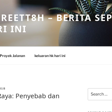
REETT8H – BERITA SE
I INI
Proyek Jalanan
keluaran hk hari ini
318
Search
 Raya: Penyebab dan
for: