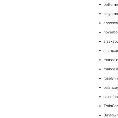
betterm
hingsto
choosea
hoverbo
alaskapo
stsmp.o
manoel
mandelae
roselyn
balance
salesfo
TrainG
Baytown