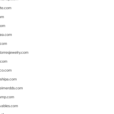
te.com
om
com
ea.com
.com
torresjewelry.com
s.com
ico.com
shipa.com
eimerdds.com
camp.com
ivables.com