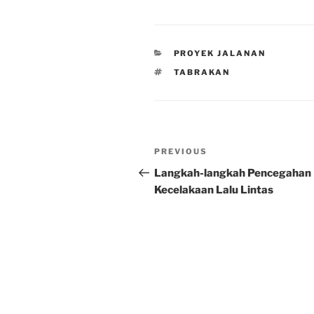
CATEGORIES
PROYEK JALANAN
TAGS
TABRAKAN
Post
Previous
PREVIOUS
navigation
Post
Langkah-langkah Pencegahan
Kecelakaan Lalu Lintas