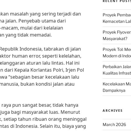
RECENT POST
akan masalah yang sering terjadi dan
Proyek Pemban
 jalan. Penyebab utama dari
Kemacetan Lalu
-macam, mulai dari kelalaian
Proyek Flyover
an yang tidak memadai.
Masyarakat?
Republik Indonesia, tabrakan di jalan
Proyek Tol: Me
aktor human error, seperti kelelahan,
Modern di Indo
anggaran aturan lalu lintas. Hal ini
Perbaikan Jala
 dari Kepala Korlantas Polri, Irjen Pol
Kualitas Infras
wa “sebagian besar kecelakaan lalu
 manusia, bukan kondisi jalan atau
Kecelakaan Mau
Dampaknya
 raya pun sangat besar, tidak hanya
ARCHIVES
juga bagi masyarakat luas. Menurut
ik, setiap tahun ribuan orang meninggal
March 2026
ntas di Indonesia. Selain itu, biaya yang