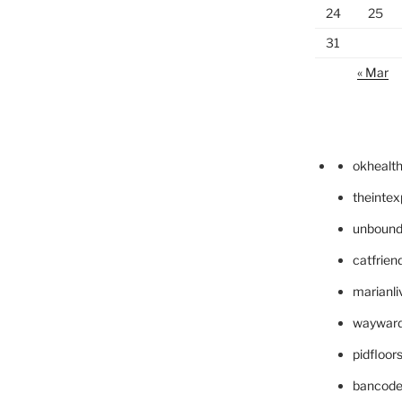
24
25
31
« Mar
okhealt
theinte
unbound
catfrien
marianli
wayward
pidfloo
bancode