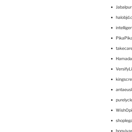
Jabalpu
halobjd
intellig
PikaPik
takecar
Hamada
VersifyL
kingscr
antaeus
purelyc
WishOp
shopleg
bonviva