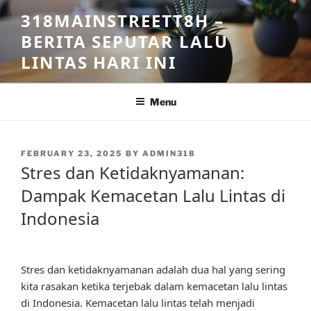
Skip
318MAINSTREETT8H –
to
BERITA SEPUTAR LALU
content
LINTAS HARI INI
Menu
POSTED
FEBRUARY 23, 2025
BY
ADMIN318
ON
Stres dan Ketidaknyamanan:
Dampak Kemacetan Lalu Lintas di
Indonesia
Stres dan ketidaknyamanan adalah dua hal yang sering
kita rasakan ketika terjebak dalam kemacetan lalu lintas
di Indonesia. Kemacetan lalu lintas telah menjadi