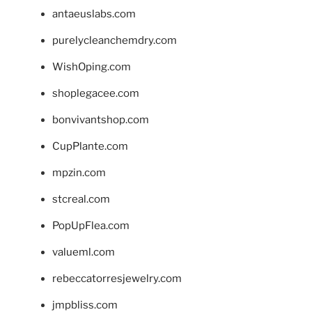
antaeuslabs.com
purelycleanchemdry.com
WishOping.com
shoplegacee.com
bonvivantshop.com
CupPlante.com
mpzin.com
stcreal.com
PopUpFlea.com
valueml.com
rebeccatorresjewelry.com
jmpbliss.com