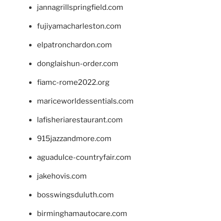
jannagrillspringfield.com
fujiyamacharleston.com
elpatronchardon.com
donglaishun-order.com
fiamc-rome2022.org
mariceworldessentials.com
lafisheriarestaurant.com
915jazzandmore.com
aguadulce-countryfair.com
jakehovis.com
bosswingsduluth.com
birminghamautocare.com