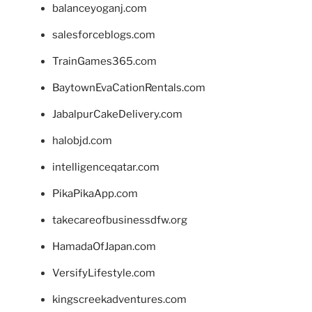
balanceyoganj.com
salesforceblogs.com
TrainGames365.com
BaytownEvaCationRentals.com
JabalpurCakeDelivery.com
halobjd.com
intelligenceqatar.com
PikaPikaApp.com
takecareofbusinessdfw.org
HamadaOfJapan.com
VersifyLifestyle.com
kingscreekadventures.com