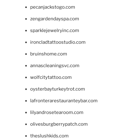
pecanjackstogo.com
zengardendayspa.com
sparklejewelryinc.com
ironcladtattoostudio.com
bruinshome.com
annascleaningsvc.com
wolfcitytattoo.com
oysterbayturkeytrot.com
lafronterarestauranteybar.com
lilyandrosetearoom.com
olivesburgberrypatch.com
theslushkids.com