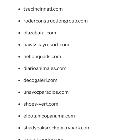
tsecincinnati.com
roderconstructiongroup.com
plazabatai.com
hawkscayresort.com
hellonquads.com
diarioanimales.com
decogaleri.com
unavozparadios.com
shoes-vert.com
elbotanicopanama.com
shadyoaksrockportrvpark.com
jccoinlaundry.com