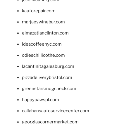
kautorepair.com
marjaeswinebar.com
elmazatlanclinton.com
ideacoffeenyc.com
odieschillicothe.com
lacantinitagalesburg.com
pizzadeliverybristol.com
greenstarsmogcheck.com
happypawspl.com
callahansautoservicecenter.com
georgiascornermarket.com