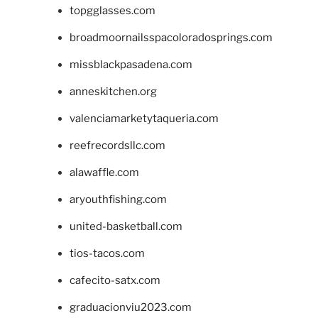
topgglasses.com
broadmoornailsspacoloradosprings.com
missblackpasadena.com
anneskitchen.org
valenciamarketytaqueria.com
reefrecordsllc.com
alawaffle.com
aryouthfishing.com
united-basketball.com
tios-tacos.com
cafecito-satx.com
graduacionviu2023.com