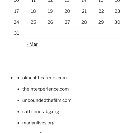
10
11
12
13
14
15
16
17
18
19
20
21
22
23
24
25
26
27
28
29
30
31
« Mar
okhealthcareers.com
theintexperience.com
unboundedthefilm.com
catfriends-bg.org
marianlives.org