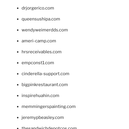
drjorgerico.com
queensushipa.com
wendyweimerdds.com
ameri-camp.com
hrsreceivables.com
empconst1.com
cinderella-support.com
bigpinkrestaurant.com
inspirehuahin.com
memmingerspainting.com
jeremypbeasley.com
thesandwichdepotcos.com