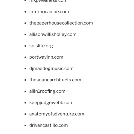
mxpwellness.com
infernocanine.com
thepaperhousecollection.com
allisonwillisholley.com
solslite.org
portwayinn.com
djmaddogmusic.com
thesoundarchitects.com
allin1roofing.com
keepjudgewebb.com
anatomyofadventure.com
drivancastillo.com