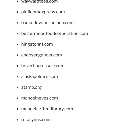
waywardtees.com
pidfloorsexpress.com
bancodevenezuelaen.com
bettermoodfoodcorporation.com
hingstonnt.com
chooseagender.com
hoverboardssale.com
alaskapolitics.com
stsmp.org
manoelneves.com
mandelaeffectlibrary.com
roselynns.com