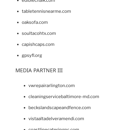
ediblechalk.com
tabletennisnearme.com
oaksofa.com
soultacohtx.com
capishcaps.com
gpsyfl.org
MEDIA PARTNER III
vwrepairarlington.com
cleaningservicebaltimore-md.com
beckslandscapeandfence.com
vistaaltadelveramendi.com
coastlinecateringnc.com