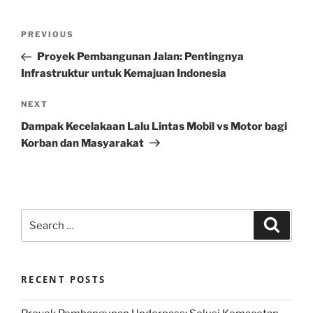
Post
Previous
PREVIOUS
navigation
Post
Proyek Pembangunan Jalan: Pentingnya
Infrastruktur untuk Kemajuan Indonesia
Next
NEXT
Post
Dampak Kecelakaan Lalu Lintas Mobil vs Motor bagi
Korban dan Masyarakat
Search
Search
for:
RECENT POSTS