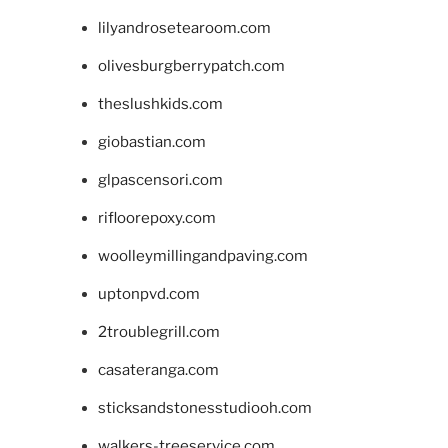
lilyandrosetearoom.com
olivesburgberrypatch.com
theslushkids.com
giobastian.com
glpascensori.com
rifloorepoxy.com
woolleymillingandpaving.com
uptonpvd.com
2troublegrill.com
casateranga.com
sticksandstonesstudiooh.com
walkers-treeservice.com