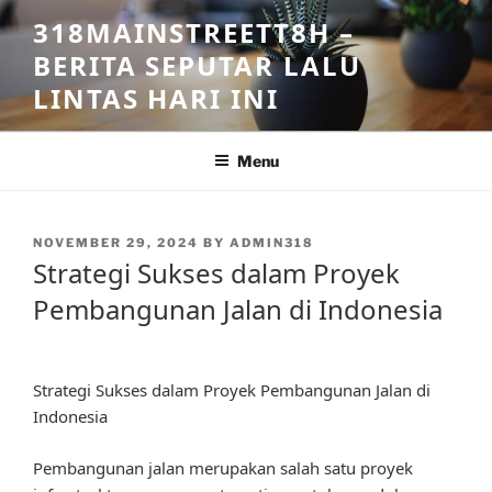
Skip
318MAINSTREETT8H –
to
BERITA SEPUTAR LALU
content
LINTAS HARI INI
Menu
POSTED
NOVEMBER 29, 2024
BY
ADMIN318
ON
Strategi Sukses dalam Proyek
Pembangunan Jalan di Indonesia
Strategi Sukses dalam Proyek Pembangunan Jalan di
Indonesia
Pembangunan jalan merupakan salah satu proyek