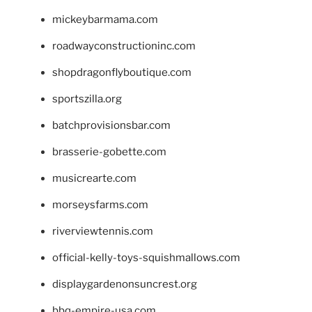
mickeybarmama.com
roadwayconstructioninc.com
shopdragonflyboutique.com
sportszilla.org
batchprovisionsbar.com
brasserie-gobette.com
musicrearte.com
morseysfarms.com
riverviewtennis.com
official-kelly-toys-squishmallows.com
displaygardenonsuncrest.org
bbq-empire-usa.com