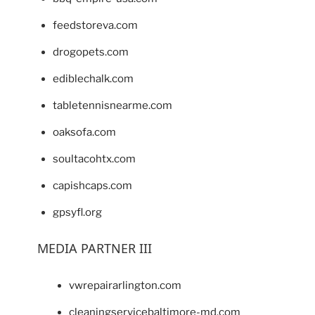
feedstoreva.com
drogopets.com
ediblechalk.com
tabletennisnearme.com
oaksofa.com
soultacohtx.com
capishcaps.com
gpsyfl.org
MEDIA PARTNER III
vwrepairarlington.com
cleaningservicebaltimore-md.com