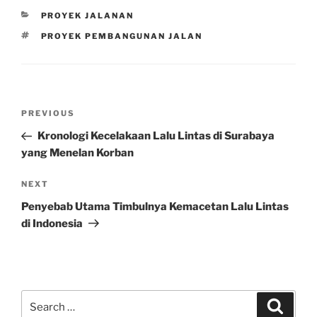
CATEGORIES
PROYEK JALANAN
TAGS
PROYEK PEMBANGUNAN JALAN
Post
Previous
PREVIOUS
navigation
Post
Kronologi Kecelakaan Lalu Lintas di Surabaya
yang Menelan Korban
Next
NEXT
Post
Penyebab Utama Timbulnya Kemacetan Lalu Lintas
di Indonesia
Search
Search
for: