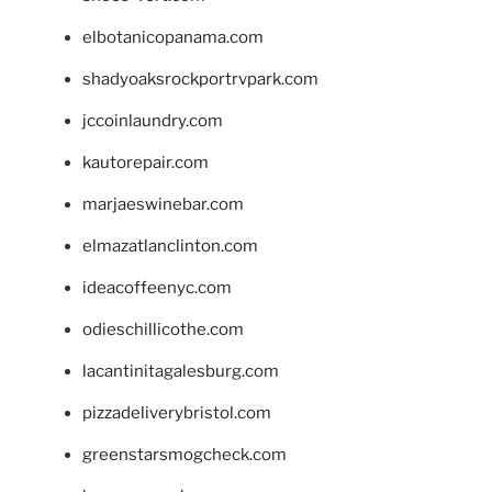
elbotanicopanama.com
shadyoaksrockportrvpark.com
jccoinlaundry.com
kautorepair.com
marjaeswinebar.com
elmazatlanclinton.com
ideacoffeenyc.com
odieschillicothe.com
lacantinitagalesburg.com
pizzadeliverybristol.com
greenstarsmogcheck.com