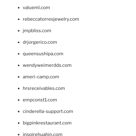
valueml.com
rebeccatorresjewelry.com
jmpbliss.com
drjorgerico.com
queensushipa.com
wendyweimerdds.com
ameri-camp.com
hrsreceivables.com
empconst1.com
cinderella-support.com
bigpinkrestaurant.com
inspirehuahin.com