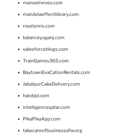
manoelneves.com
mandelaeffectlibrary.com
roselynns.com
balanceyoganj.com
salesforceblogs.com
TrainGames365.com
BaytownEvaCationRentals.com
JabalpurCakeDelivery.com
halobjd.com
intelligenceqatar.com
PikaPikaApp.com
takecareofbusinessdfw.org