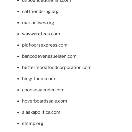
unboundedthefilm.com
catfriends-bg.org
marianlives.org
waywardtees.com
pidfloorsexpress.com
bancodevenezuelaen.com
bettermoodfoodcorporation.com
hingstonnt.com
chooseagender.com
hoverboardssale.com
alaskapolitics.com
stsmp.org