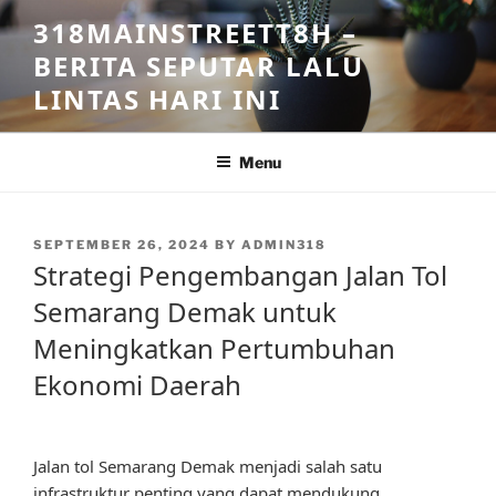
Skip
318MAINSTREETT8H –
to
BERITA SEPUTAR LALU
content
LINTAS HARI INI
Menu
POSTED
SEPTEMBER 26, 2024
BY
ADMIN318
ON
Strategi Pengembangan Jalan Tol
Semarang Demak untuk
Meningkatkan Pertumbuhan
Ekonomi Daerah
Jalan tol Semarang Demak menjadi salah satu
infrastruktur penting yang dapat mendukung