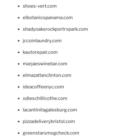
shoes-vert.com
elbotanicopanama.com
shadyoaksrockportrvpark.com
jccoinlaundry.com
kautorepair.com
marjaeswinebar.com
elmazatlanclinton.com
ideacoffeenyc.com
odieschillicothe.com
lacantinitagalesburg.com
pizzadeliverybristol.com
greenstarsmogcheck.com