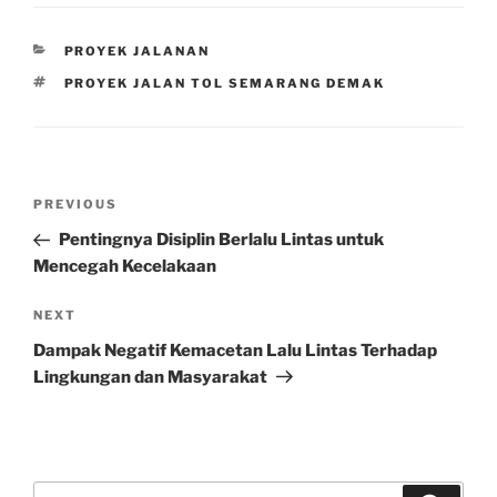
CATEGORIES
PROYEK JALANAN
TAGS
PROYEK JALAN TOL SEMARANG DEMAK
Post
Previous
PREVIOUS
navigation
Post
Pentingnya Disiplin Berlalu Lintas untuk
Mencegah Kecelakaan
Next
NEXT
Post
Dampak Negatif Kemacetan Lalu Lintas Terhadap
Lingkungan dan Masyarakat
Search