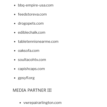
bbq-empire-usa.com
feedstoreva.com
drogopets.com
ediblechalk.com
tabletennisnearme.com
oaksofa.com
soultacohtx.com
capishcaps.com
gpsyfl.org
MEDIA PARTNER III
vwrepairarlington.com