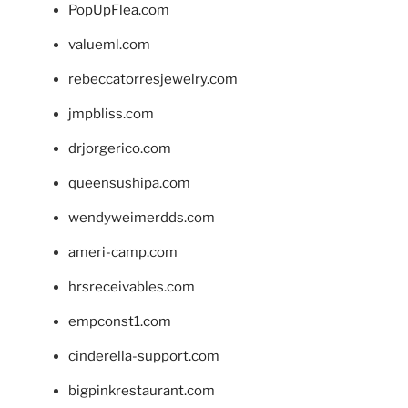
PopUpFlea.com
valueml.com
rebeccatorresjewelry.com
jmpbliss.com
drjorgerico.com
queensushipa.com
wendyweimerdds.com
ameri-camp.com
hrsreceivables.com
empconst1.com
cinderella-support.com
bigpinkrestaurant.com