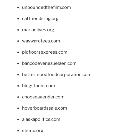
unboundedthefilm.com
catfriends-bg.org
marianlives.org
waywardtees.com
pidfloorsexpress.com
bancodevenezuelaen.com
bettermoodfoodcorporation.com
hingstonnt.com
chooseagender.com
hoverboardssale.com
alaskapolitics.com
stsmp.org