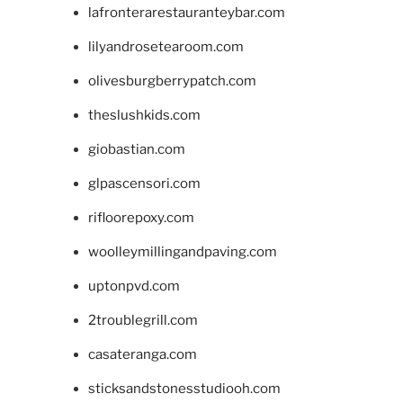
lafronterarestauranteybar.com
lilyandrosetearoom.com
olivesburgberrypatch.com
theslushkids.com
giobastian.com
glpascensori.com
rifloorepoxy.com
woolleymillingandpaving.com
uptonpvd.com
2troublegrill.com
casateranga.com
sticksandstonesstudiooh.com