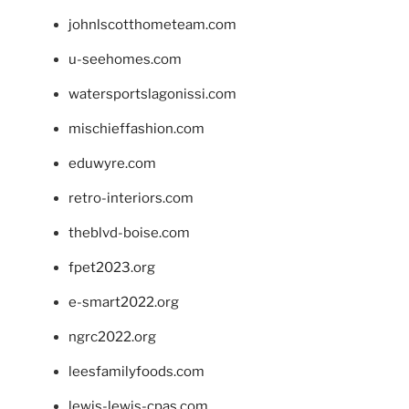
johnlscotthometeam.com
u-seehomes.com
watersportslagonissi.com
mischieffashion.com
eduwyre.com
retro-interiors.com
theblvd-boise.com
fpet2023.org
e-smart2022.org
ngrc2022.org
leesfamilyfoods.com
lewis-lewis-cpas.com