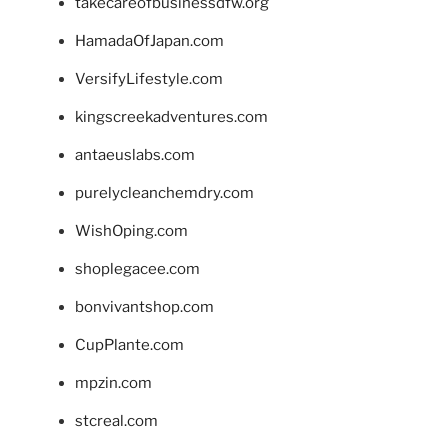
takecareofbusinessdfw.org
HamadaOfJapan.com
VersifyLifestyle.com
kingscreekadventures.com
antaeuslabs.com
purelycleanchemdry.com
WishOping.com
shoplegacee.com
bonvivantshop.com
CupPlante.com
mpzin.com
stcreal.com