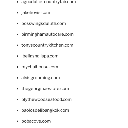
aguadulce-countryfair.com
jakehovis.com
bosswingsduluth.com
birminghamautocare.com
tonyscountrykitchen.com
jbellasnailspa.com
mychaihouse.com
alvisgrooming.com
thegeorginaestate.com
blythewoodseafood.com
paolosdelibangkok.com
bobacove.com