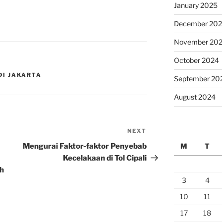
January 2025
December 20
November 20
October 2024
DI JAKARTA
September 20
August 2024
NEXT
Next
Post
Mengurai Faktor-faktor Penyebab
M
T
Kecelakaan di Tol Cipali
h
3
4
10
11
17
18