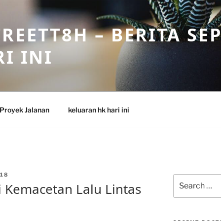
REETT8H – BERITA SE
I INI
Proyek Jalanan
keluaran hk hari ini
18
Search
i Kemacetan Lalu Lintas
for: