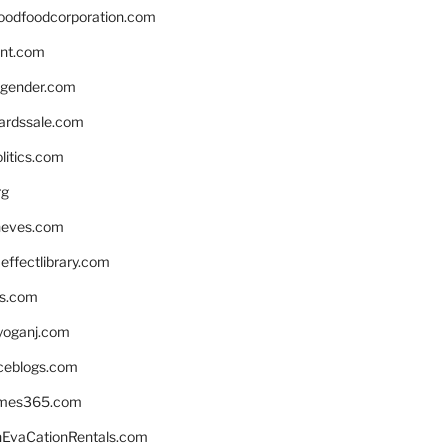
oodfoodcorporation.com
nnt.com
gender.com
ardssale.com
litics.com
rg
neves.com
ffectlibrary.com
ns.com
yoganj.com
rceblogs.com
ames365.com
EvaCationRentals.com