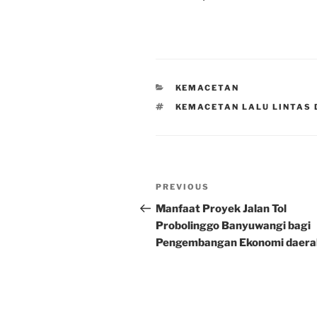
CATEGORIES
KEMACETAN
TAGS
KEMACETAN LALU LINTAS 
Post
Previous
PREVIOUS
navigation
Post
Manfaat Proyek Jalan Tol
Probolinggo Banyuwangi bagi
Pengembangan Ekonomi daera