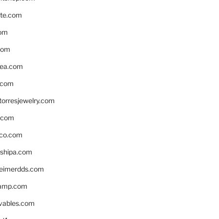
te.com
om
com
ea.com
.com
torresjewelry.com
s.com
ico.com
shipa.com
eimerdds.com
camp.com
ivables.com