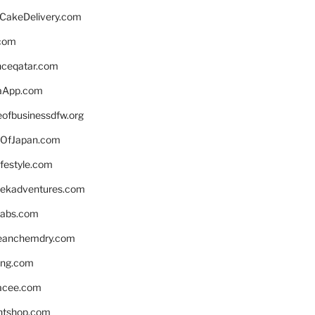
rCakeDelivery.com
.com
enceqatar.com
aApp.com
eofbusinessdfw.org
OfJapan.com
ifestyle.com
eekadventures.com
labs.com
leanchemdry.com
ing.com
acee.com
ntshop.com