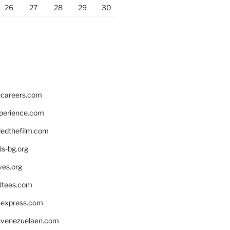
26
27
28
29
30
hcareers.com
xperience.com
edthefilm.com
ds-bg.org
ves.org
tees.com
rsexpress.com
venezuelaen.com