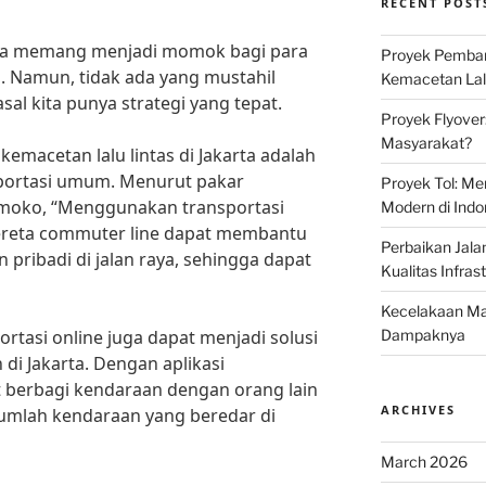
RECENT POST
arta memang menjadi momok bagi para
Proyek Pemban
a. Namun, tidak ada yang mustahil
Kemacetan Lalu
sal kita punya strategi yang tepat.
Proyek Flyover
Masyarakat?
kemacetan lalu lintas di Jakarta adalah
ortasi umum. Menurut pakar
Proyek Tol: Me
tmoko, “Menggunakan transportasi
Modern di Indo
ereta commuter line dapat membantu
Perbaikan Jala
pribadi di jalan raya, sehingga dapat
Kualitas Infras
Kecelakaan Mau
ortasi online juga dapat menjadi solusi
Dampaknya
i Jakarta. Dengan aplikasi
at berbagi kendaraan dengan orang lain
ARCHIVES
umlah kendaraan yang beredar di
March 2026