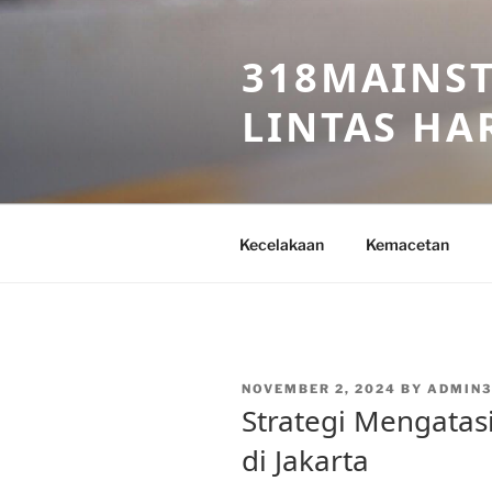
Skip
to
318MAINST
content
LINTAS HAR
Kecelakaan
Kemacetan
POSTED
NOVEMBER 2, 2024
BY
ADMIN3
ON
Strategi Mengatas
di Jakarta