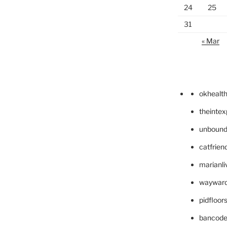
24
25
31
« Mar
okhealt
theinte
unbound
catfrien
marianli
wayward
pidfloo
bancode