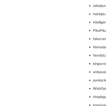
Jabalpu
halobjd
intellig
PikaPik
takecar
Hamada
VersifyL
kingscr
antaeus
purelyc
WishOp
shopleg
bonviva