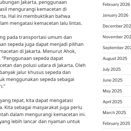
hubungan Jakarta, penggunaan
February 2026
hasil mengurangi kemacetan di
January 2026
karta. Hal ini membuktikan bahwa
alam mengatasi kemacetan lalu lintas.
December 20
ung pada transportasi umum dan
November 20
aan sepeda juga dapat menjadi pilihan
September 20
emacetan di Jakarta. Menurut Ahok,
, “Penggunaan sepeda dapat
August 2025
an dan polusi udara di Jakarta. Oleh
July 2025
rbanyak jalur khusus sepeda dan
uk menggunakan sepeda sebagai
June 2025
i.”
May 2025
ang tepat, kita dapat mengatasi
April 2025
ta. Kita sebagai masyarakat juga perlu
March 2025
ah dalam mengurangi kemacetan ini.
yang lebih lancar dan nyaman untuk
February 2025