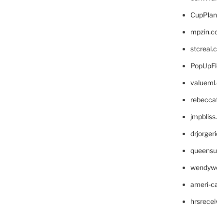
CupPlan
mpzin.c
stcreal.
PopUpFl
valueml
rebecca
jmpblis
drjorger
queensu
wendyw
ameri-
hrsrece