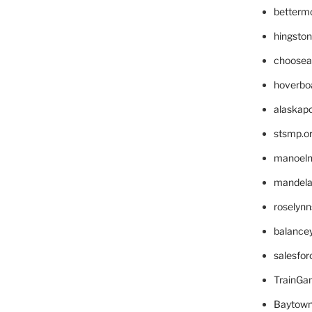
betterm
hingsto
choosea
hoverbo
alaskapo
stsmp.o
manoel
mandelae
roselyn
balance
salesfo
TrainG
Baytown