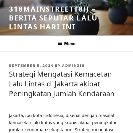
Skip
318MAINSTREETT8H –
to
BERITA SEPUTAR LALU
content
LINTAS HARI INI
Menu
POSTED
SEPTEMBER 5, 2024
BY
ADMIN318
ON
Strategi Mengatasi Kemacetan
Lalu Lintas di Jakarta akibat
Peningkatan Jumlah Kendaraan
Jakarta, ibu kota Indonesia, dikenal dengan masalah
kemacetan lalu lintas yang kronis akibat peningkatan
jumlah kendaraan setiap tahun. Strategi mengatasi