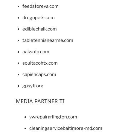
feedstoreva.com
drogopets.com
ediblechalk.com
tabletennisnearme.com
oaksofa.com
soultacohtx.com
capishcaps.com
gpsyfl.org
MEDIA PARTNER III
vwrepairarlington.com
cleaningservicebaltimore-md.com