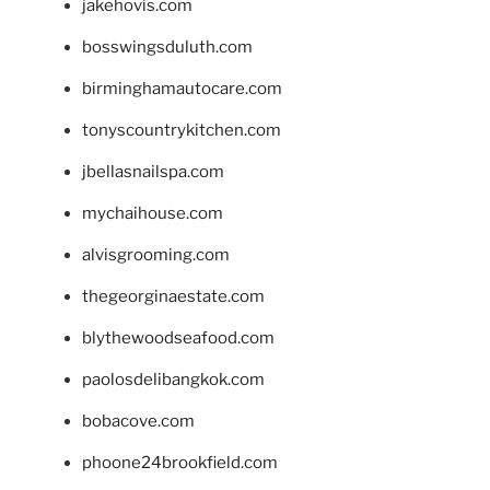
jakehovis.com
bosswingsduluth.com
birminghamautocare.com
tonyscountrykitchen.com
jbellasnailspa.com
mychaihouse.com
alvisgrooming.com
thegeorginaestate.com
blythewoodseafood.com
paolosdelibangkok.com
bobacove.com
phoone24brookfield.com