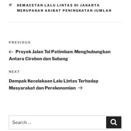
TAGS
KEMACETAN LALU LINTAS DI JAKARTA
MERUPAKAN AKIBAT PENINGKATAN JUMLAH
Post
Previous
PREVIOUS
navigation
Post
Proyek Jalan Tol Patimban: Menghubungkan
Antara Cirebon dan Subang
Next
NEXT
Post
Dampak Kecelakaan Lalu Lintas Terhadap
Masyarakat dan Perekonomian
Search
Search
for: