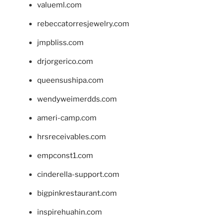
valueml.com
rebeccatorresjewelry.com
jmpbliss.com
drjorgerico.com
queensushipa.com
wendyweimerdds.com
ameri-camp.com
hrsreceivables.com
empconst1.com
cinderella-support.com
bigpinkrestaurant.com
inspirehuahin.com