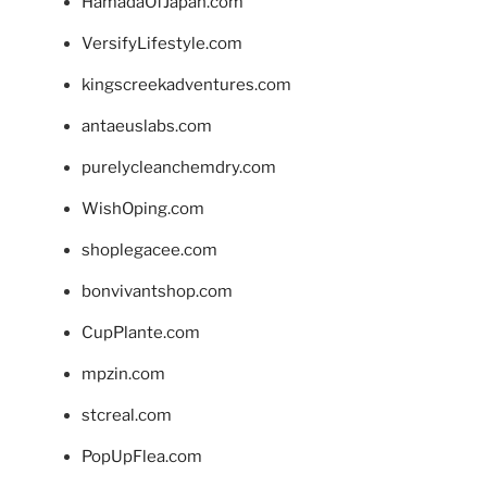
HamadaOfJapan.com
VersifyLifestyle.com
kingscreekadventures.com
antaeuslabs.com
purelycleanchemdry.com
WishOping.com
shoplegacee.com
bonvivantshop.com
CupPlante.com
mpzin.com
stcreal.com
PopUpFlea.com