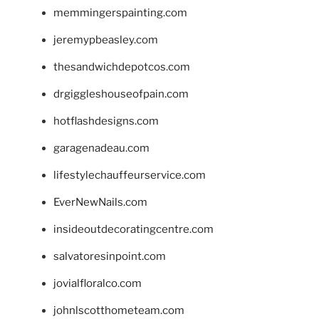
memmingerspainting.com
jeremypbeasley.com
thesandwichdepotcos.com
drgiggleshouseofpain.com
hotflashdesigns.com
garagenadeau.com
lifestylechauffeurservice.com
EverNewNails.com
insideoutdecoratingcentre.com
salvatoresinpoint.com
jovialfloralco.com
johnlscotthometeam.com