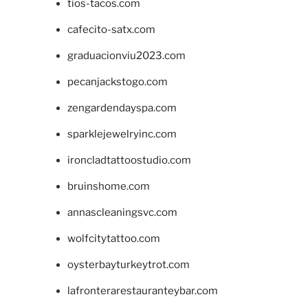
tios-tacos.com
cafecito-satx.com
graduacionviu2023.com
pecanjackstogo.com
zengardendayspa.com
sparklejewelryinc.com
ironcladtattoostudio.com
bruinshome.com
annascleaningsvc.com
wolfcitytattoo.com
oysterbayturkeytrot.com
lafronterarestauranteybar.com