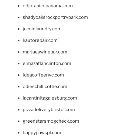
elbotanicopanama.com
shadyoaksrockportrvpark.com
jccoinlaundry.com
kautorepair.com
marjaeswinebar.com
elmazatlanclinton.com
ideacoffeenyc.com
odieschillicothe.com
lacantinitagalesburg.com
pizzadeliverybristol.com
greenstarsmogcheck.com
happypawspl.com