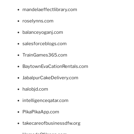
mandelaeffectlibrary.com
roselynns.com
balanceyoganj.com
salesforceblogs.com
TrainGames365.com
BaytownEvaCationRentals.com
JabalpurCakeDelivery.com
halobjd.com
intelligenceqatar.com
PikaPikaApp.com
takecareofbusinessdfw.org