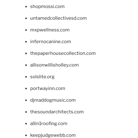
shopmossi.com
untamedcollectivesd.com
mxpwellness.com
infernocanine.com
thepaperhousecollection.com
allisonwillisholley.com
solslite.org
portwayinn.com
djmaddogmusic.com
thesoundarchitects.com
allin1roofing.com
keepjudgewebb.com