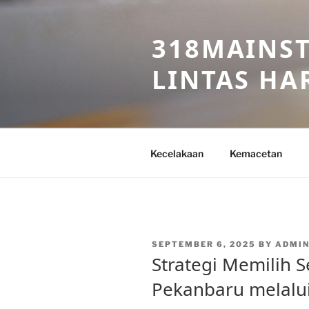
Skip
to
318MAINST
content
LINTAS HAR
Kecelakaan
Kemacetan
POSTED
SEPTEMBER 6, 2025
BY
ADMIN
ON
Strategi Memilih S
Pekanbaru melalu