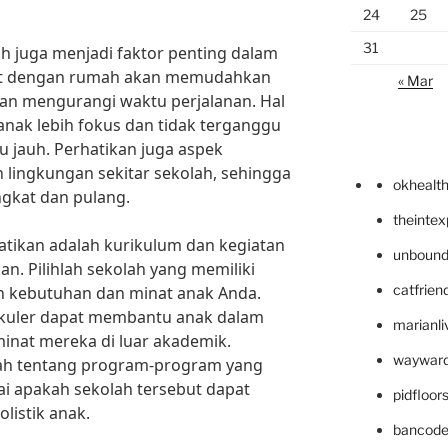
24
25
31
lah juga menjadi faktor penting dalam
kat dengan rumah akan memudahkan
« Mar
dan mengurangi waktu perjalanan. Hal
anak lebih fokus dan tidak terganggu
u jauh. Perhatikan juga aspek
lingkungan sekitar sekolah, sehingga
okhealt
gkat dan pulang.
theinte
rhatikan adalah kurikulum dan kegiatan
unbound
an. Pilihlah sekolah yang memiliki
catfrien
n kebutuhan dan minat anak Anda.
urikuler dapat membantu anak dalam
marianli
nat mereka di luar akademik.
wayward
lah tentang program-program yang
ai apakah sekolah tersebut dapat
pidfloo
istik anak.
bancode