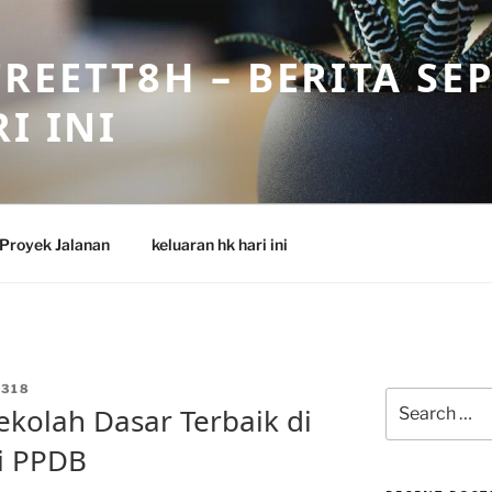
REETT8H – BERITA SE
I INI
Proyek Jalanan
keluaran hk hari ini
318
Search
ekolah Dasar Terbaik di
for:
i PPDB