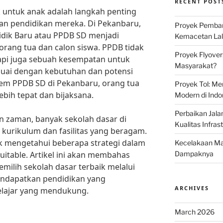
RECENT POST
k untuk anak adalah langkah penting
n pendidikan mereka. Di Pekanbaru,
Proyek Pemban
idik Baru atau PPDB SD menjadi
Kemacetan Lalu
rang tua dan calon siswa. PPDB tidak
Proyek Flyover
tapi juga sebuah kesempatan untuk
Masyarakat?
uai dengan kebutuhan dan potensi
em PPDB SD di Pekanbaru, orang tua
Proyek Tol: Me
bih tepat dan bijaksana.
Modern di Indo
Perbaikan Jala
 zaman, banyak sekolah dasar di
Kualitas Infras
urikulum dan fasilitas yang beragam.
uk mengetahui beberapa strategi dalam
Kecelakaan Mau
uitable. Artikel ini akan membahas
Dampaknya
emilih sekolah dasar terbaik melalui
endapatkan pendidikan yang
ARCHIVES
elajar yang mendukung.
March 2026