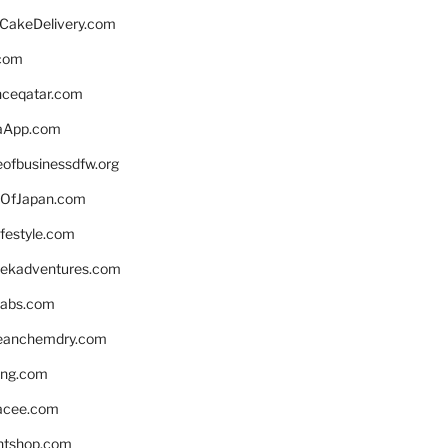
rCakeDelivery.com
.com
enceqatar.com
aApp.com
eofbusinessdfw.org
OfJapan.com
ifestyle.com
eekadventures.com
labs.com
leanchemdry.com
ing.com
acee.com
ntshop.com