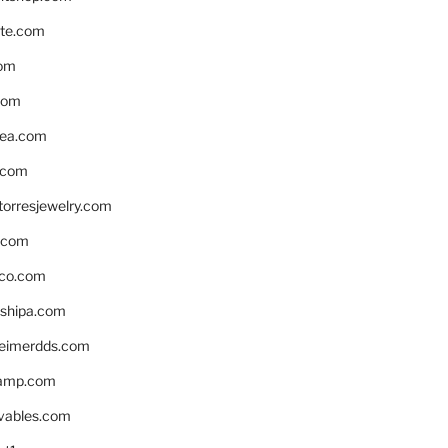
te.com
om
com
ea.com
.com
torresjewelry.com
s.com
ico.com
shipa.com
eimerdds.com
camp.com
ivables.com