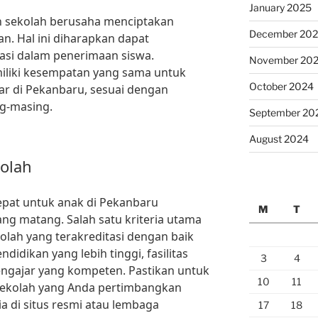
January 2025
n sekolah berusaha menciptakan
December 20
an. Hal ini diharapkan dapat
asi dalam penerimaan siswa.
November 20
iliki kesempatan yang sama untuk
October 2024
r di Pekanbaru, sesuai dengan
g-masing.
September 20
August 2024
kolah
epat untuk anak di Pekanbaru
M
T
g matang. Salah satu kriteria utama
kolah yang terakreditasi dengan baik
idikan yang lebih tinggi, fasilitas
3
4
ngajar yang kompeten. Pastikan untuk
10
11
 sekolah yang Anda pertimbangkan
ia di situs resmi atau lembaga
17
18