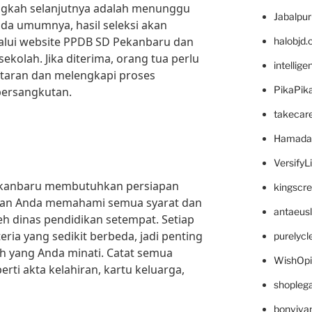
langkah selanjutnya adalah menunggu
Jabalpu
da umumnya, hasil seleksi akan
lui website PPDB SD Pekanbaru dan
halobjd
kolah. Jika diterima, orang tua perlu
intellig
taran dan melengkapi proses
PikaPik
 bersangkutan.
takecar
Hamada
VersifyL
ekanbaru membutuhkan persiapan
kingscr
ikan Anda memahami semua syarat dan
antaeus
eh dinas pendidikan setempat. Setiap
eria yang sedikit berbeda, jadi penting
purelyc
ah yang Anda minati. Catat semua
WishOp
ti akta kelahiran, kartu keluarga,
shopleg
bonviva