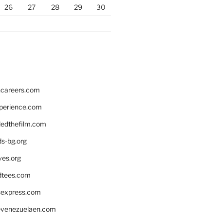
26
27
28
29
30
hcareers.com
xperience.com
edthefilm.com
ds-bg.org
ves.org
tees.com
rsexpress.com
venezuelaen.com