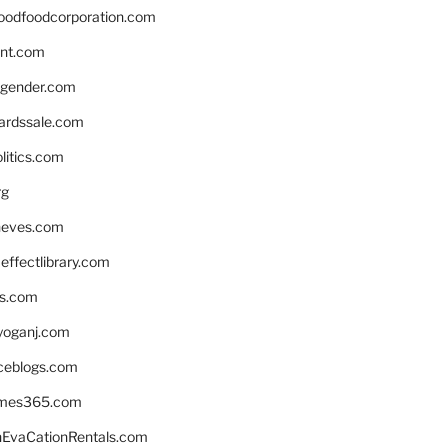
oodfoodcorporation.com
nnt.com
gender.com
ardssale.com
litics.com
rg
neves.com
ffectlibrary.com
ns.com
yoganj.com
rceblogs.com
ames365.com
EvaCationRentals.com