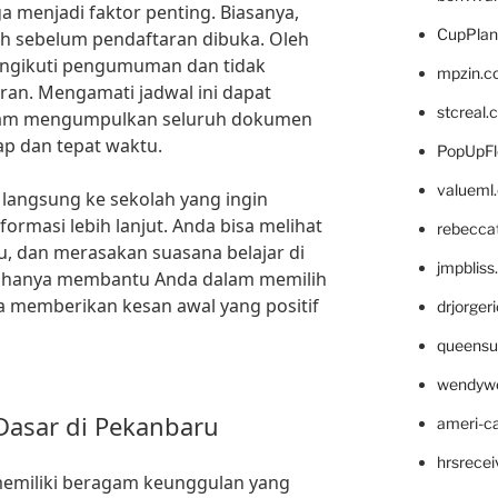
a menjadi faktor penting. Biasanya,
CupPlan
 sebelum pendaftaran dibuka. Oleh
mengikuti pengumuman dan tidak
mpzin.c
an. Mengamati jadwal ini dapat
stcreal.
am mengumpulkan seluruh dokumen
ap dan tepat waktu.
PopUpFl
valueml
langsung ke sekolah yang ingin
ormasi lebih lanjut. Anda bisa melihat
rebecca
ru, dan merasakan suasana belajar di
jmpblis
dak hanya membantu Anda dalam memilih
ga memberikan kesan awal yang positif
drjorger
queensu
wendyw
Dasar di Pekanbaru
ameri-
hrsrece
memiliki beragam keunggulan yang