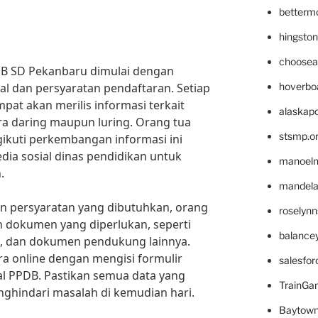
betterm
hingsto
choosea
DB SD Pekanbaru dimulai dengan
 dan persyaratan pendaftaran. Setiap
hoverbo
pat akan merilis informasi terkait
alaskapo
ra daring maupun luring. Orang tua
stsmp.o
ikuti perkembangan informasi ini
dia sosial dinas pendidikan untuk
manoel
.
mandelae
n persyaratan yang dibutuhkan, orang
roselyn
h dokumen yang diperlukan, seperti
balance
ga, dan dokumen pendukung lainnya.
ra online dengan mengisi formulir
salesfo
al PPDB. Pastikan semua data yang
TrainG
ghindari masalah di kemudian hari.
Baytown