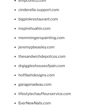
empconst1.com
cinderella-support.com
bigpinkrestaurant.com
inspirehuahin.com
memmingerspainting.com
jeremypbeasley.com
thesandwichdepotcos.com
drgiggleshouseofpain.com
hotflashdesigns.com
garagenadeau.com
lifestylechauffeurservice.com
EverNewNails.com