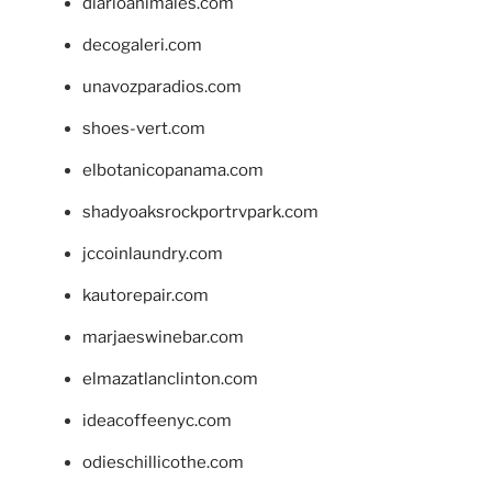
diarioanimales.com
decogaleri.com
unavozparadios.com
shoes-vert.com
elbotanicopanama.com
shadyoaksrockportrvpark.com
jccoinlaundry.com
kautorepair.com
marjaeswinebar.com
elmazatlanclinton.com
ideacoffeenyc.com
odieschillicothe.com