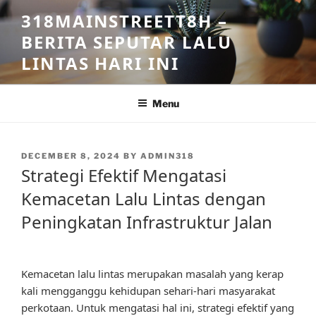
Skip
318MAINSTREETT8H –
to
BERITA SEPUTAR LALU
content
LINTAS HARI INI
Menu
POSTED
DECEMBER 8, 2024
BY
ADMIN318
ON
Strategi Efektif Mengatasi
Kemacetan Lalu Lintas dengan
Peningkatan Infrastruktur Jalan
Kemacetan lalu lintas merupakan masalah yang kerap
kali mengganggu kehidupan sehari-hari masyarakat
perkotaan. Untuk mengatasi hal ini, strategi efektif yang