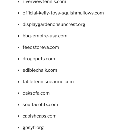
riverviewtennis.com
official-kelly-toys-squishmallows.com
displaygardenonsuncrest.org
bbq-empire-usa.com
feedstoreva.com
drogopets.com
ediblechalk.com
tabletennisnearme.com
oaksofa.com
soultacohtx.com
capishcaps.com
gpsyfl.org