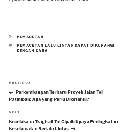
CATEGORIES
KEMACETAN
TAGS
KEMACETAN LALU LINTAS DAPAT DIKURANGI
DENGAN CARA
Post
Previous
PREVIOUS
navigation
Post
Perkembangan Terbaru Proyek Jalan Tol
Patimban: Apa yang Perlu Diketahui?
Next
NEXT
Post
Kecelakaan Tragis di Tol Cipali: Upaya Peningkatan
Keselamatan Berlalu Lintas