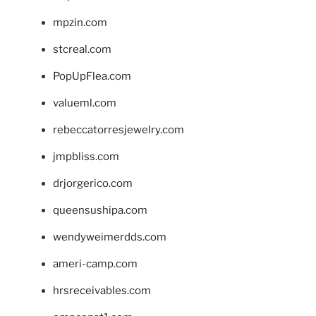
mpzin.com
stcreal.com
PopUpFlea.com
valueml.com
rebeccatorresjewelry.com
jmpbliss.com
drjorgerico.com
queensushipa.com
wendyweimerdds.com
ameri-camp.com
hrsreceivables.com