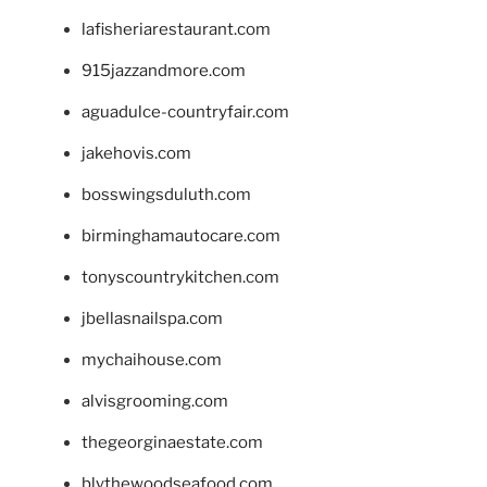
lafisheriarestaurant.com
915jazzandmore.com
aguadulce-countryfair.com
jakehovis.com
bosswingsduluth.com
birminghamautocare.com
tonyscountrykitchen.com
jbellasnailspa.com
mychaihouse.com
alvisgrooming.com
thegeorginaestate.com
blythewoodseafood.com