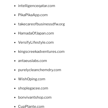
intelligenceqatar.com
PikaPikaApp.com
takecareofbusinessdfw.org
HamadaOfJapan.com
VersifyLifestyle.com
kingscreekadventures.com
antaeuslabs.com
purelycleanchemdry.com
WishOping.com
shoplegacee.com
bonvivantshop.com
CupPlante.com