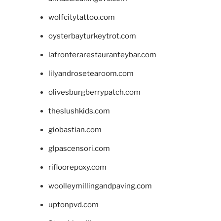
wolfcitytattoo.com
oysterbayturkeytrot.com
lafronterarestauranteybar.com
lilyandrosetearoom.com
olivesburgberrypatch.com
theslushkids.com
giobastian.com
glpascensori.com
rifloorepoxy.com
woolleymillingandpaving.com
uptonpvd.com