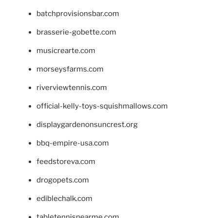
batchprovisionsbar.com
brasserie-gobette.com
musicrearte.com
morseysfarms.com
riverviewtennis.com
official-kelly-toys-squishmallows.com
displaygardenonsuncrest.org
bbq-empire-usa.com
feedstoreva.com
drogopets.com
ediblechalk.com
tabletennisnearme.com