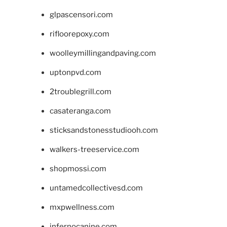
glpascensori.com
rifloorepoxy.com
woolleymillingandpaving.com
uptonpvd.com
2troublegrill.com
casateranga.com
sticksandstonesstudiooh.com
walkers-treeservice.com
shopmossi.com
untamedcollectivesd.com
mxpwellness.com
infernocanine.com