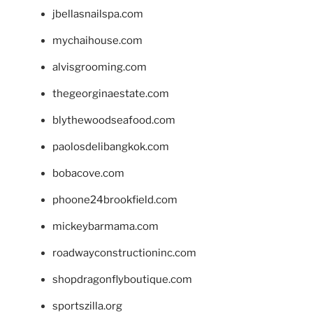
jbellasnailspa.com
mychaihouse.com
alvisgrooming.com
thegeorginaestate.com
blythewoodseafood.com
paolosdelibangkok.com
bobacove.com
phoone24brookfield.com
mickeybarmama.com
roadwayconstructioninc.com
shopdragonflyboutique.com
sportszilla.org