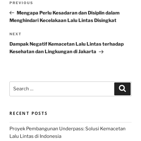
Previous
PREVIOUS
navigation
Post
Mengapa Perlu Kesadaran dan Disiplin dalam
Menghindari Kecelakaan Lalu Lintas Disingkat
Next
NEXT
Post
Dampak Negatif Kemacetan Lalu Lintas terhadap
Kesehatan dan Lingkungan di Jakarta
Search
Search
for:
RECENT POSTS
Proyek Pembangunan Underpass: Solusi Kemacetan
Lalu Lintas di Indonesia