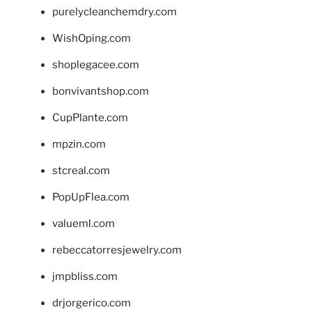
purelycleanchemdry.com
WishOping.com
shoplegacee.com
bonvivantshop.com
CupPlante.com
mpzin.com
stcreal.com
PopUpFlea.com
valueml.com
rebeccatorresjewelry.com
jmpbliss.com
drjorgerico.com