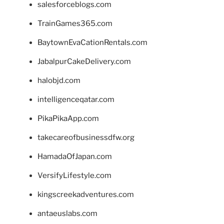
salesforceblogs.com
TrainGames365.com
BaytownEvaCationRentals.com
JabalpurCakeDelivery.com
halobjd.com
intelligenceqatar.com
PikaPikaApp.com
takecareofbusinessdfw.org
HamadaOfJapan.com
VersifyLifestyle.com
kingscreekadventures.com
antaeuslabs.com