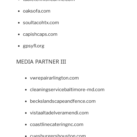
oaksofa.com
soultacohtx.com
capishcaps.com
gpsyfl.org
MEDIA PARTNER III
vwrepairarlington.com
cleaningservicebaltimore-md.com
beckslandscapeandfence.com
vistaaltadelveramendi.com
coastlinecateringnc.com
cuesburgershouston.com