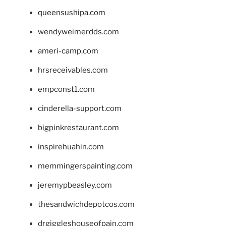
queensushipa.com
wendyweimerdds.com
ameri-camp.com
hrsreceivables.com
empconst1.com
cinderella-support.com
bigpinkrestaurant.com
inspirehuahin.com
memmingerspainting.com
jeremypbeasley.com
thesandwichdepotcos.com
drgiggleshouseofpain.com