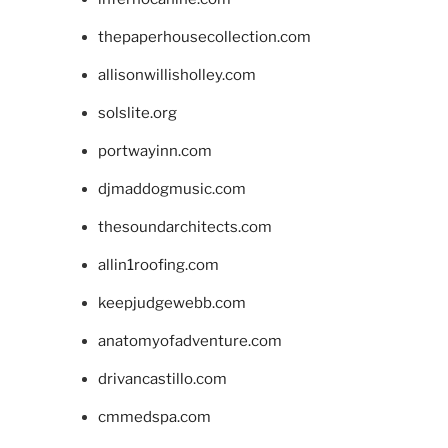
thepaperhousecollection.com
allisonwillisholley.com
solslite.org
portwayinn.com
djmaddogmusic.com
thesoundarchitects.com
allin1roofing.com
keepjudgewebb.com
anatomyofadventure.com
drivancastillo.com
cmmedspa.com