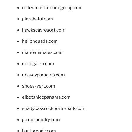
roderconstructiongroup.com
plazabatai.com
hawkscayresort.com
hellonquads.com
diarioanimales.com
decogaleri.com
unavozparadios.com
shoes-vert.com
elbotanicopanama.com
shadyoaksrockportrvpark.com
jccoinlaundry.com
kautorepair.com