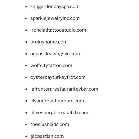
zengardendayspa.com
sparklejewelryinc.com
ironcladtattoostudio.com
bruinshome.com
annascleaningsvc.com
wolfcitytattoo.com
oysterbayturkeytrot.com
lafronterarestauranteybar.com
lilyandrosetearoom.com
olivesburgberrypatch.com
theslushkids.com
giobastian.com