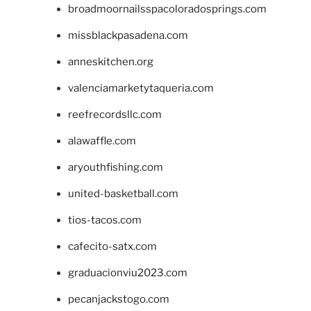
broadmoornailsspacoloradosprings.com
missblackpasadena.com
anneskitchen.org
valenciamarketytaqueria.com
reefrecordsllc.com
alawaffle.com
aryouthfishing.com
united-basketball.com
tios-tacos.com
cafecito-satx.com
graduacionviu2023.com
pecanjackstogo.com