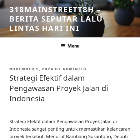
Skip
318MAINSTREETT8H –
to
BERITA SEPUTAR LALU
content
LINTAS HARI INI
Menu
POSTED
NOVEMBER 5, 2024
BY
ADMIN318
ON
Strategi Efektif dalam
Pengawasan Proyek Jalan di
Indonesia
Strategi Efektif dalam Pengawasan Proyek Jalan di
Indonesia sangat penting untuk memastikan kelancaran
proyek tersebut. Menurut Bambang Susantono, Deputi