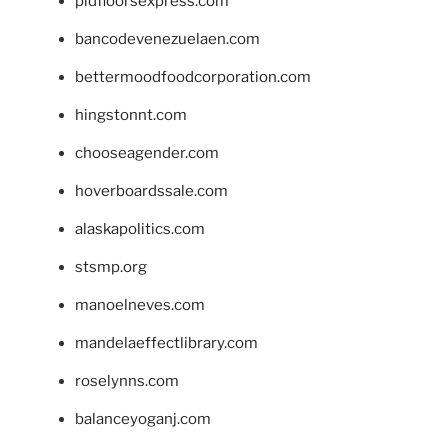
pidfloorsexpress.com
bancodevenezuelaen.com
bettermoodfoodcorporation.com
hingstonnt.com
chooseagender.com
hoverboardssale.com
alaskapolitics.com
stsmp.org
manoelneves.com
mandelaeffectlibrary.com
roselynns.com
balanceyoganj.com