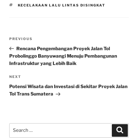
TAGS
KECELAKAAN LALU LINTAS DISINGKAT
Post
Previous
PREVIOUS
navigation
Post
Rencana Pengembangan Proyek Jalan Tol
Probolinggo Banyuwangi Menuju Pembangunan
Infrastruktur yang Lebih Baik
Next
NEXT
Post
Potensi Wisata dan Investasi di Sekitar Proyek Jalan
Tol Trans Sumatera
Search
Search
for: