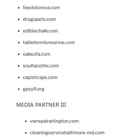
feedstoreva.com
drogopets.com
ediblechalk.com
tabletennisnearme.com
oaksofa.com
soultacohtx.com
capishcaps.com
gpsyfl.org
MEDIA PARTNER III
vwrepairarlington.com
cleaningservicebaltimore-md.com