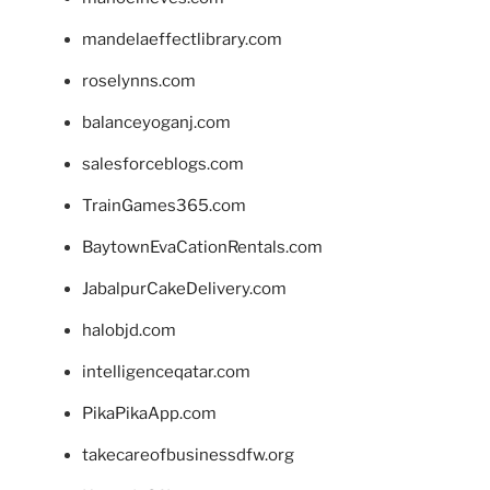
mandelaeffectlibrary.com
roselynns.com
balanceyoganj.com
salesforceblogs.com
TrainGames365.com
BaytownEvaCationRentals.com
JabalpurCakeDelivery.com
halobjd.com
intelligenceqatar.com
PikaPikaApp.com
takecareofbusinessdfw.org