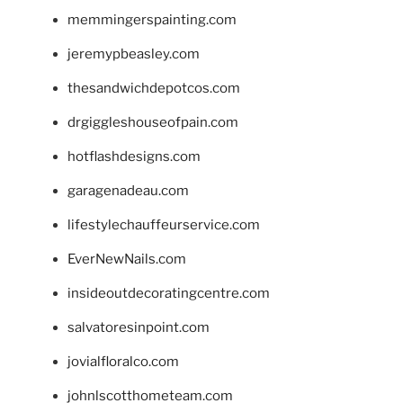
memmingerspainting.com
jeremypbeasley.com
thesandwichdepotcos.com
drgiggleshouseofpain.com
hotflashdesigns.com
garagenadeau.com
lifestylechauffeurservice.com
EverNewNails.com
insideoutdecoratingcentre.com
salvatoresinpoint.com
jovialfloralco.com
johnlscotthometeam.com