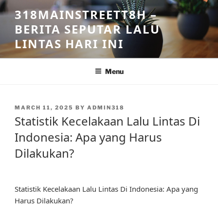
Skip
318MAINSTREETT8H –
to
BERITA SEPUTAR LALU
content
LINTAS HARI INI
Menu
POSTED
MARCH 11, 2025
BY
ADMIN318
ON
Statistik Kecelakaan Lalu Lintas Di
Indonesia: Apa yang Harus
Dilakukan?
Statistik Kecelakaan Lalu Lintas Di Indonesia: Apa yang
Harus Dilakukan?