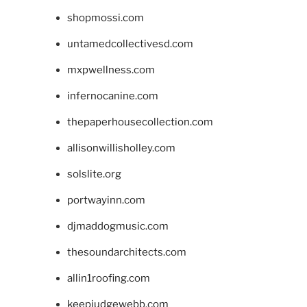
shopmossi.com
untamedcollectivesd.com
mxpwellness.com
infernocanine.com
thepaperhousecollection.com
allisonwillisholley.com
solslite.org
portwayinn.com
djmaddogmusic.com
thesoundarchitects.com
allin1roofing.com
keepjudgewebb.com