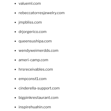
valueml.com
rebeccatorresjewelry.com
jmpbliss.com
drjorgerico.com
queensushipa.com
wendyweimerdds.com
ameri-camp.com
hrsreceivables.com
empconst1.com
cinderella-support.com
bigpinkrestaurant.com
inspirehuahin.com