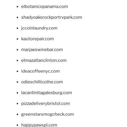
elbotanicopanama.com
shadyoaksrockportrvpark.com
jccoinlaundry.com
kautorepair.com
marjaeswinebar.com
elmazatlanclinton.com
ideacoffeenyc.com
odieschillicothe.com
lacantinitagalesburg.com
pizzadeliverybristol.com
greenstarsmogcheck.com
happypawspl.com