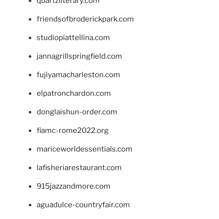
quartzliterary.com
friendsofbroderickpark.com
studiopiattellina.com
jannagrillspringfield.com
fujiyamacharleston.com
elpatronchardon.com
donglaishun-order.com
fiamc-rome2022.org
mariceworldessentials.com
lafisheriarestaurant.com
915jazzandmore.com
aguadulce-countryfair.com