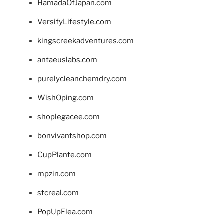
HamadaOfJapan.com
VersifyLifestyle.com
kingscreekadventures.com
antaeuslabs.com
purelycleanchemdry.com
WishOping.com
shoplegacee.com
bonvivantshop.com
CupPlante.com
mpzin.com
stcreal.com
PopUpFlea.com