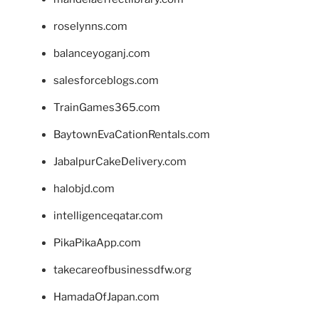
roselynns.com
balanceyoganj.com
salesforceblogs.com
TrainGames365.com
BaytownEvaCationRentals.com
JabalpurCakeDelivery.com
halobjd.com
intelligenceqatar.com
PikaPikaApp.com
takecareofbusinessdfw.org
HamadaOfJapan.com