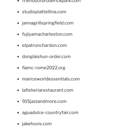
friendsofbroderickpark.com
studiopiattellina.com
jannagrillspringfield.com
fujiyamacharleston.com
elpatronchardon.com
donglaishun-order.com
fiamc-rome2022.org
mariceworldessentials.com
lafisheriarestaurant.com
915jazzandmore.com
aguadulce-countryfair.com
jakehovis.com