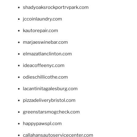
shadyoaksrockportrvpark.com
jccoinlaundry.com
kautorepair.com
marjaeswinebar.com
elmazatlanclinton.com
ideacoffeenyc.com
odieschillicothe.com
lacantinitagalesburg.com
pizzadeliverybristol.com
greenstarsmogcheck.com
happypawspl.com
callahansautoservicecenter.com