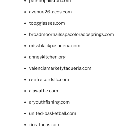
petshopallston.com
avenue26tacos.com
topgglasses.com
broadmoornailsspacoloradosprings.com
missblackpasadena.com
anneskitchen.org
valenciamarketytaqueria.com
reefrecordsllc.com
alawaffle.com
aryouthfishing.com
united-basketball.com
tios-tacos.com