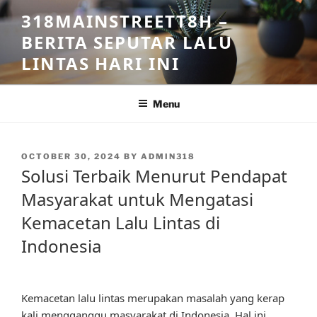
Skip
318MAINSTREETT8H –
to
BERITA SEPUTAR LALU
content
LINTAS HARI INI
Menu
POSTED
OCTOBER 30, 2024
BY
ADMIN318
ON
Solusi Terbaik Menurut Pendapat
Masyarakat untuk Mengatasi
Kemacetan Lalu Lintas di
Indonesia
Kemacetan lalu lintas merupakan masalah yang kerap
kali mengganggu masyarakat di Indonesia. Hal ini