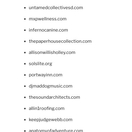
untamedcollectivesd.com
mxpwellness.com
infernocanine.com
thepaperhousecollection.com
allisonwillisholley.com
solslite.org
portwayinn.com
djmaddogmusic.com
thesoundarchitects.com
allin1roofing.com
keepjudgewebb.com
anatomyofadventure.com