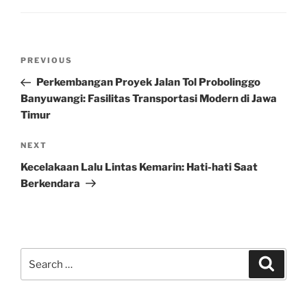
Post
Previous
PREVIOUS
navigation
Post
Perkembangan Proyek Jalan Tol Probolinggo
Banyuwangi: Fasilitas Transportasi Modern di Jawa
Timur
Next
NEXT
Post
Kecelakaan Lalu Lintas Kemarin: Hati-hati Saat
Berkendara
Search
Search
for: