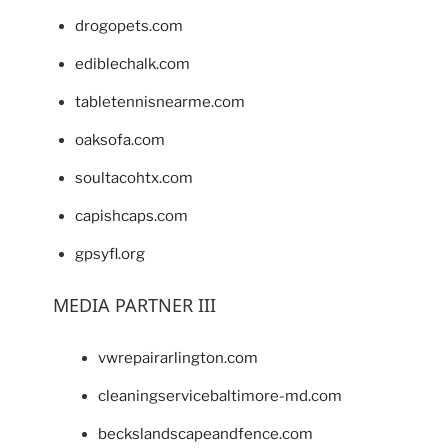
drogopets.com
ediblechalk.com
tabletennisnearme.com
oaksofa.com
soultacohtx.com
capishcaps.com
gpsyfl.org
MEDIA PARTNER III
vwrepairarlington.com
cleaningservicebaltimore-md.com
beckslandscapeandfence.com