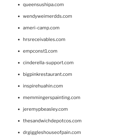
queensushipa.com
wendyweimerdds.com
ameri-camp.com
hrsreceivables.com
empconst1.com
cinderella-support.com
bigpinkrestaurant.com
inspirehuahin.com
memmingerspainting.com
jeremypbeasley.com
thesandwichdepotcos.com
drgiggleshouseofpain.com