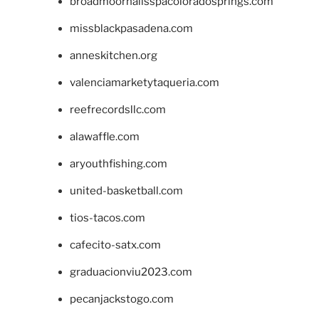
broadmoornailsspacoloradosprings.com
missblackpasadena.com
anneskitchen.org
valenciamarketytaqueria.com
reefrecordsllc.com
alawaffle.com
aryouthfishing.com
united-basketball.com
tios-tacos.com
cafecito-satx.com
graduacionviu2023.com
pecanjackstogo.com