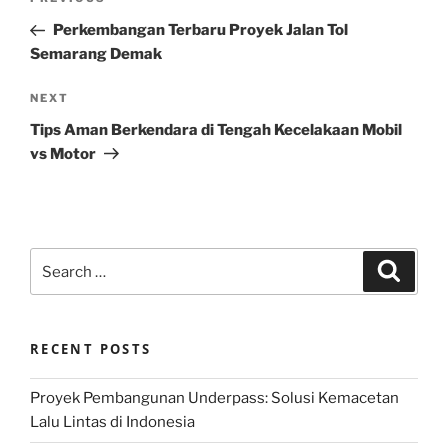
Previous
navigation
Post
Perkembangan Terbaru Proyek Jalan Tol
Semarang Demak
Next
NEXT
Post
Tips Aman Berkendara di Tengah Kecelakaan Mobil
vs Motor
Search
Search
for:
RECENT POSTS
Proyek Pembangunan Underpass: Solusi Kemacetan
Lalu Lintas di Indonesia