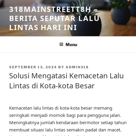
Skip
318MAINSTREETT8H –
to
BERITA SEPUTAR LALU
content
LINTAS HARI INI
Menu
POSTED
SEPTEMBER 13, 2024
BY
ADMIN318
ON
Solusi Mengatasi Kemacetan Lalu
Lintas di Kota-kota Besar
Kemacetan lalu lintas di kota-kota besar memang
seringkali menjadi momok bagi para pengguna jalan.
Meningkatnya jumlah kendaraan bermotor setiap tahun
membuat situasi lalu lintas semakin padat dan macet.