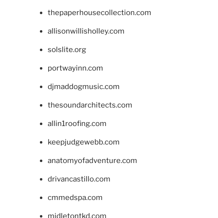
thepaperhousecollection.com
allisonwillisholley.com
solslite.org
portwayinn.com
djmaddogmusic.com
thesoundarchitects.com
allin1roofing.com
keepjudgewebb.com
anatomyofadventure.com
drivancastillo.com
cmmedspa.com
midletontkd.com