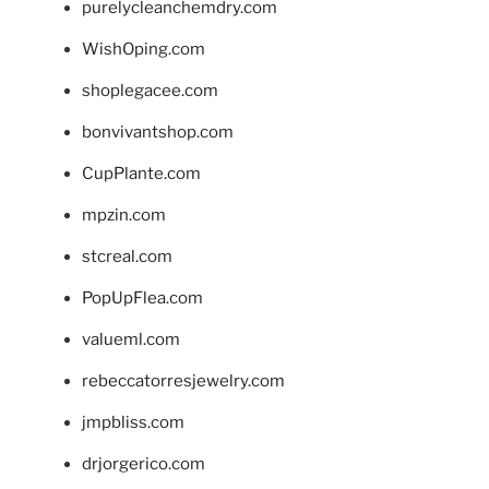
purelycleanchemdry.com
WishOping.com
shoplegacee.com
bonvivantshop.com
CupPlante.com
mpzin.com
stcreal.com
PopUpFlea.com
valueml.com
rebeccatorresjewelry.com
jmpbliss.com
drjorgerico.com