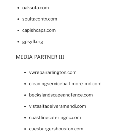
oaksofa.com
soultacohtx.com
capishcaps.com
gpsyfl.org
MEDIA PARTNER III
vwrepairarlington.com
cleaningservicebaltimore-md.com
beckslandscapeandfence.com
vistaaltadelveramendi.com
coastlinecateringnc.com
cuesburgershouston.com