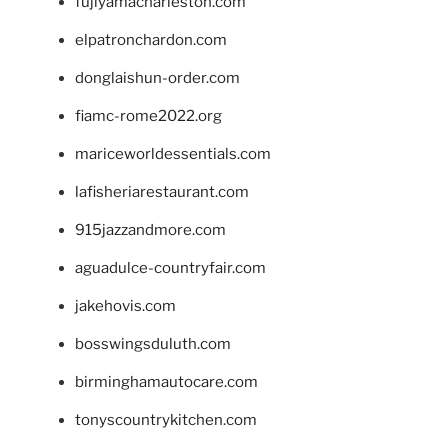
fujiyamacharleston.com
elpatronchardon.com
donglaishun-order.com
fiamc-rome2022.org
mariceworldessentials.com
lafisheriarestaurant.com
915jazzandmore.com
aguadulce-countryfair.com
jakehovis.com
bosswingsduluth.com
birminghamautocare.com
tonyscountrykitchen.com