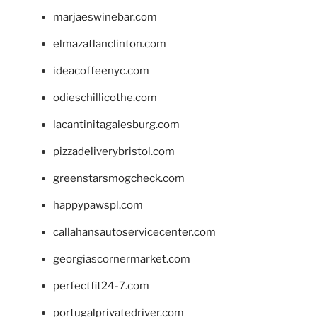
marjaeswinebar.com
elmazatlanclinton.com
ideacoffeenyc.com
odieschillicothe.com
lacantinitagalesburg.com
pizzadeliverybristol.com
greenstarsmogcheck.com
happypawspl.com
callahansautoservicecenter.com
georgiascornermarket.com
perfectfit24-7.com
portugalprivatedriver.com