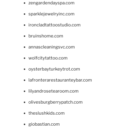
zengardendayspa.com
sparklejewelryinc.com
ironcladtattoostudio.com
bruinshome.com
annascleaningsvc.com
wolfcitytattoo.com
oysterbayturkeytrot.com
lafronterarestauranteybar.com
lilyandrosetearoom.com
olivesburgberrypatch.com
theslushkids.com
giobastian.com