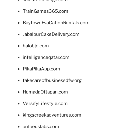
TrainGames365.com
BaytownEvaCationRentals.com
JabalpurCakeDelivery.com
halobjd.com
intelligenceqatar.com
PikaPikaApp.com
takecareofbusinessdfw.org
HamadaOfJapan.com
VersifyLifestyle.com
kingscreekadventures.com
antaeuslabs.com