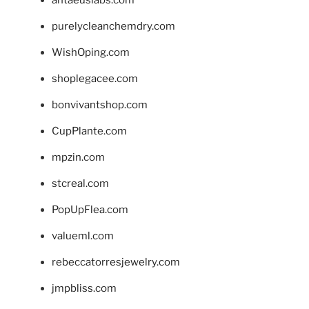
antaeuslabs.com
purelycleanchemdry.com
WishOping.com
shoplegacee.com
bonvivantshop.com
CupPlante.com
mpzin.com
stcreal.com
PopUpFlea.com
valueml.com
rebeccatorresjewelry.com
jmpbliss.com