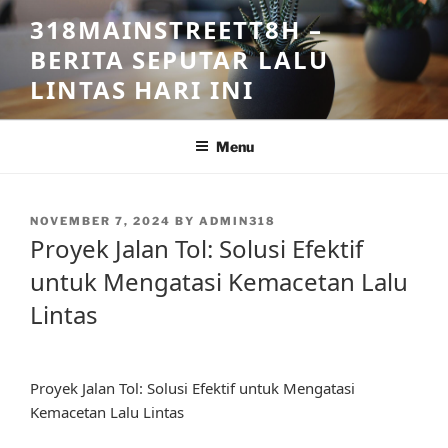
Skip
318MAINSTREETT8H –
to
BERITA SEPUTAR LALU
content
LINTAS HARI INI
Menu
POSTED
NOVEMBER 7, 2024
BY
ADMIN318
ON
Proyek Jalan Tol: Solusi Efektif
untuk Mengatasi Kemacetan Lalu
Lintas
Proyek Jalan Tol: Solusi Efektif untuk Mengatasi
Kemacetan Lalu Lintas