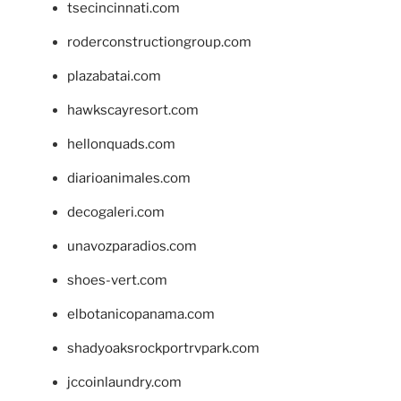
tsecincinnati.com
roderconstructiongroup.com
plazabatai.com
hawkscayresort.com
hellonquads.com
diarioanimales.com
decogaleri.com
unavozparadios.com
shoes-vert.com
elbotanicopanama.com
shadyoaksrockportrvpark.com
jccoinlaundry.com