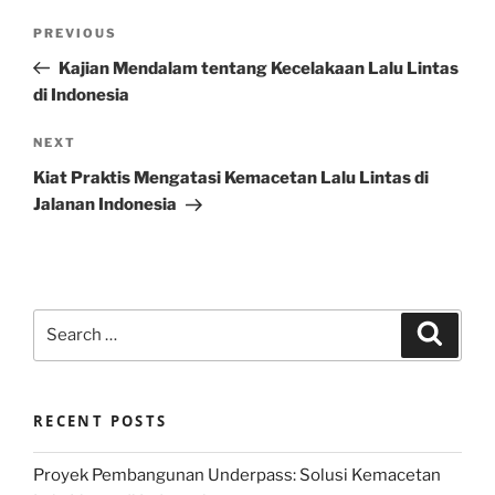
Post
Previous
PREVIOUS
navigation
Post
Kajian Mendalam tentang Kecelakaan Lalu Lintas
di Indonesia
Next
NEXT
Post
Kiat Praktis Mengatasi Kemacetan Lalu Lintas di
Jalanan Indonesia
Search
Search
for:
RECENT POSTS
Proyek Pembangunan Underpass: Solusi Kemacetan