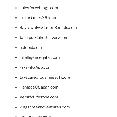
salesforceblogs.com
TrainGames365.com
BaytownEvaCationRentals.com
JabalpurCakeDelivery.com
halobjd.com
intelligenceqatar.com
PikaPikaApp.com
takecareofbusinessdfw.org
HamadaOfJapan.com
VersifyLifestyle.com
kingscreekadventures.com