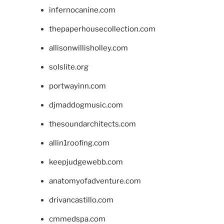
infernocanine.com
thepaperhousecollection.com
allisonwillisholley.com
solslite.org
portwayinn.com
djmaddogmusic.com
thesoundarchitects.com
allin1roofing.com
keepjudgewebb.com
anatomyofadventure.com
drivancastillo.com
cmmedspa.com