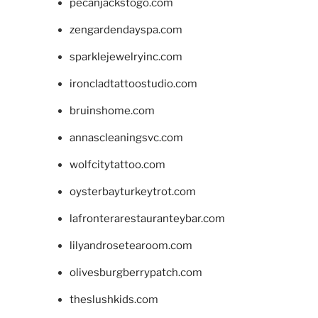
pecanjackstogo.com
zengardendayspa.com
sparklejewelryinc.com
ironcladtattoostudio.com
bruinshome.com
annascleaningsvc.com
wolfcitytattoo.com
oysterbayturkeytrot.com
lafronterarestauranteybar.com
lilyandrosetearoom.com
olivesburgberrypatch.com
theslushkids.com