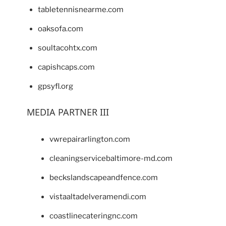
tabletennisnearme.com
oaksofa.com
soultacohtx.com
capishcaps.com
gpsyfl.org
MEDIA PARTNER III
vwrepairarlington.com
cleaningservicebaltimore-md.com
beckslandscapeandfence.com
vistaaltadelveramendi.com
coastlinecateringnc.com