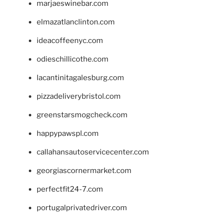
marjaeswinebar.com
elmazatlanclinton.com
ideacoffeenyc.com
odieschillicothe.com
lacantinitagalesburg.com
pizzadeliverybristol.com
greenstarsmogcheck.com
happypawspl.com
callahansautoservicecenter.com
georgiascornermarket.com
perfectfit24-7.com
portugalprivatedriver.com