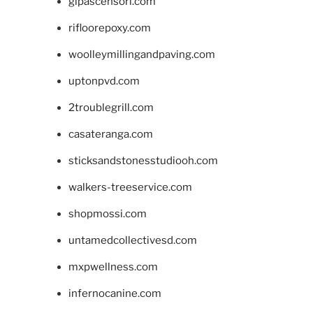
glpascensori.com
rifloorepoxy.com
woolleymillingandpaving.com
uptonpvd.com
2troublegrill.com
casateranga.com
sticksandstonesstudiooh.com
walkers-treeservice.com
shopmossi.com
untamedcollectivesd.com
mxpwellness.com
infernocanine.com