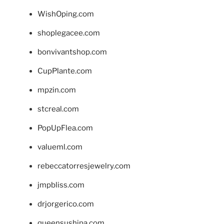
WishOping.com
shoplegacee.com
bonvivantshop.com
CupPlante.com
mpzin.com
stcreal.com
PopUpFlea.com
valueml.com
rebeccatorresjewelry.com
jmpbliss.com
drjorgerico.com
queensushipa.com