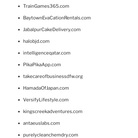
TrainGames365.com
BaytownEvaCationRentals.com
JabalpurCakeDelivery.com
halobjd.com
intelligenceqatar.com
PikaPikaApp.com
takecareofbusinessdfw.org
HamadaOfJapan.com
VersifyLifestyle.com
kingscreekadventures.com
antaeuslabs.com
purelycleanchemdry.com