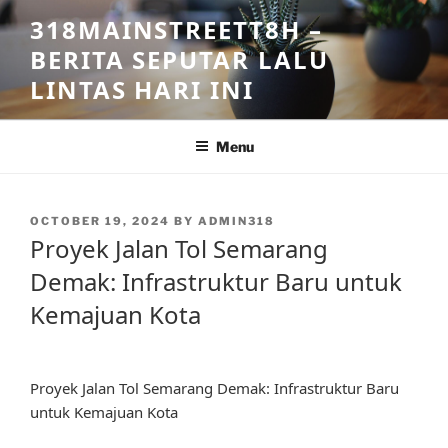
Skip
318MAINSTREETT8H –
to
BERITA SEPUTAR LALU
content
LINTAS HARI INI
Menu
POSTED
OCTOBER 19, 2024
BY
ADMIN318
ON
Proyek Jalan Tol Semarang
Demak: Infrastruktur Baru untuk
Kemajuan Kota
Proyek Jalan Tol Semarang Demak: Infrastruktur Baru
untuk Kemajuan Kota