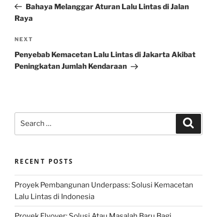
Post
Bahaya Melanggar Aturan Lalu Lintas di Jalan
Raya
Next
NEXT
Post
Penyebab Kemacetan Lalu Lintas di Jakarta Akibat
Peningkatan Jumlah Kendaraan
Search
Search
for:
RECENT POSTS
Proyek Pembangunan Underpass: Solusi Kemacetan
Lalu Lintas di Indonesia
Proyek Flyover: Solusi Atau Masalah Baru Bagi