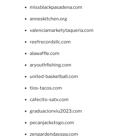
missblackpasadena.com
anneskitchen.org
valenciamarketytaqueria.com
reefrecordsllc.com
alawaffle.com
aryouthfishing.com
united-basketball.com
tios-tacos.com
cafecito-satx.com
graduacionviu2023.com
pecanjackstogo.com
zengardendayspa.com