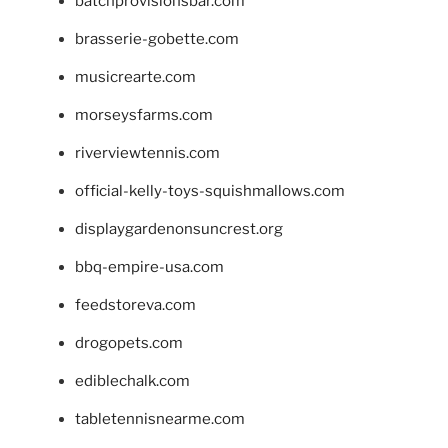
batchprovisionsbar.com
brasserie-gobette.com
musicrearte.com
morseysfarms.com
riverviewtennis.com
official-kelly-toys-squishmallows.com
displaygardenonsuncrest.org
bbq-empire-usa.com
feedstoreva.com
drogopets.com
ediblechalk.com
tabletennisnearme.com