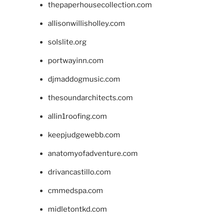
thepaperhousecollection.com
allisonwillisholley.com
solslite.org
portwayinn.com
djmaddogmusic.com
thesoundarchitects.com
allin1roofing.com
keepjudgewebb.com
anatomyofadventure.com
drivancastillo.com
cmmedspa.com
midletontkd.com