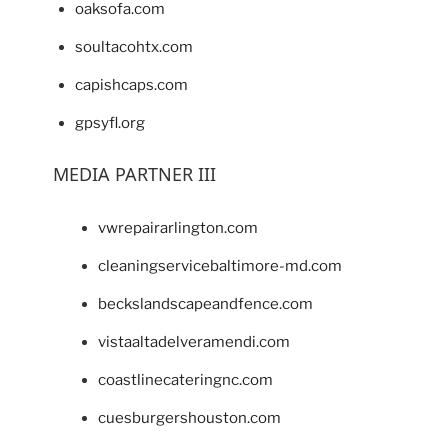
oaksofa.com
soultacohtx.com
capishcaps.com
gpsyfl.org
MEDIA PARTNER III
vwrepairarlington.com
cleaningservicebaltimore-md.com
beckslandscapeandfence.com
vistaaltadelveramendi.com
coastlinecateringnc.com
cuesburgershouston.com