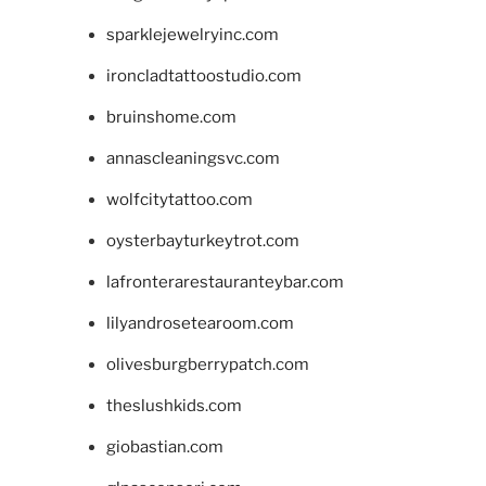
sparklejewelryinc.com
ironcladtattoostudio.com
bruinshome.com
annascleaningsvc.com
wolfcitytattoo.com
oysterbayturkeytrot.com
lafronterarestauranteybar.com
lilyandrosetearoom.com
olivesburgberrypatch.com
theslushkids.com
giobastian.com