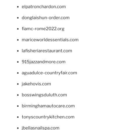
elpatronchardon.com
donglaishun-order.com
fiamc-rome2022.org
mariceworldessentials.com
lafisheriarestaurant.com
915jazzandmore.com
aguadulce-countryfair.com
jakehovis.com
bosswingsduluth.com
birminghamautocare.com
tonyscountrykitchen.com
jbellasnailspa.com