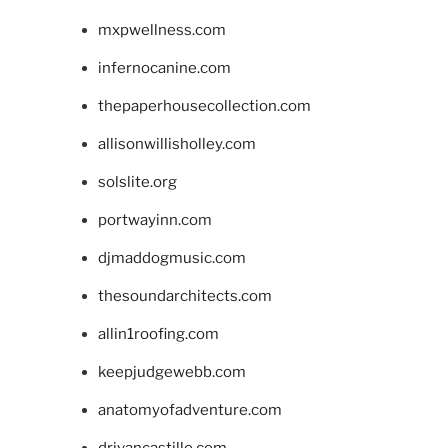
mxpwellness.com
infernocanine.com
thepaperhousecollection.com
allisonwillisholley.com
solslite.org
portwayinn.com
djmaddogmusic.com
thesoundarchitects.com
allin1roofing.com
keepjudgewebb.com
anatomyofadventure.com
drivancastillo.com