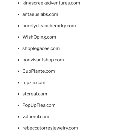
kingscreekadventures.com
antaeuslabs.com
purelycleanchemdry.com
WishOping.com
shoplegacee.com
bonvivantshop.com
CupPlante.com
mpzin.com
stcreal.com
PopUpFlea.com
valueml.com
rebeccatorresjewelry.com