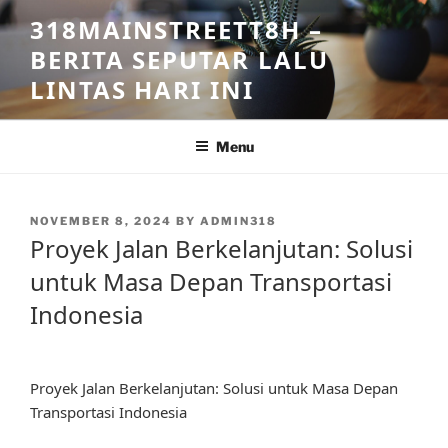
Skip
318MAINSTREETT8H –
to
BERITA SEPUTAR LALU
content
LINTAS HARI INI
Menu
POSTED
NOVEMBER 8, 2024
BY
ADMIN318
ON
Proyek Jalan Berkelanjutan: Solusi
untuk Masa Depan Transportasi
Indonesia
Proyek Jalan Berkelanjutan: Solusi untuk Masa Depan
Transportasi Indonesia