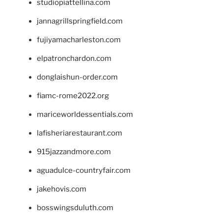
studiopiattellina.com
jannagrillspringfield.com
fujiyamacharleston.com
elpatronchardon.com
donglaishun-order.com
fiamc-rome2022.org
mariceworldessentials.com
lafisheriarestaurant.com
915jazzandmore.com
aguadulce-countryfair.com
jakehovis.com
bosswingsduluth.com