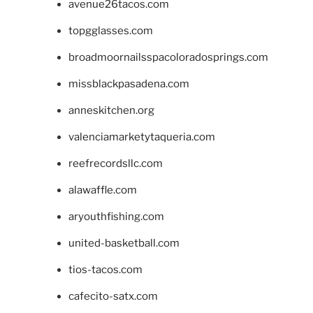
avenue26tacos.com
topgglasses.com
broadmoornailsspacoloradosprings.com
missblackpasadena.com
anneskitchen.org
valenciamarketytaqueria.com
reefrecordsllc.com
alawaffle.com
aryouthfishing.com
united-basketball.com
tios-tacos.com
cafecito-satx.com