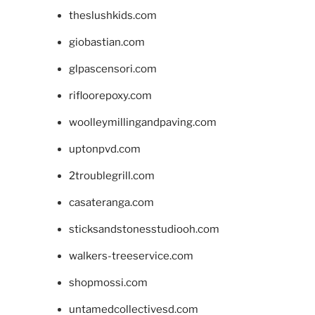
theslushkids.com
giobastian.com
glpascensori.com
rifloorepoxy.com
woolleymillingandpaving.com
uptonpvd.com
2troublegrill.com
casateranga.com
sticksandstonesstudiooh.com
walkers-treeservice.com
shopmossi.com
untamedcollectivesd.com