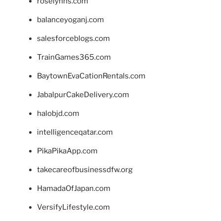
roselynns.com
balanceyoganj.com
salesforceblogs.com
TrainGames365.com
BaytownEvaCationRentals.com
JabalpurCakeDelivery.com
halobjd.com
intelligenceqatar.com
PikaPikaApp.com
takecareofbusinessdfw.org
HamadaOfJapan.com
VersifyLifestyle.com