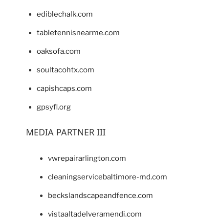
ediblechalk.com
tabletennisnearme.com
oaksofa.com
soultacohtx.com
capishcaps.com
gpsyfl.org
MEDIA PARTNER III
vwrepairarlington.com
cleaningservicebaltimore-md.com
beckslandscapeandfence.com
vistaaltadelveramendi.com