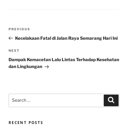
Post
Previous
PREVIOUS
navigation
Post
Kecelakaan Fatal di Jalan Raya Semarang Hari Ini
Next
NEXT
Post
Dampak Kemacetan Lalu Lintas Terhadap Kesehatan
dan Lingkungan
Search
Search
for:
RECENT POSTS