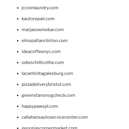
jccoinlaundry.com
kautorepair.com
marjaeswinebar.com
elmazatlanclinton.com
ideacoffeenyc.com
odieschillicothe.com
lacantinitagalesburg.com
pizzadeliverybristol.com
greenstarsmogcheck.com
happypawspl.com
callahansautoservicecenter.com
georgiascornermarket.com