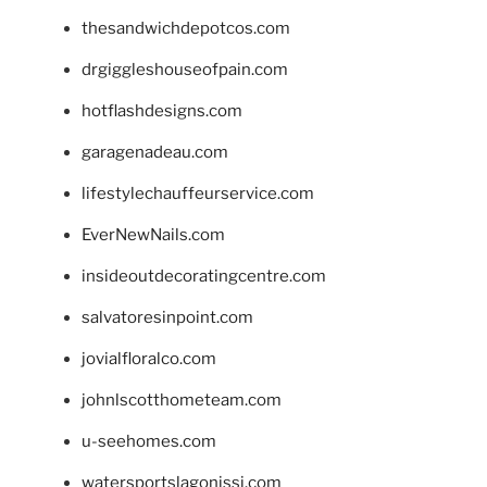
thesandwichdepotcos.com
drgiggleshouseofpain.com
hotflashdesigns.com
garagenadeau.com
lifestylechauffeurservice.com
EverNewNails.com
insideoutdecoratingcentre.com
salvatoresinpoint.com
jovialfloralco.com
johnlscotthometeam.com
u-seehomes.com
watersportslagonissi.com