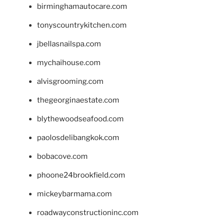
birminghamautocare.com
tonyscountrykitchen.com
jbellasnailspa.com
mychaihouse.com
alvisgrooming.com
thegeorginaestate.com
blythewoodseafood.com
paolosdelibangkok.com
bobacove.com
phoone24brookfield.com
mickeybarmama.com
roadwayconstructioninc.com