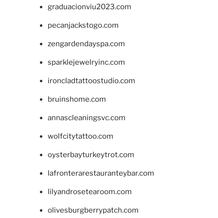
graduacionviu2023.com
pecanjackstogo.com
zengardendayspa.com
sparklejewelryinc.com
ironcladtattoostudio.com
bruinshome.com
annascleaningsvc.com
wolfcitytattoo.com
oysterbayturkeytrot.com
lafronterarestauranteybar.com
lilyandrosetearoom.com
olivesburgberrypatch.com