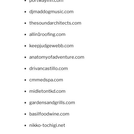
portwayinn.com
djmaddogmusic.com
thesoundarchitects.com
allin1roofing.com
keepjudgewebb.com
anatomyofadventure.com
drivancastillo.com
cmmedspa.com
midletontkd.com
gardensandgrills.com
basilfoodwine.com
nikko-tochigi.net