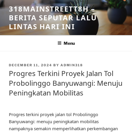
Skip
318MAINSTREETT8H –
to
BERITA SEPUTAR LALU
content
LINTAS HARI INI
Menu
POSTED
DECEMBER 11, 2024
BY
ADMIN318
ON
Progres Terkini Proyek Jalan Tol
Probolinggo Banyuwangi: Menuju
Peningkatan Mobilitas
Progres terkini proyek jalan tol Probolinggo
Banyuwangi: menuju peningkatan mobilitas
nampaknya semakin memperlihatkan perkembangan