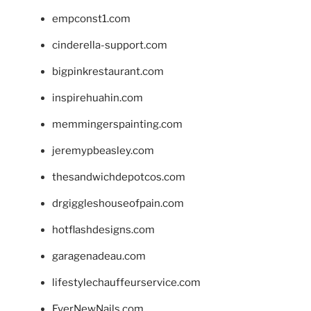
empconst1.com
cinderella-support.com
bigpinkrestaurant.com
inspirehuahin.com
memmingerspainting.com
jeremypbeasley.com
thesandwichdepotcos.com
drgiggleshouseofpain.com
hotflashdesigns.com
garagenadeau.com
lifestylechauffeurservice.com
EverNewNails.com