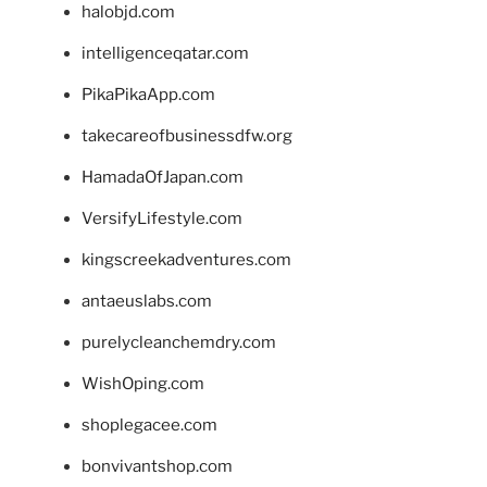
halobjd.com
intelligenceqatar.com
PikaPikaApp.com
takecareofbusinessdfw.org
HamadaOfJapan.com
VersifyLifestyle.com
kingscreekadventures.com
antaeuslabs.com
purelycleanchemdry.com
WishOping.com
shoplegacee.com
bonvivantshop.com