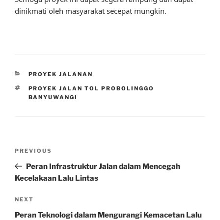
dinikmati oleh masyarakat secepat mungkin.
CATEGORIES
PROYEK JALANAN
TAGS
PROYEK JALAN TOL PROBOLINGGO
BANYUWANGI
Post
Previous
PREVIOUS
navigation
Post
Peran Infrastruktur Jalan dalam Mencegah
Kecelakaan Lalu Lintas
Next
NEXT
Post
Peran Teknologi dalam Mengurangi Kemacetan Lalu