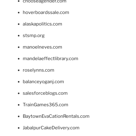
chooseagender.com
hoverboardssale.com
alaskapolitics.com
stsmp.org
manoelneves.com
mandelaeffectlibrary.com
roselynns.com
balanceyoganj.com
salesforceblogs.com
TrainGames365.com
BaytownEvaCationRentals.com
JabalpurCakeDelivery.com