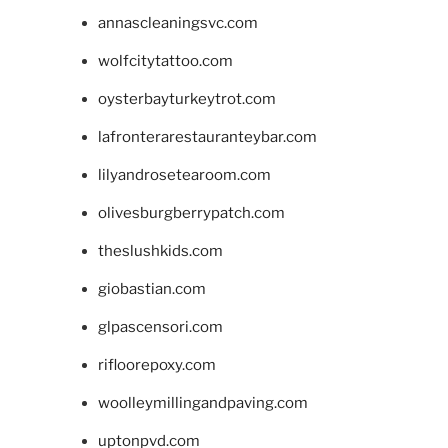
annascleaningsvc.com
wolfcitytattoo.com
oysterbayturkeytrot.com
lafronterarestauranteybar.com
lilyandrosetearoom.com
olivesburgberrypatch.com
theslushkids.com
giobastian.com
glpascensori.com
rifloorepoxy.com
woolleymillingandpaving.com
uptonpvd.com