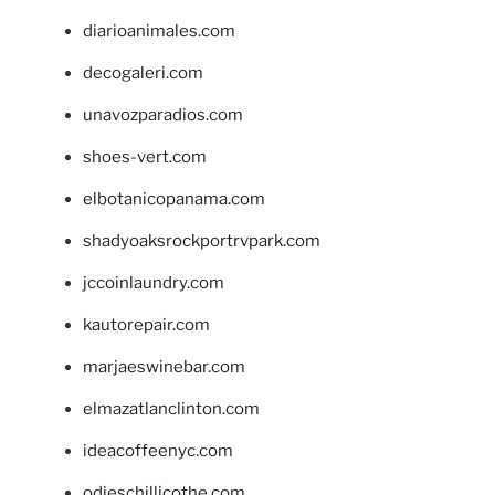
diarioanimales.com
decogaleri.com
unavozparadios.com
shoes-vert.com
elbotanicopanama.com
shadyoaksrockportrvpark.com
jccoinlaundry.com
kautorepair.com
marjaeswinebar.com
elmazatlanclinton.com
ideacoffeenyc.com
odieschillicothe.com