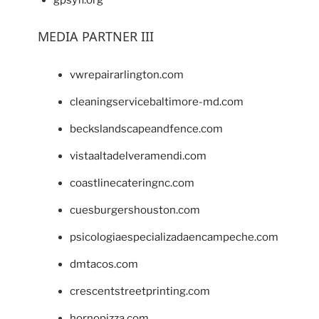
gpsyfl.org
MEDIA PARTNER III
vwrepairarlington.com
cleaningservicebaltimore-md.com
beckslandscapeandfence.com
vistaaltadelveramendi.com
coastlinecateringnc.com
cuesburgershouston.com
psicologiaespecializadaencampeche.com
dmtacos.com
crescentstreetprinting.com
hornopizza.com