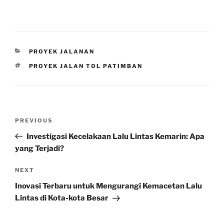
CATEGORIES
PROYEK JALANAN
TAGS
PROYEK JALAN TOL PATIMBAN
Post
Previous
PREVIOUS
navigation
Post
Investigasi Kecelakaan Lalu Lintas Kemarin: Apa
yang Terjadi?
Next
NEXT
Post
Inovasi Terbaru untuk Mengurangi Kemacetan Lalu
Lintas di Kota-kota Besar