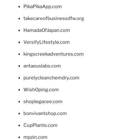
PikaPikaApp.com
takecareofbusinessdfw.org
HamadaOfJapan.com
VersifyLifestyle.com
kingscreekadventures.com
antaeuslabs.com
purelycleanchemdry.com
WishOping.com
shoplegacee.com
bonvivantshop.com
CupPlante.com
mpzin.com