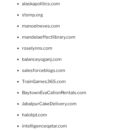
alaskapolitics.com
stsmp.org
manoelneves.com
mandelaeffectlibrary.com
roselynns.com
balanceyoganj.com
salesforceblogs.com
TrainGames365.com
BaytownEvaCationRentals.com
JabalpurCakeDelivery.com
halobjd.com
intelligenceqatar.com