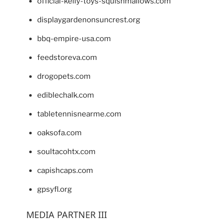
official-kelly-toys-squishmallows.com
displaygardenonsuncrest.org
bbq-empire-usa.com
feedstoreva.com
drogopets.com
ediblechalk.com
tabletennisnearme.com
oaksofa.com
soultacohtx.com
capishcaps.com
gpsyfl.org
MEDIA PARTNER III