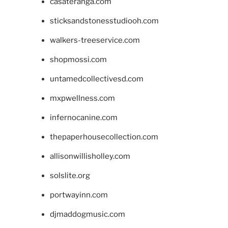
casateranga.com
sticksandstonesstudiooh.com
walkers-treeservice.com
shopmossi.com
untamedcollectivesd.com
mxpwellness.com
infernocanine.com
thepaperhousecollection.com
allisonwillisholley.com
solslite.org
portwayinn.com
djmaddogmusic.com