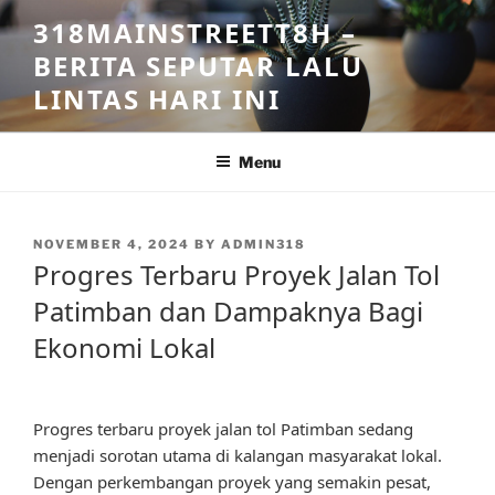
Skip
318MAINSTREETT8H –
to
BERITA SEPUTAR LALU
content
LINTAS HARI INI
Menu
POSTED
NOVEMBER 4, 2024
BY
ADMIN318
ON
Progres Terbaru Proyek Jalan Tol
Patimban dan Dampaknya Bagi
Ekonomi Lokal
Progres terbaru proyek jalan tol Patimban sedang
menjadi sorotan utama di kalangan masyarakat lokal.
Dengan perkembangan proyek yang semakin pesat,