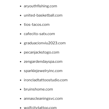
aryouthfishing.com
united-basketball.com
tios-tacos.com
cafecito-satx.com
graduacionviu2023.com
pecanjackstogo.com
zengardendayspa.com
sparklejewelryinc.com
ironcladtattoostudio.com
bruinshome.com
annascleaningsvc.com
wolfcitytattoo.com