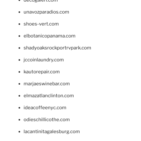
decogaleri.com
unavozparadios.com
shoes-vert.com
elbotanicopanama.com
shadyoaksrockportrvpark.com
jccoinlaundry.com
kautorepair.com
marjaeswinebar.com
elmazatlanclinton.com
ideacoffeenyc.com
odieschillicothe.com
lacantinitagalesburg.com