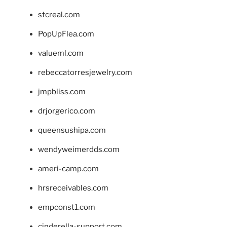
stcreal.com
PopUpFlea.com
valueml.com
rebeccatorresjewelry.com
jmpbliss.com
drjorgerico.com
queensushipa.com
wendyweimerdds.com
ameri-camp.com
hrsreceivables.com
empconst1.com
cinderella-support.com