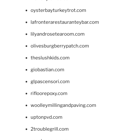
oysterbayturkeytrot.com
lafronterarestauranteybar.com
lilyandrosetearoom.com
olivesburgberrypatch.com
theslushkids.com
giobastian.com
glpascensori.com
rifloorepoxy.com
woolleymillingandpaving.com
uptonpvd.com
2troublegrill.com