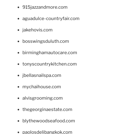
915jazzandmore.com
aguadulce-countryfair.com
jakehovis.com
bosswingsduluth.com
birminghamautocare.com
tonyscountrykitchen.com
jbellasnailspa.com
mychaihouse.com
alvisgrooming.com
thegeorginaestate.com
blythewoodseafood.com
paolosdelibangkok.com