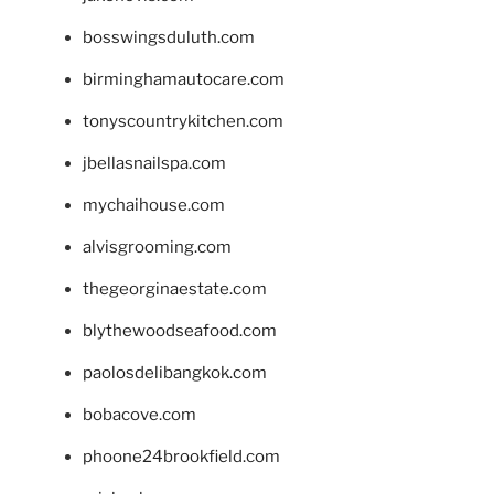
bosswingsduluth.com
birminghamautocare.com
tonyscountrykitchen.com
jbellasnailspa.com
mychaihouse.com
alvisgrooming.com
thegeorginaestate.com
blythewoodseafood.com
paolosdelibangkok.com
bobacove.com
phoone24brookfield.com