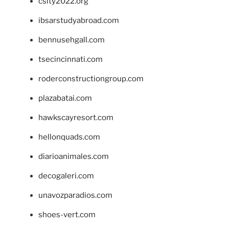
csity2022.org
ibsarstudyabroad.com
bennusehgall.com
tsecincinnati.com
roderconstructiongroup.com
plazabatai.com
hawkscayresort.com
hellonquads.com
diarioanimales.com
decogaleri.com
unavozparadios.com
shoes-vert.com