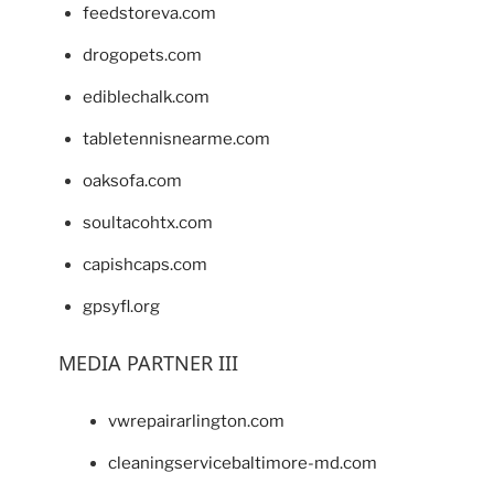
feedstoreva.com
drogopets.com
ediblechalk.com
tabletennisnearme.com
oaksofa.com
soultacohtx.com
capishcaps.com
gpsyfl.org
MEDIA PARTNER III
vwrepairarlington.com
cleaningservicebaltimore-md.com