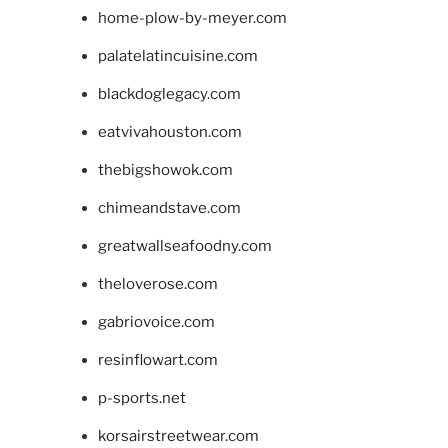
home-plow-by-meyer.com
palatelatincuisine.com
blackdoglegacy.com
eatvivahouston.com
thebigshowok.com
chimeandstave.com
greatwallseafoodny.com
theloverose.com
gabriovoice.com
resinflowart.com
p-sports.net
korsairstreetwear.com