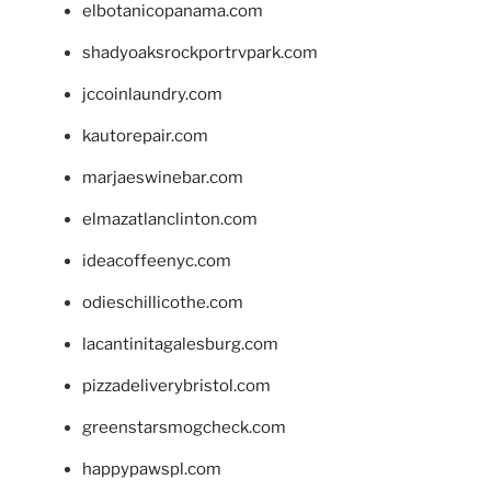
elbotanicopanama.com
shadyoaksrockportrvpark.com
jccoinlaundry.com
kautorepair.com
marjaeswinebar.com
elmazatlanclinton.com
ideacoffeenyc.com
odieschillicothe.com
lacantinitagalesburg.com
pizzadeliverybristol.com
greenstarsmogcheck.com
happypawspl.com