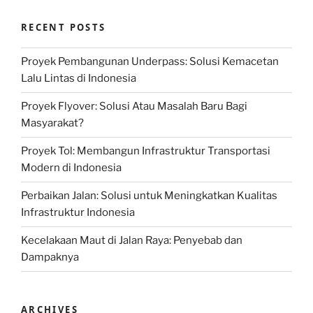
RECENT POSTS
Proyek Pembangunan Underpass: Solusi Kemacetan
Lalu Lintas di Indonesia
Proyek Flyover: Solusi Atau Masalah Baru Bagi
Masyarakat?
Proyek Tol: Membangun Infrastruktur Transportasi
Modern di Indonesia
Perbaikan Jalan: Solusi untuk Meningkatkan Kualitas
Infrastruktur Indonesia
Kecelakaan Maut di Jalan Raya: Penyebab dan
Dampaknya
ARCHIVES