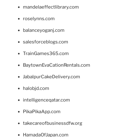
mandelaeffectlibrary.com
roselynns.com
balanceyoganj.com
salesforceblogs.com
TrainGames365.com
BaytownEvaCationRentals.com
JabalpurCakeDelivery.com
halobjd.com
intelligenceqatar.com
PikaPikaApp.com
takecareofbusinessdfw.org
HamadaOfJapan.com