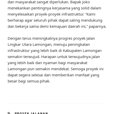
dan masyarakat sangat diperlukan. Bapak Joko
menekankan pentingnya kerjasama yang solid dalam
menyelesaikan proyek-proyek infrastruktur. “Kami
berharap agar seluruh pihak dapat saling mendukung
dan bekerja sama demi kemajuan daerah ini,” paparnya.
Dengan terus meningkatnya progres proyek Jalan
Lingkar Utara Lamongan, menuju peningkatan
infrastruktur yang lebih baik di Kabupaten Lamongan
semakin terwujud. Harapan untuk terwujudnya jalan
yang lebih baik dan nyaman bagi masyarakat
Lamongan pun semakin mendekat. Semoga proyek ini
dapat segera selesai dan memberikan manfaat yang
besar bagi semua pihak.
CATEGORIES
PROYEK JALANAN