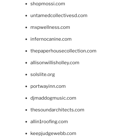
shopmossi.com
untamedcollectivesd.com
mxpwellness.com
infernocanine.com
thepaperhousecollection.com
allisonwillisholley.com
solslite.org
portwayinn.com
djmaddogmusic.com
thesoundarchitects.com
allin1roofing.com
keepjudgewebb.com