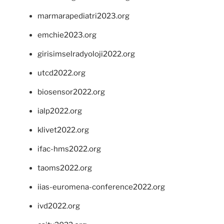
marmarapediatri2023.org
emchie2023.org
girisimselradyoloji2022.org
utcd2022.org
biosensor2022.org
ialp2022.org
klivet2022.org
ifac-hms2022.org
taoms2022.org
iias-euromena-conference2022.org
ivd2022.org