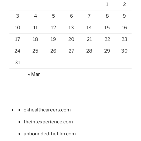
1
2
3
4
5
6
7
8
9
10
11
12
13
14
15
16
17
18
19
20
21
22
23
24
25
26
27
28
29
30
31
« Mar
okhealthcareers.com
theintexperience.com
unboundedthefilm.com