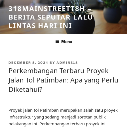
Skip
318MAINSTREETT8H –
to
BERITA SEPUTAR LALU
content
LINTAS HARI INI
Menu
POSTED
DECEMBER 8, 2024
BY
ADMIN318
ON
Perkembangan Terbaru Proyek
Jalan Tol Patimban: Apa yang Perlu
Diketahui?
Proyek jalan tol Patimban merupakan salah satu proyek
infrastruktur yang sedang menjadi sorotan publik
belakangan ini. Perkembangan terbaru proyek ini