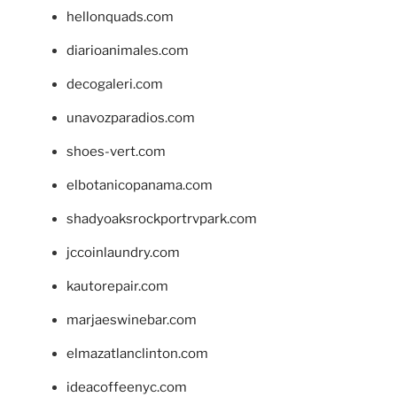
hellonquads.com
diarioanimales.com
decogaleri.com
unavozparadios.com
shoes-vert.com
elbotanicopanama.com
shadyoaksrockportrvpark.com
jccoinlaundry.com
kautorepair.com
marjaeswinebar.com
elmazatlanclinton.com
ideacoffeenyc.com