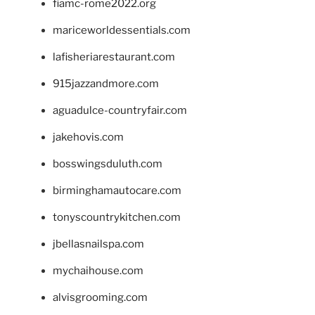
fiamc-rome2022.org
mariceworldessentials.com
lafisheriarestaurant.com
915jazzandmore.com
aguadulce-countryfair.com
jakehovis.com
bosswingsduluth.com
birminghamautocare.com
tonyscountrykitchen.com
jbellasnailspa.com
mychaihouse.com
alvisgrooming.com