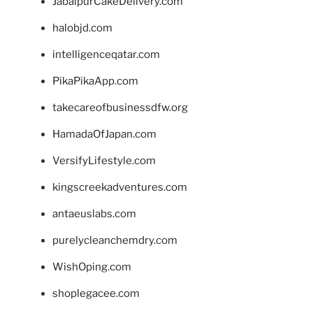
JabalpurCakeDelivery.com
halobjd.com
intelligenceqatar.com
PikaPikaApp.com
takecareofbusinessdfw.org
HamadaOfJapan.com
VersifyLifestyle.com
kingscreekadventures.com
antaeuslabs.com
purelycleanchemdry.com
WishOping.com
shoplegacee.com