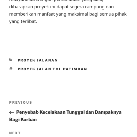
diharapkan proyek ini dapat segera rampung dan
memberikan manfaat yang maksimal bagi semua pihak
yang terlibat.
CATEGORIES
PROYEK JALANAN
TAGS
PROYEK JALAN TOL PATIMBAN
Post
Previous
PREVIOUS
navigation
Post
Penyebab Kecelakaan Tunggal dan Dampaknya
Bagi Korban
Next
NEXT