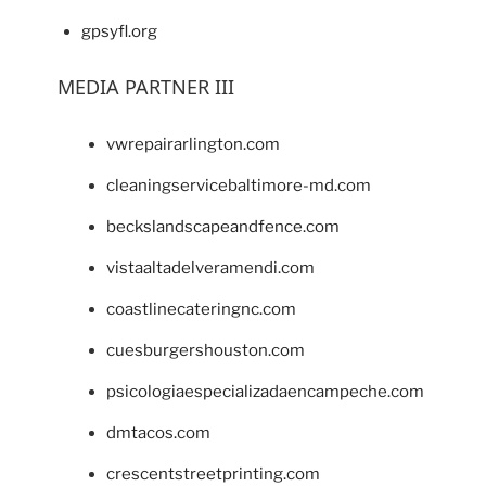
gpsyfl.org
MEDIA PARTNER III
vwrepairarlington.com
cleaningservicebaltimore-md.com
beckslandscapeandfence.com
vistaaltadelveramendi.com
coastlinecateringnc.com
cuesburgershouston.com
psicologiaespecializadaencampeche.com
dmtacos.com
crescentstreetprinting.com