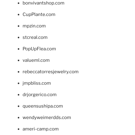
bonvivantshop.com
CupPlante.com
mpzin.com
stcreal.com
PopUpFlea.com
valueml.com
rebeccatorresjewelry.com
jmpbliss.com
drjorgerico.com
queensushipa.com
wendyweimerdds.com
ameri-camp.com