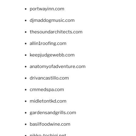
portwayinn.com
djmaddogmusic.com
thesoundarchitects.com
allin1roofing.com
keepjudgewebb.com
anatomyofadventure.com
drivancastillo.com
cmmedspa.com
midletontkd.com
gardensandgrills.com
basilfoodwine.com
nikko-tochigi.net