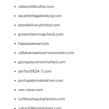
odieschillicothe.com
lacantinitagalesburg.com
pizzadeliverybristol.com
greenstarsmogcheck.com
happypawspl.com
callahansautoservicecenter.com
georgiascornermarket.com
perfectfit24-7.com
portugalprivatedriver.com
von-racer.com
coffeeshopcharleston.com
salon104mainstreet.com