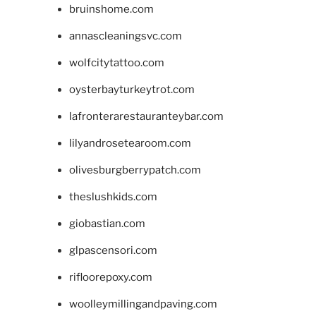
bruinshome.com
annascleaningsvc.com
wolfcitytattoo.com
oysterbayturkeytrot.com
lafronterarestauranteybar.com
lilyandrosetearoom.com
olivesburgberrypatch.com
theslushkids.com
giobastian.com
glpascensori.com
rifloorepoxy.com
woolleymillingandpaving.com