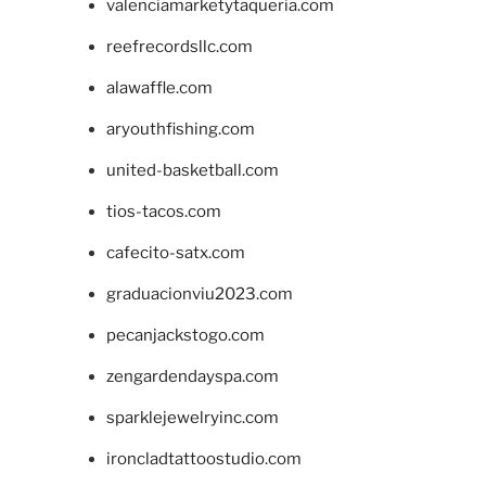
valenciamarketytaqueria.com
reefrecordsllc.com
alawaffle.com
aryouthfishing.com
united-basketball.com
tios-tacos.com
cafecito-satx.com
graduacionviu2023.com
pecanjackstogo.com
zengardendayspa.com
sparklejewelryinc.com
ironcladtattoostudio.com