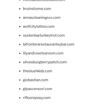
bruinshome.com
annascleaningsvc.com
wolfcitytattoo.com
oysterbayturkeytrot.com
lafronterarestauranteybar.com
lilyandrosetearoom.com
olivesburgberrypatch.com
theslushkids.com
giobastian.com
glpascensori.com
rifloorepoxy.com