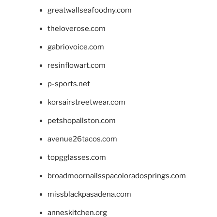
greatwallseafoodny.com
theloverose.com
gabriovoice.com
resinflowart.com
p-sports.net
korsairstreetwear.com
petshopallston.com
avenue26tacos.com
topgglasses.com
broadmoornailsspacoloradosprings.com
missblackpasadena.com
anneskitchen.org