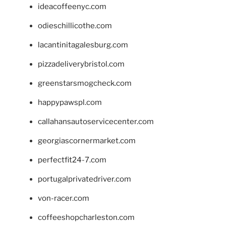
ideacoffeenyc.com
odieschillicothe.com
lacantinitagalesburg.com
pizzadeliverybristol.com
greenstarsmogcheck.com
happypawspl.com
callahansautoservicecenter.com
georgiascornermarket.com
perfectfit24-7.com
portugalprivatedriver.com
von-racer.com
coffeeshopcharleston.com