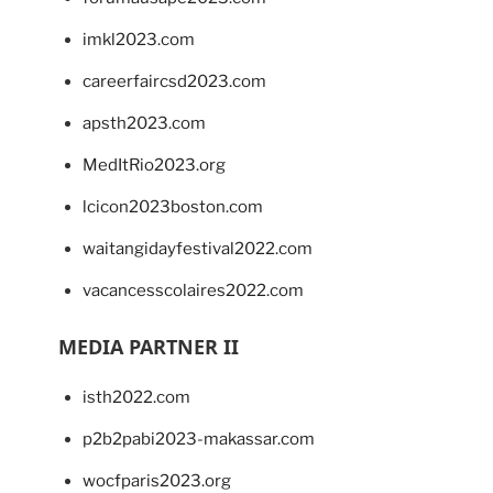
imkl2023.com
careerfaircsd2023.com
apsth2023.com
MedItRio2023.org
lcicon2023boston.com
waitangidayfestival2022.com
vacancesscolaires2022.com
MEDIA PARTNER II
isth2022.com
p2b2pabi2023-makassar.com
wocfparis2023.org