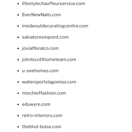
lifestylechauffeurservice.com
EverNewNails.com
insideoutdecoratingcentre.com
salvatoresinpoint.com
jovialfloralco.com
johnlscotthometeam.com
u-seehomes.com
watersportslagonissi.com
mischieffashion.com
eduwyre.com
retro-interiors.com
theblvd-boise.com