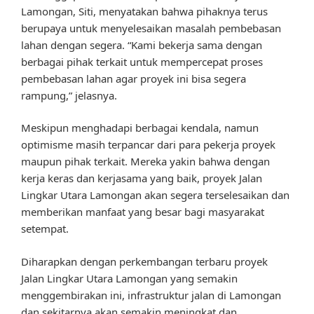
Lamongan, Siti, menyatakan bahwa pihaknya terus
berupaya untuk menyelesaikan masalah pembebasan
lahan dengan segera. “Kami bekerja sama dengan
berbagai pihak terkait untuk mempercepat proses
pembebasan lahan agar proyek ini bisa segera
rampung,” jelasnya.
Meskipun menghadapi berbagai kendala, namun
optimisme masih terpancar dari para pekerja proyek
maupun pihak terkait. Mereka yakin bahwa dengan
kerja keras dan kerjasama yang baik, proyek Jalan
Lingkar Utara Lamongan akan segera terselesaikan dan
memberikan manfaat yang besar bagi masyarakat
setempat.
Diharapkan dengan perkembangan terbaru proyek
Jalan Lingkar Utara Lamongan yang semakin
menggembirakan ini, infrastruktur jalan di Lamongan
dan sekitarnya akan semakin meningkat dan