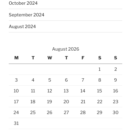
October 2024
September 2024
August 2024
August 2026
M
T
W
T
F
S
S
1
2
3
4
5
6
7
8
9
10
11
12
13
14
15
16
17
18
19
20
21
22
23
24
25
26
27
28
29
30
31