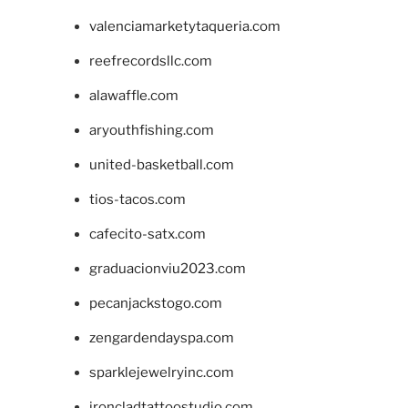
valenciamarketytaqueria.com
reefrecordsllc.com
alawaffle.com
aryouthfishing.com
united-basketball.com
tios-tacos.com
cafecito-satx.com
graduacionviu2023.com
pecanjackstogo.com
zengardendayspa.com
sparklejewelryinc.com
ironcladtattoostudio.com