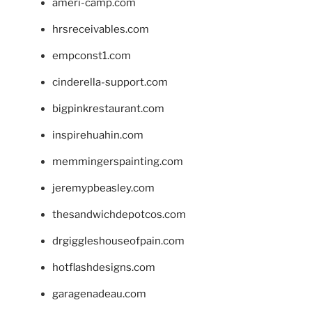
ameri-camp.com
hrsreceivables.com
empconst1.com
cinderella-support.com
bigpinkrestaurant.com
inspirehuahin.com
memmingerspainting.com
jeremypbeasley.com
thesandwichdepotcos.com
drgiggleshouseofpain.com
hotflashdesigns.com
garagenadeau.com