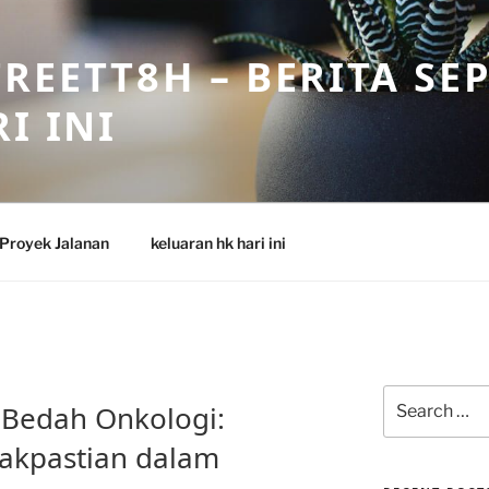
REETT8H – BERITA SE
I INI
Proyek Jalanan
keluaran hk hari ini
Search
 Bedah Onkologi:
for:
akpastian dalam