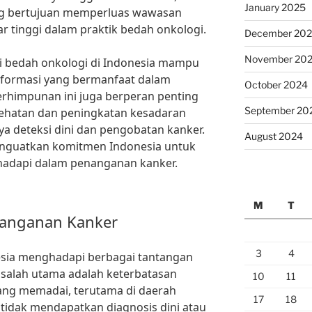
January 2025
ang bertujuan memperluas wawasan
r tinggi dalam praktik bedah onkologi.
December 20
November 20
li bedah onkologi di Indonesia mampu
informasi yang bermanfaat dalam
October 2024
rhimpunan ini juga berperan penting
September 20
sehatan dan peningkatan kesadaran
a deteksi dini dan pengobatan kanker.
August 2024
nguatkan komitmen Indonesia untuk
hadapi dalam penanganan kanker.
M
T
nanganan Kanker
3
4
sia menghadapi berbagai tantangan
asalah utama adalah keterbatasan
10
11
 yang memadai, terutama di daerah
17
18
 tidak mendapatkan diagnosis dini atau