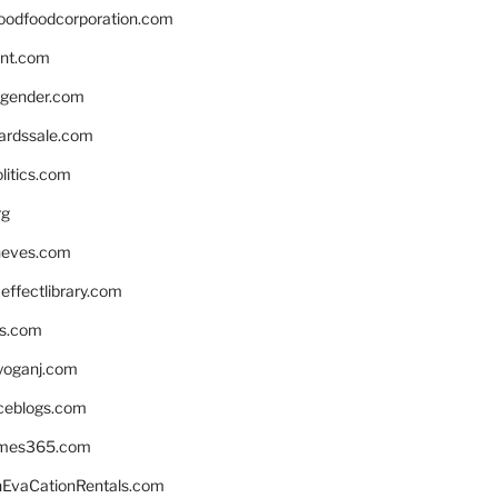
oodfoodcorporation.com
nnt.com
gender.com
ardssale.com
litics.com
rg
neves.com
ffectlibrary.com
ns.com
yoganj.com
rceblogs.com
ames365.com
EvaCationRentals.com