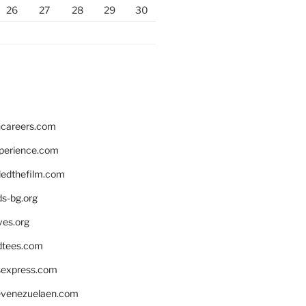
26
27
28
29
30
hcareers.com
xperience.com
edthefilm.com
ds-bg.org
ves.org
tees.com
rsexpress.com
venezuelaen.com