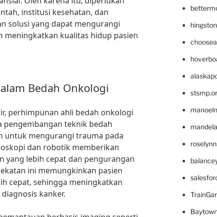
sial. Oleh karena itu, diperlukan
betterm
tah, institusi kesehatan, dan
n solusi yang dapat mengurangi
hingsto
n meningkatkan kualitas hidup pasien
choosea
hoverbo
alaskapo
dalam Bedah Onkologi
stsmp.o
manoel
r, perhimpunan ahli bedah onkologi
da pengembangan teknik bedah
mandelae
uan untuk mengurangi trauma pada
roselyn
aroskopi dan robotik memberikan
 yang lebih cepat dan pengurangan
balance
ndekatan ini memungkinkan pasien
salesfo
ebih cepat, sehingga meningkatkan
 diagnosis kanker.
TrainG
Baytown