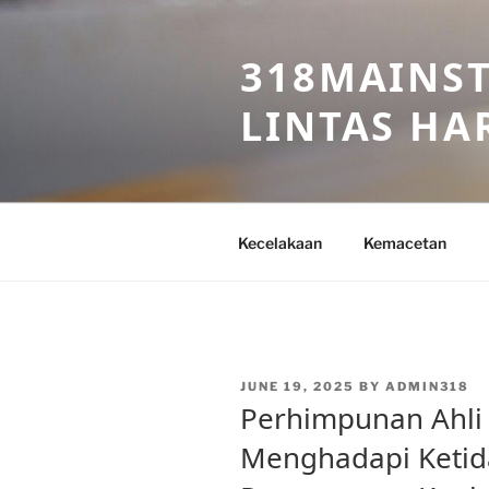
Skip
to
318MAINST
content
LINTAS HAR
Kecelakaan
Kemacetan
POSTED
JUNE 19, 2025
BY
ADMIN318
ON
Perhimpunan Ahli
Menghadapi Ketid