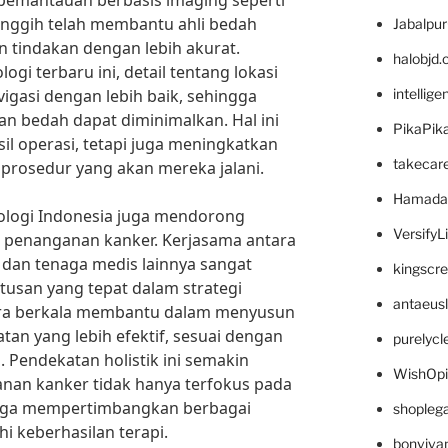
gi pemantauan berbasis imaging seperti
anggih telah membantu ahli bedah
Jabalpu
 tindakan dengan lebih akurat.
halobjd
gi terbaru ini, detail tentang lokasi
igasi dengan lebih baik, sehingga
intellig
an bedah dapat diminimalkan. Hal ini
PikaPik
l operasi, tetapi juga meningkatkan
takecar
prosedur yang akan mereka jalani.
Hamada
ologi Indonesia juga mendorong
VersifyL
am penanganan kanker. Kerjasama antara
, dan tenaga medis lainnya sangat
kingscr
usan yang tepat dalam strategi
antaeus
ara berkala membantu dalam menyusun
atan yang lebih efektif, sesuai dengan
purelyc
 Pendekatan holistik ini semakin
WishOp
an kanker tidak hanya terfokus pada
juga mempertimbangkan berbagai
shopleg
i keberhasilan terapi.
bonviva