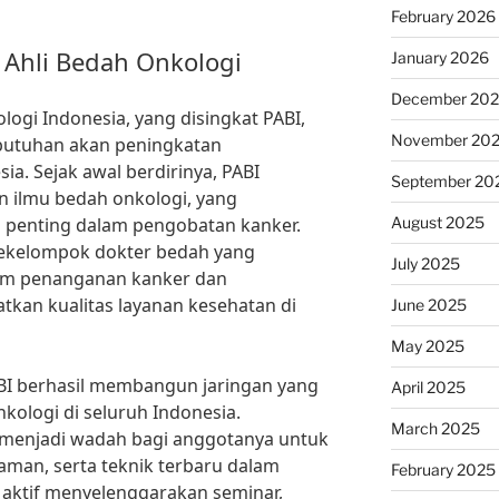
February 2026
 Ahli Bedah Onkologi
January 2026
December 20
ogi Indonesia, yang disingkat PABI,
November 20
butuhan akan peningkatan
a. Sejak awal berdirinya, PABI
September 20
 ilmu bedah onkologi, yang
 penting dalam pengobatan kanker.
August 2025
h sekelompok dokter bedah yang
July 2025
lam penanganan kanker dan
kan kualitas layanan kesehatan di
June 2025
May 2025
ABI berhasil membangun jaringan yang
April 2025
nkologi di seluruh Indonesia.
March 2025
menjadi wadah bagi anggotanya untuk
man, serta teknik terbaru dalam
February 2025
 aktif menyelenggarakan seminar,