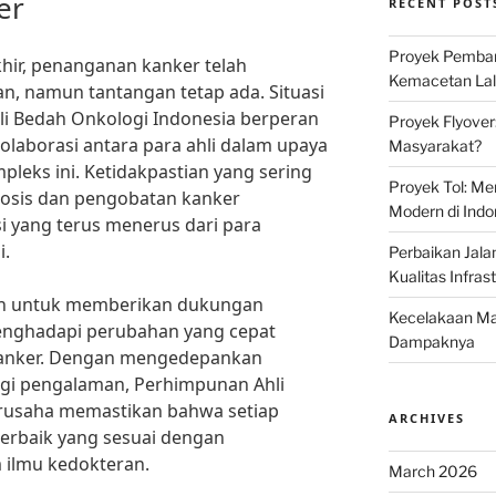
er
RECENT POST
Proyek Pemban
hir, penanganan kanker telah
Kemacetan Lalu
n, namun tantangan tetap ada. Situasi
i Bedah Onkologi Indonesia berperan
Proyek Flyover
olaborasi antara para ahli dalam upaya
Masyarakat?
leks ini. Ketidakpastian yang sering
Proyek Tol: Me
gnosis dan pengobatan kanker
Modern di Indo
i yang terus menerus dari para
i.
Perbaikan Jala
Kualitas Infras
en untuk memberikan dukungan
Kecelakaan Mau
nghadapi perubahan yang cepat
Dampaknya
kanker. Dengan mengedepankan
bagi pengalaman, Perhimpunan Ahli
rusaha memastikan bahwa setiap
ARCHIVES
erbaik yang sesuai dengan
ilmu kedokteran.
March 2026