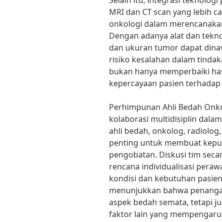
Selain itu, integrasi teknolo
MRI dan CT scan yang lebih c
onkologi dalam merencanakan
Dengan adanya alat dan teknolo
dan ukuran tumor dapat dinav
risiko kesalahan dalam tindak
bukan hanya memperbaiki hasi
kepercayaan pasien terhadap 
Perhimpunan Ahli Bedah Onk
kolaborasi multidisiplin dal
ahli bedah, onkolog, radiolog
penting untuk membuat keput
pengobatan. Diskusi tim sec
rencana individualisasi peraw
kondisi dan kebutuhan pasien.
menunjukkan bahwa penangan
aspek bedah semata, tetapi 
faktor lain yang mempengaruh