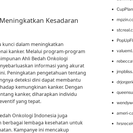
CupPlan
 Meningkatkan Kesadaran
mpzin.c
stcreal.
PopUpFl
u kunci dalam meningkatkan
ai kanker. Melalui program-program
valueml
himpunan Ahli Bedah Onkologi
rebecca
nyebarluaskan informasi yang akurat
jmpblis
 ini. Peningkatan pengetahuan tentang
ntingnya deteksi dini dapat membantu
drjorger
erhadap kemungkinan kanker. Dengan
queensu
tang kanker, diharapkan individu
ventif yang tepat.
wendyw
ameri-
Bedah Onkologi Indonesia juga
n berbagai lembaga kesehatan untuk
hrsrece
atan. Kampanye ini mencakup