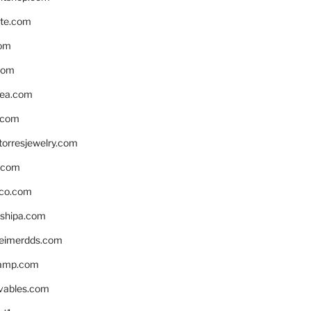
te.com
om
com
ea.com
.com
torresjewelry.com
s.com
ico.com
shipa.com
eimerdds.com
camp.com
ivables.com