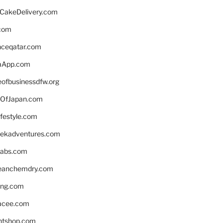
rCakeDelivery.com
.com
enceqatar.com
aApp.com
eofbusinessdfw.org
OfJapan.com
ifestyle.com
eekadventures.com
labs.com
leanchemdry.com
ing.com
acee.com
ntshop.com