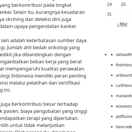
yang berkontribusi pada tingkat
24
25
anker. Selain itu, kurangnya kesadaran
31
 skrining dan deteksi dini juga
« Mar
dalam upaya pengendalian kanker.
an lain adalah keterbatasan sumber daya
i. Jumlah ahli bedah onkologi yang
edikit jika dibandingkan dengan
okhealt
engakibatkan beban kerja yang berat
theinte
pat mempengaruhi kualitas perawatan.
ogi Indonesia memiliki peran penting
unbound
i melalui pelatihan dan sertifikasi
catfrien
 ini.
marianli
 juga berkontribusi besar terhadap
wayward
k pasien, biaya pengobatan yang tinggi
pidfloo
ndapatkan terapi yang diperlukan.
lih untuk tidak melanjutkan
bancode