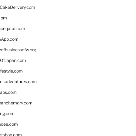
rCakeDelivery.com
.com
enceqatar.com
aApp.com
eofbusinessdfw.org
OfJapan.com
ifestyle.com
eekadventures.com
labs.com
leanchemdry.com
ing.com
acee.com
ntshop.com