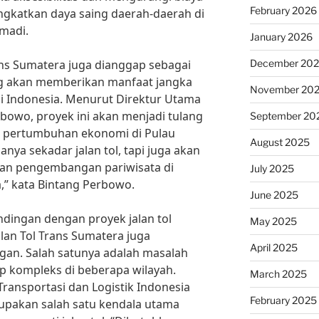
February 2026
ingkatkan daya saing daerah-daerah di
umadi.
January 2026
Trans Sumatera juga dianggap sebagai
December 20
ang akan memberikan manfaat jangka
November 20
 Indonesia. Menurut Direktur Utama
bowo, proyek ini akan menjadi tulang
September 20
pertumbuhan ekonomi di Pulau
August 2025
nya sekadar jalan tol, tapi juga akan
an pengembangan pariwisata di
July 2025
a,” kata Bintang Perbowo.
June 2025
dingan dengan proyek jalan tol
May 2025
alan Tol Trans Sumatera juga
April 2025
an. Salah satunya adalah masalah
 kompleks di beberapa wilayah.
March 2025
 Transportasi dan Logistik Indonesia
February 2025
upakan salah satu kendala utama