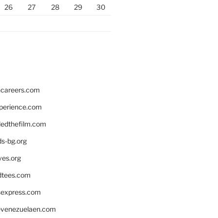
26
27
28
29
30
hcareers.com
xperience.com
edthefilm.com
ds-bg.org
ves.org
tees.com
rsexpress.com
venezuelaen.com