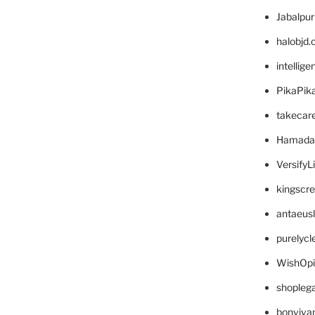
Jabalpu
halobjd
intellig
PikaPik
takecar
Hamada
VersifyL
kingscr
antaeus
purelyc
WishOp
shopleg
bonviva