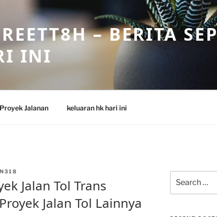
REETT8H – BERITA SE
I INI
Proyek Jalanan
keluaran hk hari ini
N318
Search
ek Jalan Tol Trans
for:
royek Jalan Tol Lainnya