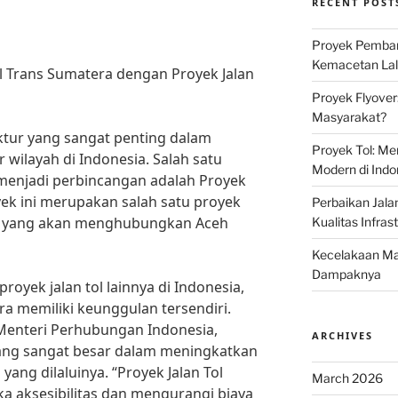
RECENT POST
Proyek Pemban
Kemacetan Lalu
l Trans Sumatera dengan Proyek Jalan
Proyek Flyover
Masyarakat?
uktur yang sangat penting dalam
Proyek Tol: Me
wilayah di Indonesia. Salah satu
Modern di Indo
 menjadi perbincangan adalah Proyek
yek ini merupakan salah satu proyek
Perbaikan Jala
sia yang akan menghubungkan Aceh
Kualitas Infras
Kecelakaan Mau
Dampaknya
yek jalan tol lainnya di Indonesia,
ra memiliki keunggulan tersendiri.
Menteri Perhubungan Indonesia,
ARCHIVES
yang sangat besar dalam meningkatkan
ng dilaluinya. “Proyek Jalan Tol
March 2026
 aksesibilitas dan mengurangi biaya