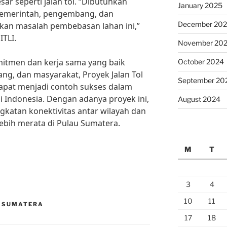
sar seperti jalan tol. “Dibutuhkan
January 2025
 pemerintah, pengembang, dan
December 20
kan masalah pembebasan lahan ini,”
ITLI.
November 20
itmen dan kerja sama yang baik
October 2024
g, dan masyarakat, Proyek Jalan Tol
September 20
apat menjadi contoh sukses dalam
 Indonesia. Dengan adanya proyek ini,
August 2024
gkatan konektivitas antar wilayah dan
bih merata di Pulau Sumatera.
M
T
3
4
10
11
S SUMATERA
17
18