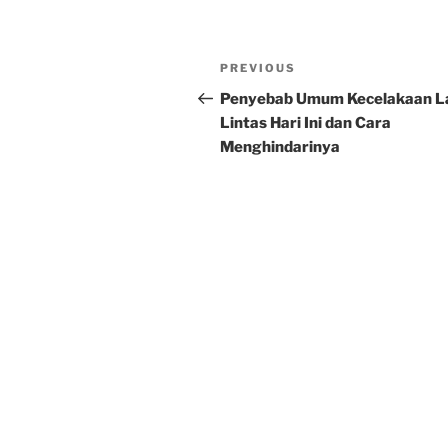
Post
Previous
PREVIOUS
navigation
Post
Penyebab Umum Kecelakaan L
Lintas Hari Ini dan Cara
Menghindarinya