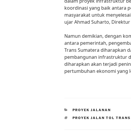
dalam proyek infrastruktur be
koordinasi yang baik antara
masyarakat untuk menyelesai
ujar Ahmad Suharto, Direktur 
Namun demikian, dengan kom
antara pemerintah, pengemban
Trans Sumatera diharapkan d
pembangunan infrastruktur di
diharapkan akan terjadi penin
pertumbuhan ekonomi yang le
CATEGORIES
PROYEK JALANAN
TAGS
PROYEK JALAN TOL TRAN