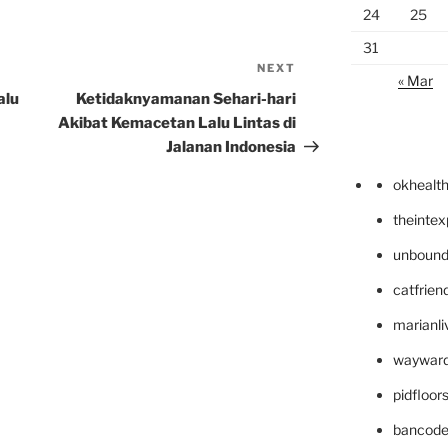
24
25
31
NEXT
Next
« Mar
Post
alu
Ketidaknyamanan Sehari-hari
Akibat Kemacetan Lalu Lintas di
Jalanan Indonesia
okhealt
theinte
unbound
catfrien
marianli
wayward
pidfloo
bancode