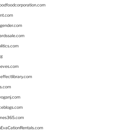
oodfoodcorporation.com
nnt.com
gender.com
ardssale.com
litics.com
rg
neves.com
ffectlibrary.com
ns.com
yoganj.com
rceblogs.com
ames365.com
EvaCationRentals.com