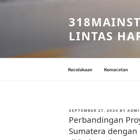
Skip
to
318MAINST
content
LINTAS HAR
Kecelakaan
Kemacetan
POSTED
SEPTEMBER 27, 2024
BY
ADMI
ON
Perbandingan Proy
Sumatera dengan P