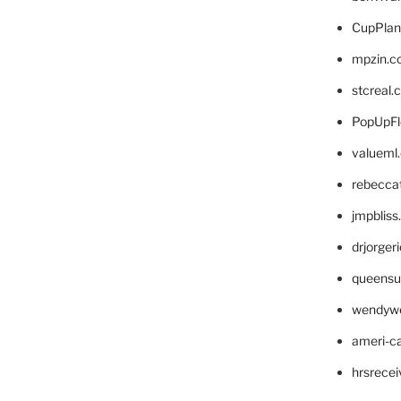
CupPlan
mpzin.c
stcreal.
PopUpFl
valueml
rebecca
jmpblis
drjorger
queensu
wendyw
ameri-
hrsrece