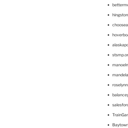
betterm
hingsto
choosea
hoverbo
alaskapo
stsmp.o
manoel
mandelae
roselyn
balance
salesfo
TrainG
Baytown