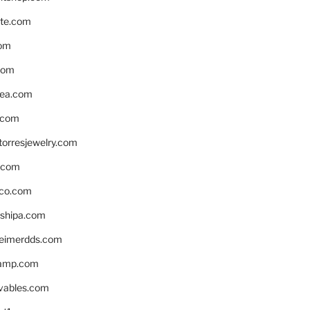
te.com
om
com
ea.com
.com
torresjewelry.com
s.com
ico.com
shipa.com
eimerdds.com
camp.com
ivables.com