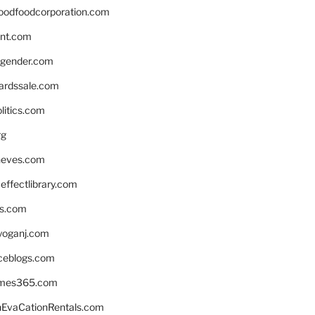
oodfoodcorporation.com
nnt.com
gender.com
ardssale.com
litics.com
rg
neves.com
ffectlibrary.com
ns.com
yoganj.com
rceblogs.com
ames365.com
EvaCationRentals.com