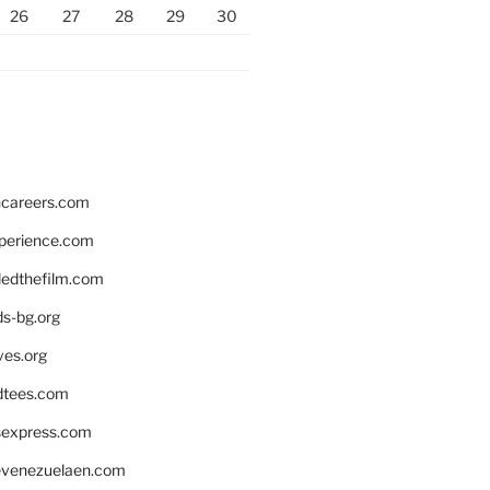
26
27
28
29
30
hcareers.com
xperience.com
edthefilm.com
ds-bg.org
ves.org
tees.com
rsexpress.com
venezuelaen.com