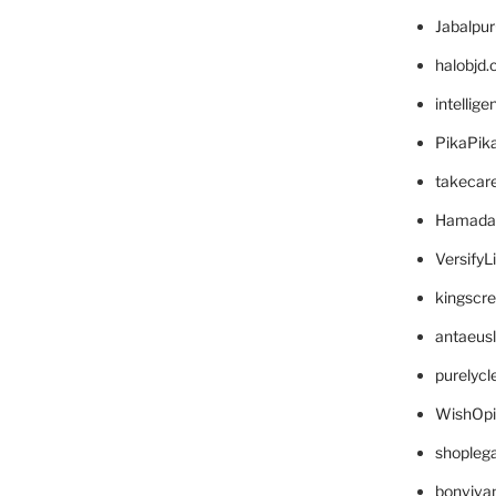
Jabalpu
halobjd
intellig
PikaPik
takecar
Hamada
VersifyL
kingscr
antaeus
purelyc
WishOp
shopleg
bonviva