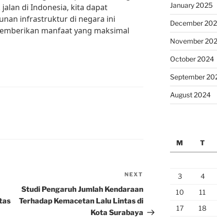
January 2025
lan di Indonesia, kita dapat
n infrastruktur di negara ini
December 20
memberikan manfaat yang maksimal
November 20
October 2024
September 20
August 2024
M
T
NEXT
Next
3
4
Post
Studi Pengaruh Jumlah Kendaraan
10
11
tas
Terhadap Kemacetan Lalu Lintas di
17
18
Kota Surabaya