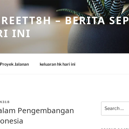
REETT8H – BERITA SE
I INI
Proyek Jalanan
keluaran hk hari ini
N318
Search
 dalam Pengembangan
for:
donesia