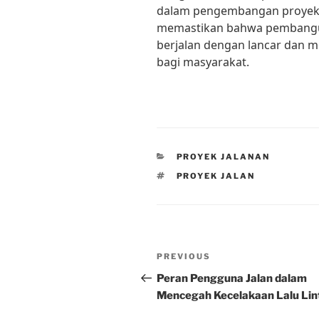
dalam pengembangan proyek ja
memastikan bahwa pembanguna
berjalan dengan lancar dan 
bagi masyarakat.
CATEGORIES
PROYEK JALANAN
TAGS
PROYEK JALAN
Post
Previous
PREVIOUS
navigation
Post
Peran Pengguna Jalan dalam
Mencegah Kecelakaan Lalu Lin