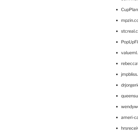
CupPlan
mpzin.c
stcreal.
PopUpFl
valueml
rebecca
jmpblis
drjorger
queensu
wendyw
ameri-
hrsrece