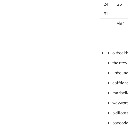
24
25
31
« Mar
okhealt
theinte
unbound
catfrien
marianli
wayward
pidfloo
bancode