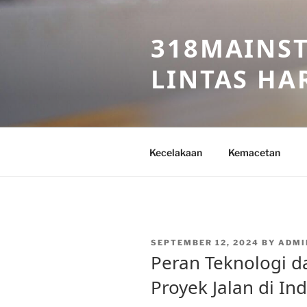
Skip
to
318MAINST
content
LINTAS HAR
Kecelakaan
Kemacetan
POSTED
SEPTEMBER 12, 2024
BY
ADMI
ON
Peran Teknologi
Proyek Jalan di In