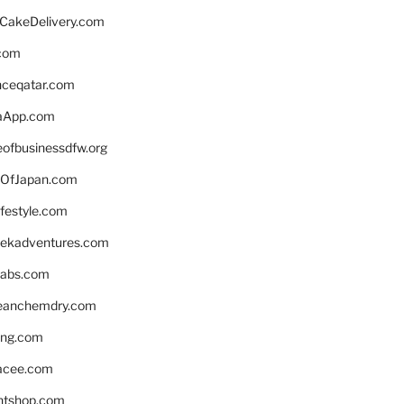
rCakeDelivery.com
.com
enceqatar.com
aApp.com
eofbusinessdfw.org
OfJapan.com
ifestyle.com
eekadventures.com
labs.com
leanchemdry.com
ing.com
acee.com
ntshop.com