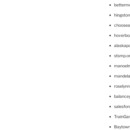
betterm
hingsto
choosea
hoverbo
alaskapo
stsmp.o
manoel
mandelae
roselyn
balance
salesfo
TrainG
Baytown