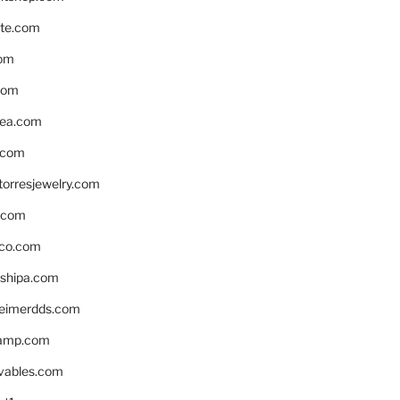
te.com
om
com
ea.com
.com
torresjewelry.com
s.com
ico.com
shipa.com
eimerdds.com
camp.com
ivables.com