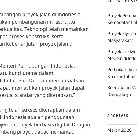
RECENT POST
mbangan proyek jalan di Indonesia
Proyek Pemban
ikan pembangunan infrastruktur
Kemacetan Lalu
erkualitas. Teknologi telah memainkan
Proyek Flyover
at proses konstruksi serta
Masyarakat?
 keberlanjutan proyek jalan di
Proyek Tol: Me
Modern di Indo
Menteri Perhubungan Indonesia,
Perbaikan Jala
satu kunci utama dalam
Kualitas Infras
di Indonesia. Dengan memanfaatkan
 dapat memastikan proyek jalan dapat
Kecelakaan Mau
sesuai standar yang ditetapkan.”
Dampaknya
yang telah sukses diterapkan dalam
ARCHIVES
i Indonesia adalah penggunaan
emen proyek berbasis digital. Dengan
March 2026
gembang proyek dapat memantau